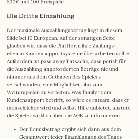
500€ und 100 Freispiele.
Die Dritte Einzahlung
Der maximale Auszahlungsbetrag liegt in diesem
Slide bei 10 European. Auf der sonstigen Seite
glauben wir, dass die Plattform ihre Zahlungs-
ebenso Kundensupportsysteme überarbeiten sollte.
Außerdem ist pass away Tatsache, dass perish für
die Auszahlung angeforderten Beträge nie und
nimmer aus dem Guthaben des Spielers
verschwinden, eine Möglichkeit, ihn zum
Weiterspielen zu verleiten. Was family room
Kundensupport betrifft, so wäre es ratsam, dass er
menschlicher wird und selbst Hilfe anbietet, anstatt
die Spieler wirklich über die AGB zu informieren.
Der Bonusbetrag ergibt sich dann aus dem
Gesamtwert jeder Einzahlungen des Tages