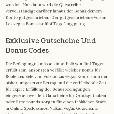
werden. Nur dann wird die Questreihe
vervollständigt darüber hinaus der Bonus deinem
Konto gutgeschrieben. Der gutgeschriebene Vulkan
Las vegas Bonus ist fünf Tage lang gültig.
Exklusive Gutscheine Und
Bonus Codes
Die Bedingungen müssen innerhalb von fünf Tagen
erfüllt sein, ansonsten verfällt welcher Bonus für
Roulettespieler. Im Vulkan Las vegas Konto kann der
bisher umgesetzte Betrag und die verbleibende Zeit
für expire Erfüllung der Bonusbedingungen
eingesehen werden. Gutscheine für Gratisguthaben
oder Free rounds sorgen für einen fröhlichen Start
in Online Spielcasinos. Vulkan Vegas Gutscheine