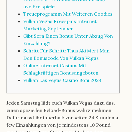
five Freispiele
Treueprogramm Mit Weiteren Goodies
Vulkan Vegas Freespins Internet
Marketing September
Gibt Sera Einen Bonus Unter Abzug Von
Einzahlung?
Schritt Für Schritt: Thus Aktiviert Man
Den Bonuscode Von Vulkan Vegas
Online Internet Casinos Mit
Schlagkräftigen Bonusangeboten
Vulkan Las Vegas Casino Boni 2024
Jeden Samstag lädt euch Vulkan Vegas dazu das,
einen speziellen Reload-Bonus wahrzunehmen.
Dafür müsst ihr innerhalb vonseiten 24 Stunden a
few Einzahlungen von je mindestens 10 Pound