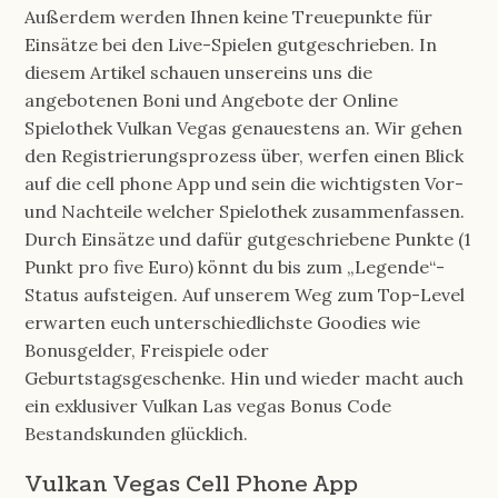
Außerdem werden Ihnen keine Treuepunkte für
Einsätze bei den Live-Spielen gutgeschrieben. In
diesem Artikel schauen unsereins uns die
angebotenen Boni und Angebote der Online
Spielothek Vulkan Vegas genauestens an. Wir gehen
den Registrierungsprozess über, werfen einen Blick
auf die cell phone App und sein die wichtigsten Vor-
und Nachteile welcher Spielothek zusammenfassen.
Durch Einsätze und dafür gutgeschriebene Punkte (1
Punkt pro five Euro) könnt du bis zum „Legende“-
Status aufsteigen. Auf unserem Weg zum Top-Level
erwarten euch unterschiedlichste Goodies wie
Bonusgelder, Freispiele oder
Geburtstagsgeschenke. Hin und wieder macht auch
ein exklusiver Vulkan Las vegas Bonus Code
Bestandskunden glücklich.
Vulkan Vegas Cell Phone App