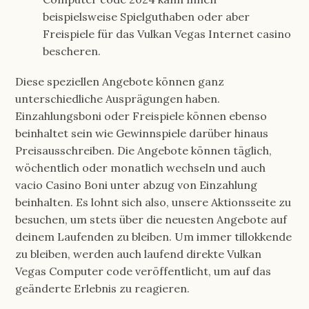
beispielsweise Spielguthaben oder aber
Freispiele für das Vulkan Vegas Internet casino
bescheren.
Diese speziellen Angebote können ganz
unterschiedliche Ausprägungen haben.
Einzahlungsboni oder Freispiele können ebenso
beinhaltet sein wie Gewinnspiele darüber hinaus
Preisausschreiben. Die Angebote können täglich,
wöchentlich oder monatlich wechseln und auch
vacio Casino Boni unter abzug von Einzahlung
beinhalten. Es lohnt sich also, unsere Aktionsseite zu
besuchen, um stets über die neuesten Angebote auf
deinem Laufenden zu bleiben. Um immer tillokkende
zu bleiben, werden auch laufend direkte Vulkan
Vegas Computer code veröffentlicht, um auf das
geänderte Erlebnis zu reagieren.