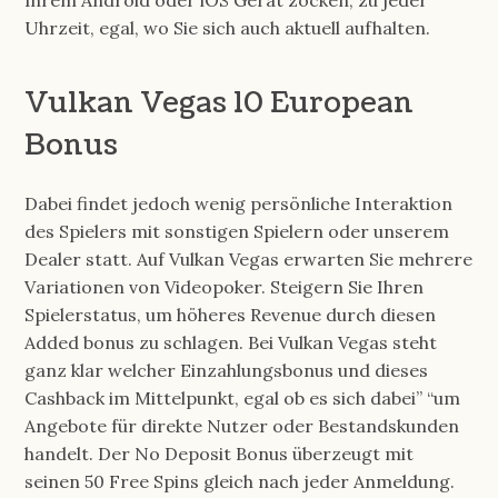
Ihrem Android oder iOS Gerät zocken, zu jeder
Uhrzeit, egal, wo Sie sich auch aktuell aufhalten.
Vulkan Vegas 10 European
Bonus
Dabei findet jedoch wenig persönliche Interaktion
des Spielers mit sonstigen Spielern oder unserem
Dealer statt. Auf Vulkan Vegas erwarten Sie mehrere
Variationen von Videopoker. Steigern Sie Ihren
Spielerstatus, um höheres Revenue durch diesen
Added bonus zu schlagen. Bei Vulkan Vegas steht
ganz klar welcher Einzahlungsbonus und dieses
Cashback im Mittelpunkt, egal ob es sich dabei” “um
Angebote für direkte Nutzer oder Bestandskunden
handelt. Der No Deposit Bonus überzeugt mit
seinen 50 Free Spins gleich nach jeder Anmeldung.