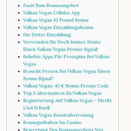
Fazit Zum Bonusangebot
Vulkan Vegas Cellular App
Vulkan Vegas 10 Pound Bonus
Vulkan Vegas Einzahlungsbonus
Die Dritte Einzahlung
Verwenden Sie Noch Immer Heute
Einen Vulkan Vegas Promo Signal!
Beliebte Apps Für Freespins Bei Vulkan
Vegas
Braucht Person Bei Vulkan Vegas Einen
Bonus Signal?
Vulkan Vegas: 45 € Bonus Promo Code
Top 3 Alternativen Zu Vulkan Vegas
Registrierung Auf Vulkan Vegas – Direkt
Und Schnell
Vulkan Vegas Kundenbetreuung
Bonusguthaben Im Casino
Bewertung Des Bonusangebots Von