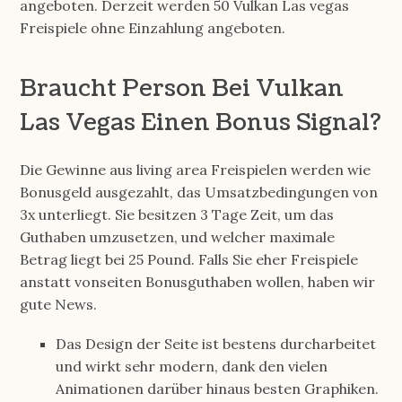
angeboten. Derzeit werden 50 Vulkan Las vegas
Freispiele ohne Einzahlung angeboten.
Braucht Person Bei Vulkan
Las Vegas Einen Bonus Signal?
Die Gewinne aus living area Freispielen werden wie
Bonusgeld ausgezahlt, das Umsatzbedingungen von
3x unterliegt. Sie besitzen 3 Tage Zeit, um das
Guthaben umzusetzen, und welcher maximale
Betrag liegt bei 25 Pound. Falls Sie eher Freispiele
anstatt vonseiten Bonusguthaben wollen, haben wir
gute News.
Das Design der Seite ist bestens durcharbeitet
und wirkt sehr modern, dank den vielen
Animationen darüber hinaus besten Graphiken.