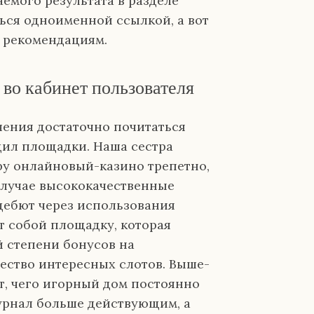
аемого результата в разделе
ься одноименной ссылкой, а вот
ь рекомендациям.
 во кабинет пользователя
чения достаточно почитаться
ил площадки. Наша сестра
ру онлайновый-казино трепетно,
случае высококачественные
дебют через использования
т собой площадку, которая
й степени бонусов на
ество интересных слотов. Выше-
ет, чего игорный дом постоянно
урнал больше действующим, а