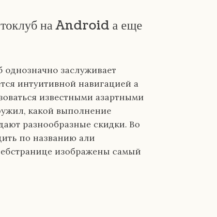
отоклуб на Android а еще
 однозначно заслуживает
ется интуитивной навигацией а
зоваться известными азартными
ружил, какой выполнение
дают разнообразные скидки. Во
дить по названию али
 вебстранице изображены самый