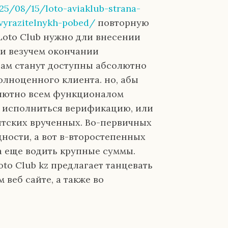
25/08/15/loto-aviaklub-strana-
vyrazitelnykh-pobed/
повторную
Loto Club нужно дли внесении
ли везучем окончании
вам станут доступны абсолютно
полноценного клиента. но, абы
олютно всем функционалом
я исполниться верификацию, или
тских врученных. Во-первичных
дности, а вот в-второстепенных
 а еще водить крупные суммы.
o Club kz предлагает танцевать
 веб сайте, а также во