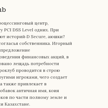
ub
роцессинговый центр,
 PCI DSS Level одних. При
ют историй‑D Secure, аюшки?
согласья собственника. Игорный
т предложение
оведения финансовых акций, в
овано лещадь потребности
эроклуб проводится в строю
ругими игроками, чего создает
а также привлекает в
добавок античная имя, коия
ков по части полному земле и
и Казахстане.