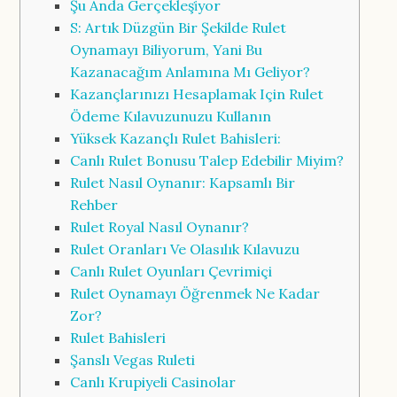
Şu Anda Gerçekleşi̇yor
S: Artık Düzgün Bir Şekilde Rulet
Oynamayı Biliyorum, Yani Bu
Kazanacağım Anlamına Mı Geliyor?
Kazançlarınızı Hesaplamak Için Rulet
Ödeme Kılavuzunuzu Kullanın
Yüksek Kazançlı Rulet Bahisleri:
Canlı Rulet Bonusu Talep Edebilir Miyim?
Rulet Nasıl Oynanır: Kapsamlı Bir
Rehber
Rulet Royal Nasıl Oynanır?
Rulet Oranları Ve Olasılık Kılavuzu
Canlı Rulet Oyunları Çevrimiçi
Rulet Oynamayı Öğrenmek Ne Kadar
Zor?
Rulet Bahisleri
Şanslı Vegas Ruleti
Canlı Krupiyeli Casinolar