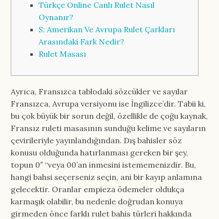
Türkçe Online Canlı Rulet Nasıl
Oynanır?
S: Amerikan Ve Avrupa Rulet Çarkları
Arasındaki Fark Nedir?
Rulet Masası
Ayrıca, Fransızca tablodaki sözcükler ve sayılar
Fransızca, Avrupa versiyonu ise İngilizce’dir. Tabii ki,
bu çok büyük bir sorun değil, özellikle de çoğu kaynak,
Fransız ruleti masasının sunduğu kelime ve sayıların
çevirileriyle yayınlandığından. Dış bahisler söz
konusu olduğunda hatırlanması gereken bir şey,
topun 0″ “veya 00’an inmesini istememenizdir. Bu,
hangi bahsi seçerseniz seçin, ani bir kayıp anlamına
gelecektir. Oranlar empieza ödemeler oldukça
karmaşık olabilir, bu nedenle doğrudan konuya
girmeden önce farklı rulet bahis türleri hakkında