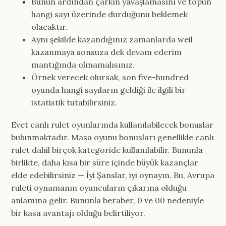
Bunun ardından çarkın yavaşlamasını ve topun
hangi sayı üzerinde durduğunu beklemek
olacaktır.
Aynı şekilde kazandığınız zamanlarda weil
kazanmaya sonsuza dek devam ederim
mantığında olmamalısınız.
Örnek verecek olursak, son five-hundred
oyunda hangi sayıların geldiği ile ilgili bir
istatistik tutabilirsiniz.
Evet canlı rulet oyunlarında kullanılabilecek bonuslar
bulunmaktadır. Masa oyunu bonusları genellikle canlı
rulet dahil birçok kategoride kullanılabilir. Bununla
birlikte, daha kısa bir süre içinde büyük kazançlar
elde edebilirsiniz — İyi Şanslar, iyi oynayın. Bu, Avrupa
ruleti oynamanın oyuncuların çıkarına olduğu
anlamına gelir. Bununla beraber, 0 ve 00 nedeniyle
bir kasa avantajı olduğu belirtiliyor.