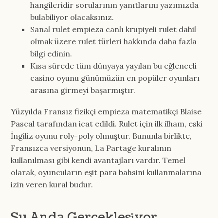
hangileridir sorularının yanıtlarını yazımızda
bulabiliyor olacaksınız.
Sanal rulet empieza canlı krupiyeli rulet dahil
olmak üzere rulet türleri hakkında daha fazla
bilgi edinin.
Kısa sürede tüm dünyaya yayılan bu eğlenceli
casino oyunu günümüzün en popüler oyunları
arasına girmeyi başarmıştır.
Yüzyılda Fransız fizikçi empieza matematikçi Blaise
Pascal tarafından icat edildi. Rulet için ilk ilham, eski
İngiliz oyunu roly-poly olmuştur. Bununla birlikte,
Fransızca versiyonun, La Partage kuralının
kullanılması gibi kendi avantajları vardır. Temel
olarak, oyuncuların eşit para bahsini kullanmalarına
izin veren kural budur.
Şu Anda Gerçekleşi̇yor