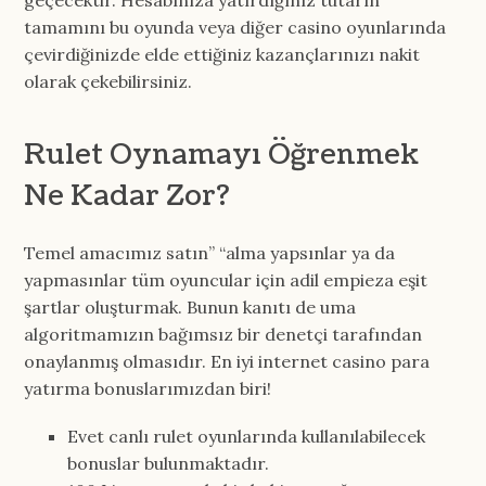
geçecektir. Hesabınıza yatırdığınız tutarın
tamamını bu oyunda veya diğer casino oyunlarında
çevirdiğinizde elde ettiğiniz kazançlarınızı nakit
olarak çekebilirsiniz.
Rulet Oynamayı Öğrenmek
Ne Kadar Zor?
Temel amacımız satın” “alma yapsınlar ya da
yapmasınlar tüm oyuncular için adil empieza eşit
şartlar oluşturmak. Bunun kanıtı de uma
algoritmamızın bağımsız bir denetçi tarafından
onaylanmış olmasıdır. En iyi internet casino para
yatırma bonuslarımızdan biri!
Evet canlı rulet oyunlarında kullanılabilecek
bonuslar bulunmaktadır.