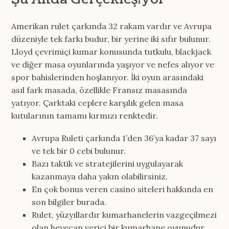
Amerikan rulet çarkında 32 rakam vardır ve Avrupa
düzeniyle tek farkı budur, bir yerine iki sıfır bulunur.
Lloyd çevrimiçi kumar konusunda tutkulu, blackjack
ve diğer masa oyunlarında yaşıyor ve nefes alıyor ve
spor bahislerinden hoşlanıyor. İki oyun arasındaki
asıl fark masada, özellikle Fransız masasında
yatıyor. Çarktaki ceplere karşılık gelen masa
kutularının tamamı kırmızı renktedir.
Avrupa Ruleti çarkında 1’den 36’ya kadar 37 sayı
ve tek bir 0 cebi bulunur.
Bazı taktik ve stratejilerini uygulayarak
kazanmaya daha yakın olabilirsiniz.
En çok bonus veren casino siteleri hakkında en
son bilgiler burada.
Rulet, yüzyıllardır kumarhanelerin vazgeçilmezi
olan heyecan verici bir kumarhane oyunudur.