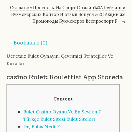
Ставки же Прогнозы На Спорт Онлайн%3A Рейтинги
Букмекерских Контор И отзыв Бонусы%2C Акции же
Промокоды Букмекеров Всепроспорт Р
→
Bookmark (
0
)
Ücretsiz Rulet Oynayın, Çevrimiçi Stratejiler Ve
Kurallar
‎casino Rulet: Roulettist App Storeda
Content
Rulet Casino Oyunu Ve En Sevilen 7
Türkçe Rulet Sitesi Rulet Siteleri
Dış Bahis Nedir?