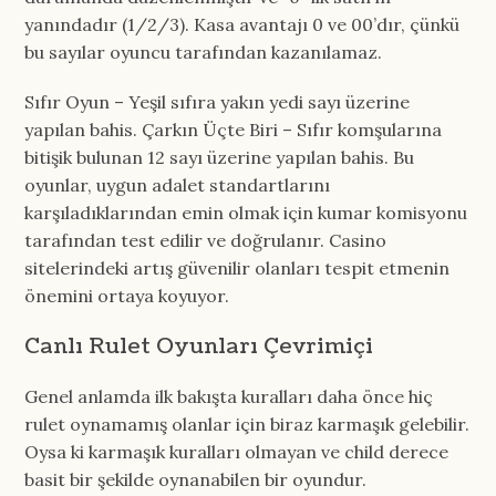
yanındadır (1/2/3). Kasa avantajı 0 ve 00’dır, çünkü
bu sayılar oyuncu tarafından kazanılamaz.
Sıfır Oyun – Yeşil sıfıra yakın yedi sayı üzerine
yapılan bahis. Çarkın Üçte Biri – Sıfır komşularına
bitişik bulunan 12 sayı üzerine yapılan bahis. Bu
oyunlar, uygun adalet standartlarını
karşıladıklarından emin olmak için kumar komisyonu
tarafından test edilir ve doğrulanır. Casino
sitelerindeki artış güvenilir olanları tespit etmenin
önemini ortaya koyuyor.
Canlı Rulet Oyunları Çevrimiçi
Genel anlamda ilk bakışta kuralları daha önce hiç
rulet oynamamış olanlar için biraz karmaşık gelebilir.
Oysa ki karmaşık kuralları olmayan ve child derece
basit bir şekilde oynanabilen bir oyundur.