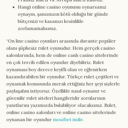
Hangi online casino oyununu oynarsanız
oynayın, şansınızın kötü olduğu bir günde
bütçenizi ve kasanızı kesinlikle
zorlamamalısınız.
“On line casino oyunları arasında durante popüler
olanı şüphesiz rulet oyunudur. Hem gerçek casino
salonlarında, hem de online canlı casino sitelerinde
en çok tercih edilen oyundur diyebiliriz. Rulet
oynaması boy derece keyifli olan ve eğlenirken
kazandırabilen bir oyundur. Türkçe rulet çeşitleri ve
oynamak konusunda merak ettiğiniz her şeyi sizlerle
paylaşalım istiyoruz. Özellikle nasıl oynanır ve
güvenilir rulet siteleri hangileridir sorularının
yanıtlarını yazımızda bulabiliyor olacaksınız. Rulet,
online casino salonları ve online casino sitelerinde
oynanan bir oyundur
mostbet indir
.