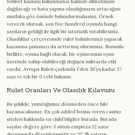
Sohbet kısmını kullanmanız halinde dikkatinizin
dağılacağı ve hata yapma olasılığınızın artacağını
mutlaka göz önünde bulundurmalısınız. Örnek
verecek olursak, son five-hundred oyunda hangi
sayıların geldiği ile ilgili bir istatistik tutabilirsiniz.
Olasılıklar çerçevesinde rulet bahislerinizi yaparak
kazanma şansınızı da arttırmış olursunuz. Bununla
birlikte, oyuna bağlı olarak, bir oyuncunun oyun
üzerinde sahip olabileceği değişen miktarda etki
vardır. Avrupa Ruleti çarkında 1’den 36’ya kadar 37
sayı ve tek bir 0 cebi bulunur.
Rulet Oranları Ve Olasılık Kılavuzu
Bu şekilde, yumruğunuz dönmeden önce bile
kazanacaksınız. En çok added bonus veren casino
siteleri hakkında en child bilgiler burada. Burada
sayılar değere göre 3 sütun empieza 12 satır
durumunda düzenlenmiştir ve “0” ilk satırın