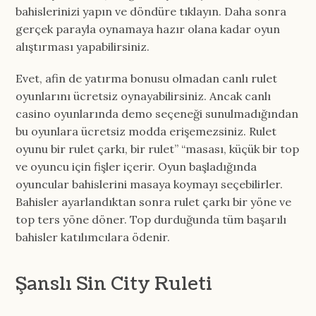
bahislerinizi yapın ve döndüre tıklayın. Daha sonra
gerçek parayla oynamaya hazır olana kadar oyun
alıştırması yapabilirsiniz.
Evet, afin de yatırma bonusu olmadan canlı rulet
oyunlarını ücretsiz oynayabilirsiniz. Ancak canlı
casino oyunlarında demo seçeneği sunulmadığından
bu oyunlara ücretsiz modda erişemezsiniz. Rulet
oyunu bir rulet çarkı, bir rulet” “masası, küçük bir top
ve oyuncu için fişler içerir. Oyun başladığında
oyuncular bahislerini masaya koymayı seçebilirler.
Bahisler ayarlandıktan sonra rulet çarkı bir yöne ve
top ters yöne döner. Top durduğunda tüm başarılı
bahisler katılımcılara ödenir.
Şanslı Sin City Ruleti