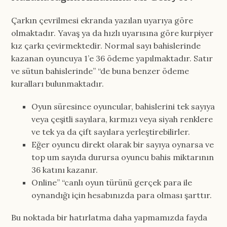
Çarkın çevrilmesi ekranda yazılan uyarıya göre
olmaktadır. Yavaş ya da hızlı uyarısına göre kurpiyer
kız çarkı çevirmektedir. Normal sayı bahislerinde
kazanan oyuncuya 1’e 36 ödeme yapılmaktadır. Satır
ve sütun bahislerinde” “de buna benzer ödeme
kuralları bulunmaktadır.
Oyun süresince oyuncular, bahislerini tek sayıya
veya çeşitli sayılara, kırmızı veya siyah renklere
ve tek ya da çift sayılara yerleştirebilirler.
Eğer oyuncu direkt olarak bir sayıya oynarsa ve
top um sayıda durursa oyuncu bahis miktarının
36 katını kazanır.
Online” “canlı oyun türünü gerçek para ile
oynandığı için hesabınızda para olması şarttır.
Bu noktada bir hatırlatma daha yapmamızda fayda