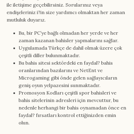
ile iletişime geçebilirsiniz. Sorularınız veya
endişeleriniz i?in size yardımcı olmaktan her zaman
mutluluk duyarız.
Bu, bir PC’ye bağlı olmadan her yerde ve her
zaman kazanan bahisler yapmalarını sağlar.
Uygulamada Türkçe de dahil olmak üzere çok
çeşitli diller bulunmaktadır.
Bu bahis sitesi sektördeki en faydal? bahis
oranlarından bazılarını ve NetEnt ve
Microgaming gibi önde gelen sağlayıcıların
geniş oyun yelpazesini sunmaktadır.
Promosyon Kodları çeşitli spor bahisleri ve
bahis sitelerinin adresleri için mevcuttur, bu
nedenle herhangi bir bahis oynamadan önce en
faydal? fırsatları kontrol ettiğinizden emin
olun.