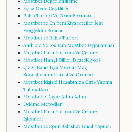
Mostbet Değerlendirme
Eşsiz Oyun Çeşitliliği
Bahis Türleri Ve Oran Formatı
Mostbet’te En Yeni Ziyaretçiler İçin
Hoşgeldin Bonusu
Mostbet’te Bahis Türleri
Android Ve Ios Için Mostbet Uygulaması
Mostbet Para Yatırma Ve Çekme
Mostbet Hangi Dilleri Destekliyor?
Çizgi, Bahis Için Mevcut Maç
Sonuçlarının Listesi Ve Oranlar
Mostbet Kişisel Hesabınıza Giriş Yapma
Talimatları
Mostbet’e Kayıt: Adım Adım
Ödeme Metodları
Mostbet Para Yatırma Ve Çekme
Işlemleri
Mostbet’te Spor Bahisleri Nasıl Yapılır?