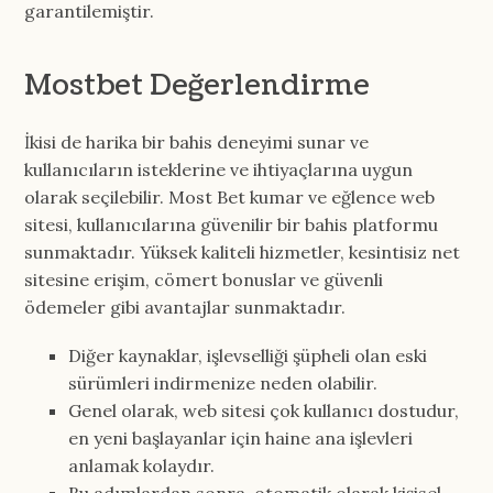
garantilemiştir.
Mostbet Değerlendirme
İkisi de harika bir bahis deneyimi sunar ve
kullanıcıların isteklerine ve ihtiyaçlarına uygun
olarak seçilebilir. Most Bet kumar ve eğlence web
sitesi, kullanıcılarına güvenilir bir bahis platformu
sunmaktadır. Yüksek kaliteli hizmetler, kesintisiz net
sitesine erişim, cömert bonuslar ve güvenli
ödemeler gibi avantajlar sunmaktadır.
Diğer kaynaklar, işlevselliği şüpheli olan eski
sürümleri indirmenize neden olabilir.
Genel olarak, web sitesi çok kullanıcı dostudur,
en yeni başlayanlar için haine ana işlevleri
anlamak kolaydır.