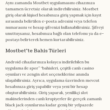
Aynı zamanda Mostbet uygulamasını cihazınıza
tamamen ücretsiz olarak indirebilirsiniz. Mostbet
giriş olarak kişisel hesabınıza giriş yapmak için kayıt
sırasında belirtilen e-posta adresini veya telefon
numarasını ve hesap şifrenizi kullanabilirsiniz. Şifreyi
unuttuysanız, hesabınıza bağlı olan telefonu ya da e–
postayı belirterek hemen kurtarabilirsiniz.
Mostbet’te Bahis Türleri
Android cihazlarınıza kolayca indirilebilen bu
uygulama ile spor” “bahisleri, çeşitli canlı casino
oyunları ve zengin slot seçeneklerine anında
ulaşabilirsiniz. Ayrıca, uygulama üzerinden mevcut
hesabınıza giriş yapabilir veya yeni bir hesap
oluşturabilirsiniz. Giriş yaparak, yenilikçi slot
makinelerinden canlı krupiyerler ile gerçek zamanlı
black jack oyunlarına kadar geniş bir yelpazede