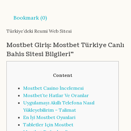
Bookmark (
0
)
Türkiye’deki Resmi Web Sitesi
Mostbet Giriş: Mostbet Türkiye Canlı
Bahis Sitesi Bilgileri”
Content
Mostbet Casino İncelemesi
Mostbet’te Hatlar Ve Oranlar
Uygulamayı Akıllı Telefona Nasıl
Yükleyebilirim – Talimat
En İyi̇ Mostbet Oyunlari
Tabletler Için Mostbet