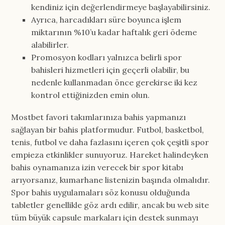
kendiniz için değerlendirmeye başlayabilirsiniz.
Ayrıca, harcadıkları süre boyunca işlem
miktarının %10’u kadar haftalık geri ödeme
alabilirler.
Promosyon kodları yalnızca belirli spor
bahisleri hizmetleri için geçerli olabilir, bu
nedenle kullanmadan önce gerekirse iki kez
kontrol ettiğinizden emin olun.
Mostbet favori takımlarınıza bahis yapmanızı
sağlayan bir bahis platformudur. Futbol, basketbol,
tenis, futbol ve daha fazlasını içeren çok çeşitli spor
empieza etkinlikler sunuyoruz. Hareket halindeyken
bahis oynamanıza izin verecek bir spor kitabı
arıyorsanız, kumarhane listenizin başında olmalıdır.
Spor bahis uygulamaları söz konusu olduğunda
tabletler genellikle göz ardı edilir, ancak bu web site
tüm büyük capsule markaları için destek sunmayı