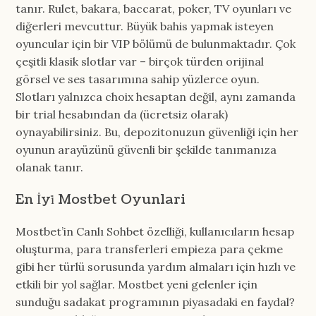
tanır. Rulet, bakara, baccarat, poker, TV oyunları ve
diğerleri mevcuttur. Büyük bahis yapmak isteyen
oyuncular için bir VIP bölümü de bulunmaktadır. Çok
çeşitli klasik slotlar var – birçok türden orijinal
görsel ve ses tasarımına sahip yüzlerce oyun.
Slotları yalnızca choix hesaptan değil, aynı zamanda
bir trial hesabından da (ücretsiz olarak)
oynayabilirsiniz. Bu, depozitonuzun güvenliği için her
oyunun arayüzünü güvenli bir şekilde tanımanıza
olanak tanır.
En İyi̇ Mostbet Oyunlari
Mostbet’in Canlı Sohbet özelliği, kullanıcıların hesap
oluşturma, para transferleri empieza para çekme
gibi her türlü sorusunda yardım almaları için hızlı ve
etkili bir yol sağlar. Mostbet yeni gelenler için
sunduğu sadakat programının piyasadaki en faydal?