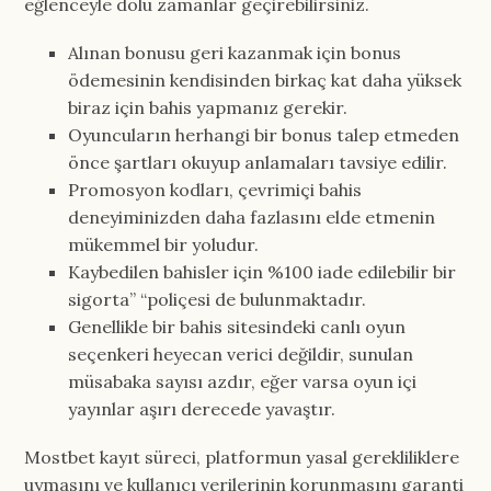
eğlenceyle dolu zamanlar geçirebilirsiniz.
Alınan bonusu geri kazanmak için bonus
ödemesinin kendisinden birkaç kat daha yüksek
biraz için bahis yapmanız gerekir.
Oyuncuların herhangi bir bonus talep etmeden
önce şartları okuyup anlamaları tavsiye edilir.
Promosyon kodları, çevrimiçi bahis
deneyiminizden daha fazlasını elde etmenin
mükemmel bir yoludur.
Kaybedilen bahisler için %100 iade edilebilir bir
sigorta” “poliçesi de bulunmaktadır.
Genellikle bir bahis sitesindeki canlı oyun
seçenkeri heyecan verici değildir, sunulan
müsabaka sayısı azdır, eğer varsa oyun içi
yayınlar aşırı derecede yavaştır.
Mostbet kayıt süreci, platformun yasal gerekliliklere
uymasını ve kullanıcı verilerinin korunmasını garanti