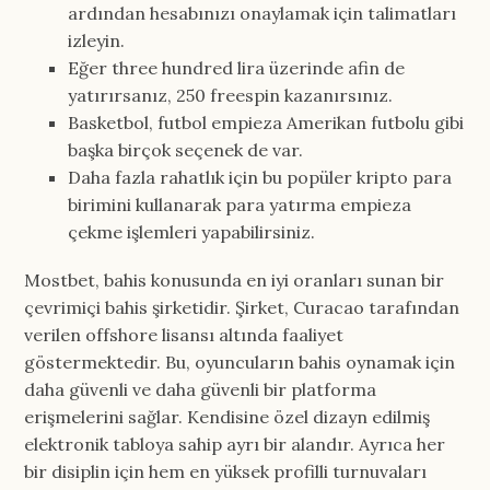
ardından hesabınızı onaylamak için talimatları
izleyin.
Eğer three hundred lira üzerinde afin de
yatırırsanız, 250 freespin kazanırsınız.
Basketbol, futbol empieza Amerikan futbolu gibi
başka birçok seçenek de var.
Daha fazla rahatlık için bu popüler kripto para
birimini kullanarak para yatırma empieza
çekme işlemleri yapabilirsiniz.
Mostbet, bahis konusunda en iyi oranları sunan bir
çevrimiçi bahis şirketidir. Şirket, Curacao tarafından
verilen offshore lisansı altında faaliyet
göstermektedir. Bu, oyuncuların bahis oynamak için
daha güvenli ve daha güvenli bir platforma
erişmelerini sağlar. Kendisine özel dizayn edilmiş
elektronik tabloya sahip ayrı bir alandır. Ayrıca her
bir disiplin için hem en yüksek profilli turnuvaları