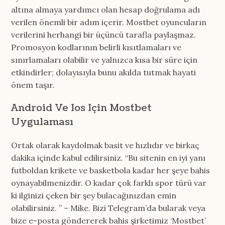
altına almaya yardımcı olan hesap doğrulama adı
verilen önemli bir adım içerir. Mostbet oyuncuların
verilerini herhangi bir üçüncü tarafla paylaşmaz.
Promosyon kodlarının belirli kısıtlamaları ve
sınırlamaları olabilir ve yalnızca kısa bir süre için
etkindirler; dolayısıyla bunu akılda tutmak hayati
önem taşır.
Android Ve Ios Için Mostbet
Uygulaması
Ortak olarak kaydolmak basit ve hızlıdır ve birkaç
dakika içinde kabul edilirsiniz. “Bu sitenin en iyi yanı
futboldan krikete ve basketbola kadar her şeye bahis
oynayabilmenizdir. O kadar çok farklı spor türü var
ki ilginizi çeken bir şey bulacağınızdan emin
olabilirsiniz. ” – Mike. Bizi Telegram’da bularak veya
bize e-posta göndererek bahis şirketimiz ‘Mostbet’