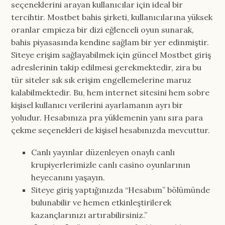
seçeneklerini arayan kullanıcılar için ideal bir
tercihtir. Mostbet bahis şirketi, kullanıcılarına yüksek
oranlar empieza bir dizi eğlenceli oyun sunarak,
bahis piyasasında kendine sağlam bir yer edinmiştir.
Siteye erişim sağlayabilmek için güncel Mostbet giriş
adreslerinin takip edilmesi gerekmektedir, zira bu
tür siteler sık sık erişim engellemelerine maruz
kalabilmektedir. Bu, hem internet sitesini hem sobre
kişisel kullanıcı verilerini ayarlamanın ayrı bir
yoludur. Hesabınıza pra yüklemenin yanı sıra para
çekme seçenekleri de kişisel hesabınızda mevcuttur.
Canlı yayınlar düzenleyen onaylı canlı
krupiyerlerimizle canlı casino oyunlarının
heyecanını yaşayın.
Siteye giriş yaptığınızda “Hesabım” bölümünde
bulunabilir ve hemen etkinleştirilerek
kazançlarınızı artırabilirsiniz.”