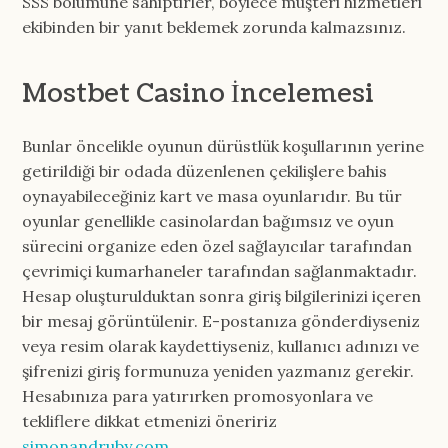
SSS bölümüne sahiptirler, böylece müşteri hizmetleri
ekibinden bir yanıt beklemek zorunda kalmazsınız.
Mostbet Casino İncelemesi
Bunlar öncelikle oyunun dürüstlük koşullarının yerine
getirildiği bir odada düzenlenen çekilişlere bahis
oynayabileceğiniz kart ve masa oyunlarıdır. Bu tür
oyunlar genellikle casinolardan bağımsız ve oyun
sürecini organize eden özel sağlayıcılar tarafından
çevrimiçi kumarhaneler tarafından sağlanmaktadır.
Hesap oluşturulduktan sonra giriş bilgilerinizi içeren
bir mesaj görüntülenir. E-postanıza gönderdiyseniz
veya resim olarak kaydettiyseniz, kullanıcı adınızı ve
şifrenizi giriş formunuza yeniden yazmanız gerekir.
Hesabınıza para yatırırken promosyonlara ve
tekliflere dikkat etmenizi öneririz
simonandruby.com
.