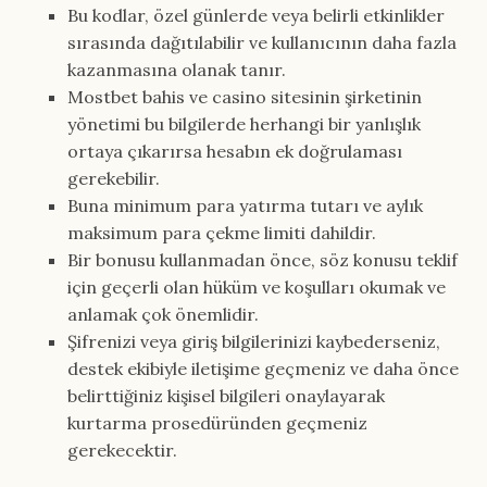
Bu kodlar, özel günlerde veya belirli etkinlikler
sırasında dağıtılabilir ve kullanıcının daha fazla
kazanmasına olanak tanır.
Mostbet bahis ve casino sitesinin şirketinin
yönetimi bu bilgilerde herhangi bir yanlışlık
ortaya çıkarırsa hesabın ek doğrulaması
gerekebilir.
Buna minimum para yatırma tutarı ve aylık
maksimum para çekme limiti dahildir.
Bir bonusu kullanmadan önce, söz konusu teklif
için geçerli olan hüküm ve koşulları okumak ve
anlamak çok önemlidir.
Şifrenizi veya giriş bilgilerinizi kaybederseniz,
destek ekibiyle iletişime geçmeniz ve daha önce
belirttiğiniz kişisel bilgileri onaylayarak
kurtarma prosedüründen geçmeniz
gerekecektir.