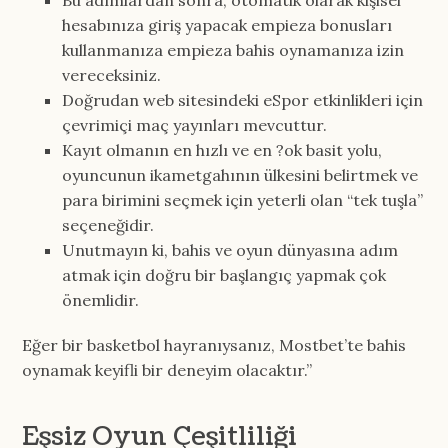
Bu adımlardan sonra, otomatik olarak kişisel
hesabınıza giriş yapacak empieza bonusları
kullanmanıza empieza bahis oynamanıza izin
vereceksiniz.
Doğrudan web sitesindeki eSpor etkinlikleri için
çevrimiçi maç yayınları mevcuttur.
Kayıt olmanın en hızlı ve en ?ok basit yolu,
oyuncunun ikametgahının ülkesini belirtmek ve
para birimini seçmek için yeterli olan “tek tuşla”
seçeneğidir.
Unutmayın ki, bahis ve oyun dünyasına adım
atmak için doğru bir başlangıç yapmak çok
önemlidir.
Eğer bir basketbol hayranıysanız, Mostbet’te bahis
oynamak keyifli bir deneyim olacaktır.”
Eşsiz Oyun Çeşitliliği