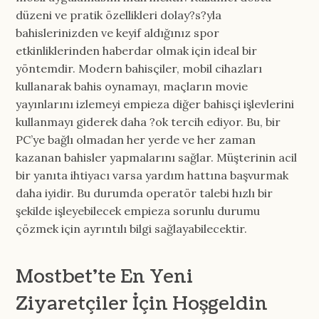
düzeni ve pratik özellikleri dolay?s?yla
bahislerinizden ve keyif aldığınız spor
etkinliklerinden haberdar olmak için ideal bir
yöntemdir. Modern bahisçiler, mobil cihazları
kullanarak bahis oynamayı, maçların movie
yayınlarını izlemeyi empieza diğer bahisçi işlevlerini
kullanmayı giderek daha ?ok tercih ediyor. Bu, bir
PC’ye bağlı olmadan her yerde ve her zaman
kazanan bahisler yapmalarını sağlar. Müşterinin acil
bir yanıta ihtiyacı varsa yardım hattına başvurmak
daha iyidir. Bu durumda operatör talebi hızlı bir
şekilde işleyebilecek empieza sorunlu durumu
çözmek için ayrıntılı bilgi sağlayabilecektir.
Mostbet’te En Yeni
Ziyaretçiler İçin Hoşgeldin