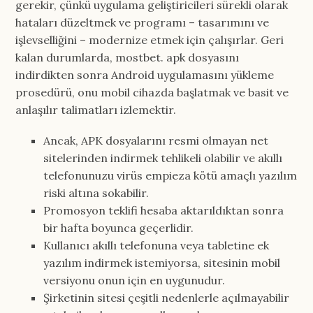
gerekir, çünkü uygulama geliştiricileri sürekli olarak
hataları düzeltmek ve programı – tasarımını ve
işlevselliğini – modernize etmek için çalışırlar. Geri
kalan durumlarda, mostbet. apk dosyasını
indirdikten sonra Android uygulamasını yükleme
prosedürü, onu mobil cihazda başlatmak ve basit ve
anlaşılır talimatları izlemektir.
Ancak, APK dosyalarını resmi olmayan net
sitelerinden indirmek tehlikeli olabilir ve akıllı
telefonunuzu virüs empieza kötü amaçlı yazılım
riski altına sokabilir.
Promosyon teklifi hesaba aktarıldıktan sonra
bir hafta boyunca geçerlidir.
Kullanıcı akıllı telefonuna veya tabletine ek
yazılım indirmek istemiyorsa, sitesinin mobil
versiyonu onun için en uygunudur.
Şirketinin sitesi çeşitli nedenlerle açılmayabilir