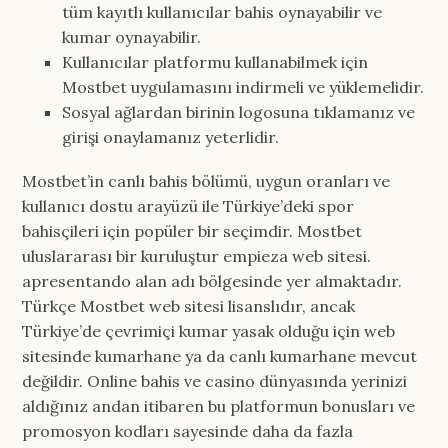
tüm kayıtlı kullanıcılar bahis oynayabilir ve
kumar oynayabilir.
Kullanıcılar platformu kullanabilmek için
Mostbet uygulamasını indirmeli ve yüklemelidir.
Sosyal ağlardan birinin logosuna tıklamanız ve
girişi onaylamanız yeterlidir.
Mostbet’in canlı bahis bölümü, uygun oranları ve
kullanıcı dostu arayüzü ile Türkiye’deki spor
bahisçileri için popüler bir seçimdir. Mostbet
uluslararası bir kuruluştur empieza web sitesi.
apresentando alan adı bölgesinde yer almaktadır.
Türkçe Mostbet web sitesi lisanslıdır, ancak
Türkiye’de çevrimiçi kumar yasak olduğu için web
sitesinde kumarhane ya da canlı kumarhane mevcut
değildir. Online bahis ve casino dünyasında yerinizi
aldığınız andan itibaren bu platformun bonusları ve
promosyon kodları sayesinde daha da fazla