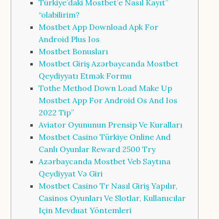
Türkiye’daki Mostbet’e Nasıl Kayıt”
“olabilirim?
Mostbet App Download Apk For
Android Plus Ios
Mostbet Bonusları
Mostbet Giriş Azərbaycanda Mostbet
Qeydiyyatı Etmək Formu
Tothe Method Down Load Make Up
Mostbet App For Android Os And Ios
2022 Tip”
Aviator Oyununun Prensip Ve Kuralları
Mostbet Casino Türkiye Online And
Canlı Oyunlar Reward 2500 Try
Azərbaycanda Mostbet Veb Saytına
Qeydiyyat Və Giri
Mostbet Casino Tr Nasıl Giriş Yapılır,
Casinos Oyunları Ve Slotlar, Kullanıcılar
Için Mevduat Yöntemleri