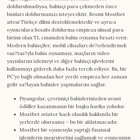
doldurulmadıysa, bahisçi para çekmeden önce
bunları doldurmanızı isteyecektir. Resmi Mostbet
sitesi Türkçe dilini desteklemektedir ve ayrıca
oyunculara hesabı doldurma empieza ulusal para
birimi olan TL cinsinden bahis oynama fırsatı verir.
Modern bahisçiler, mobil cihazları de?erlendirmek
vas?tas?yla bahis oynamayı, maçların video
yayınlarını izlemeyi ve diğer bahisçi işlevlerini
kullanmayı giderek daha fazla tercih ediyor. Bu, bir
PC’ye bağlı olmadan her yerde empieza her zaman
gelir sa?layan bahisler yapmalarını sağlar.
Piyangolar, çevrimiçi bahislerinizden uvant
ödüller kazanmanın bir başka harika yoludur.
Mostbet aviator hack olasılık hakkında bir
yerlerde okursanız – bu bir aldatmacadır.
Mostbet bir oyuncuyla yaptığı finansal
işlemlerin meşruiyetini sağlamak ve oyuncunun