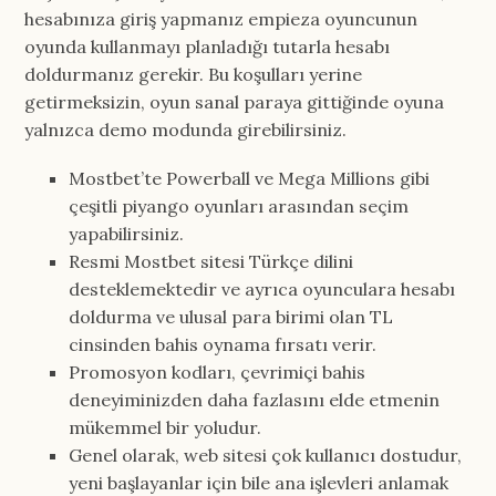
hesabınıza giriş yapmanız empieza oyuncunun
oyunda kullanmayı planladığı tutarla hesabı
doldurmanız gerekir. Bu koşulları yerine
getirmeksizin, oyun sanal paraya gittiğinde oyuna
yalnızca demo modunda girebilirsiniz.
Mostbet’te Powerball ve Mega Millions gibi
çeşitli piyango oyunları arasından seçim
yapabilirsiniz.
Resmi Mostbet sitesi Türkçe dilini
desteklemektedir ve ayrıca oyunculara hesabı
doldurma ve ulusal para birimi olan TL
cinsinden bahis oynama fırsatı verir.
Promosyon kodları, çevrimiçi bahis
deneyiminizden daha fazlasını elde etmenin
mükemmel bir yoludur.
Genel olarak, web sitesi çok kullanıcı dostudur,
yeni başlayanlar için bile ana işlevleri anlamak