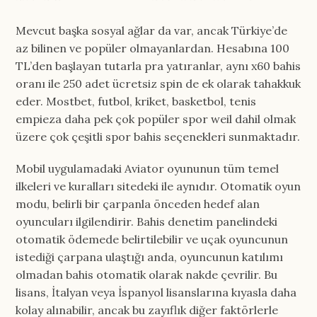
Mevcut başka sosyal ağlar da var, ancak Türkiye’de
az bilinen ve popüler olmayanlardan. Hesabına 100
TL’den başlayan tutarla pra yatıranlar, aynı x60 bahis
oranı ile 250 adet ücretsiz spin de ek olarak tahakkuk
eder. Mostbet, futbol, kriket, basketbol, tenis
empieza daha pek çok popüler spor weil dahil olmak
üzere çok çeşitli spor bahis seçenekleri sunmaktadır.
Mobil uygulamadaki Aviator oyununun tüm temel
ilkeleri ve kuralları sitedeki ile aynıdır. Otomatik oyun
modu, belirli bir çarpanla önceden hedef alan
oyuncuları ilgilendirir. Bahis denetim panelindeki
otomatik ödemede belirtilebilir ve uçak oyuncunun
istediği çarpana ulaştığı anda, oyuncunun katılımı
olmadan bahis otomatik olarak nakde çevrilir. Bu
lisans, İtalyan veya İspanyol lisanslarına kıyasla daha
kolay alınabilir, ancak bu zayıflık diğer faktörlerle