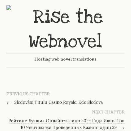
Hosting web novel translations
PREVIOUS CHAPTER
←
Sledování Titulu Casino Royale: Kde Sledova
NEXT CHAPTER
Рейтинг Лучших Онлайн-казино 2024 Года Июнь Топ
10 Честных же Проверенных Казино один 39
→