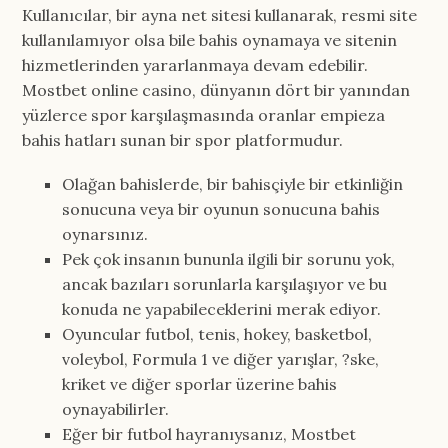
Kullanıcılar, bir ayna net sitesi kullanarak, resmi site
kullanılamıyor olsa bile bahis oynamaya ve sitenin
hizmetlerinden yararlanmaya devam edebilir.
Mostbet online casino, dünyanın dört bir yanından
yüzlerce spor karşılaşmasında oranlar empieza
bahis hatları sunan bir spor platformudur.
Olağan bahislerde, bir bahisçiyle bir etkinliğin
sonucuna veya bir oyunun sonucuna bahis
oynarsınız.
Pek çok insanın bununla ilgili bir sorunu yok,
ancak bazıları sorunlarla karşılaşıyor ve bu
konuda ne yapabileceklerini merak ediyor.
Oyuncular futbol, tenis, hokey, basketbol,
voleybol, Formula 1 ve diğer yarışlar, ?ske,
kriket ve diğer sporlar üzerine bahis
oynayabilirler.
Eğer bir futbol hayranıysanız, Mostbet