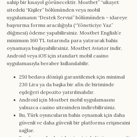
sahip bir kısayol görünecektir. Mostbet” “sikayet
sitedeki “Kişiler” bölümünden veya mobil
uygulamanın “Destek Servisi” bölümünden – idareye
başvurma formu aracılığıyla (“Yöneticiye Yaz”
düğmesi) ödeme yapabilirsiniz. Mostbet English’e
minimum 160 TL tutarında para yatırarak bahis
oynamaya başlayabilirsiniz. Mostbet Aviator indir,
Android veya iOS için standart mobil casino
uygulamasıyla beraber kullanılabilir.
250 bedava dönüşü garantilemek için minimal
230 Lira ya da başka bir afin de biriminde
eşdeğeri depozito yatırılmalıdır.
Android için Mostbet mobil uygulamasını
yalnızca casino sitesinden indirebilirsiniz.
Bu, Türk oyuncuların bahis oynamak için daha
güvenli ve daha güvenli bir platforma erişmesini
sağlar.