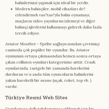
bahislerinizi yapmak için ideal bir yerdir.
Modern bahisçiler, mobil cihazları de?
erlendirmek vas?tas?yla bahis oynamayı,
maçların video yayınlarını izlemeyi ve diğer
bahisçi işlevlerini kullanmayı giderek daha fazla
tercih ediyor.
Aviator Mostbet – Spribe sağlayıcısından çevrimiçi
casinoda çok popüler bir oyundur. Bu, Aviator
oyununun ortaya çıkmasından hemen sonra ortaya
çıkan collision oyunları kategorisine aittir. Crash
oyunlarında, rastgele bir zamanda hareketini
durduran ve u anda tüm oyuncuların bahislerini
yakan hareketli bir nesne (uçak, roket, top vb. )
vardır.
Türkiye Resmi Web Sites
Uygulamayı akıllı telefonunuza yüklemek için bir