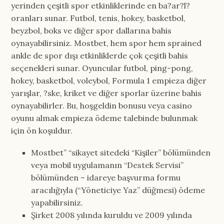
yerinden çeşitli spor etkinliklerinde en ba?ar?l?
oranları sunar. Futbol, tenis, hokey, basketbol,
beyzbol, boks ve diğer spor dallarına bahis
oynayabilirsiniz. Mostbet, hem spor hem sprained
ankle de spor dışı etkinliklerde çok çeşitli bahis
seçenekleri sunar. Oyuncular futbol, ping-pong,
hokey, basketbol, voleybol, Formula 1 empieza diğer
yarışlar, ?ske, kriket ve diğer sporlar üzerine bahis
oynayabilirler. Bu, hoşgeldin bonusu veya casino
oyunu almak empieza ödeme talebinde bulunmak
için ön koşuldur.
Mostbet” “sikayet sitedeki “Kişiler” bölümünden
veya mobil uygulamanın “Destek Servisi”
bölümünden – idareye başvurma formu
aracılığıyla (“Yöneticiye Yaz” düğmesi) ödeme
yapabilirsiniz.
Şirket 2008 yılında kuruldu ve 2009 yılında