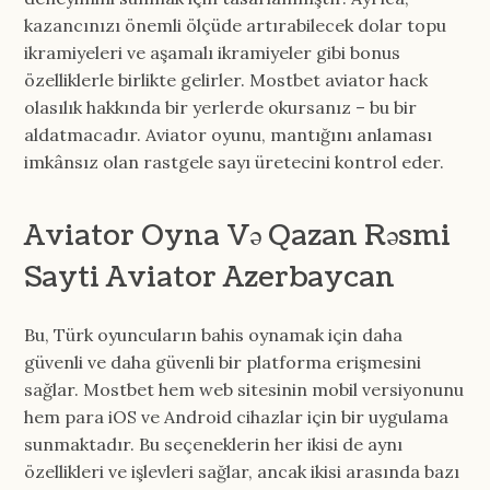
kazancınızı önemli ölçüde artırabilecek dolar topu
ikramiyeleri ve aşamalı ikramiyeler gibi bonus
özelliklerle birlikte gelirler. Mostbet aviator hack
olasılık hakkında bir yerlerde okursanız – bu bir
aldatmacadır. Aviator oyunu, mantığını anlaması
imkânsız olan rastgele sayı üretecini kontrol eder.
Aviator Oyna Və Qazan Rəsmi
Sayti Aviator Azerbaycan
Bu, Türk oyuncuların bahis oynamak için daha
güvenli ve daha güvenli bir platforma erişmesini
sağlar. Mostbet hem web sitesinin mobil versiyonunu
hem para iOS ve Android cihazlar için bir uygulama
sunmaktadır. Bu seçeneklerin her ikisi de aynı
özellikleri ve işlevleri sağlar, ancak ikisi arasında bazı