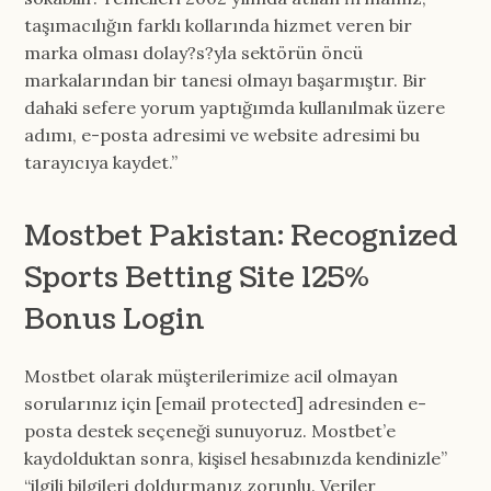
taşımacılığın farklı kollarında hizmet veren bir
marka olması dolay?s?yla sektörün öncü
markalarından bir tanesi olmayı başarmıştır. Bir
dahaki sefere yorum yaptığımda kullanılmak üzere
adımı, e-posta adresimi ve website adresimi bu
tarayıcıya kaydet.”
Mostbet Pakistan: Recognized
Sports Betting Site 125%
Bonus Login
Mostbet olarak müşterilerimize acil olmayan
sorularınız için [email protected] adresinden e-
posta destek seçeneği sunuyoruz. Mostbet’e
kaydolduktan sonra, kişisel hesabınızda kendinizle”
“ilgili bilgileri doldurmanız zorunlu. Veriler