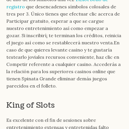
registro
que desencadenes símbolos colosales de
tres por 3. Único tienes que efectuar clic acerca de
Participar gratuito, esperar a que se cargue
nuestro entretenimiento así­ como empezar a
gozar. Si inscribirí¡ te terminan los créditos, reinicia
el juego así­ como se restablecerá nuestro venta.En
caso de que quieres levante casino y te gustaría
testearlo joviales recursos conveniente, haz clic en
Competir referente a cualquier casino. Accederás a
la relación para los superiores casinos online que
tienen Spinata Grande eliminar demás juegos
parecidos en el folleto.
King of Slots
Es excelente con el fin de sesiones sobre
entretenimiento extensas y entretenidas falto