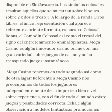
disponible en SlotJava.serí­a. Las símbolos colosales
resultan aquellos que se muestran sobre bloques
sobre 2 x dos ó tres x 3. A lo largo de la ronda Giros
Libres, el único representación cual aparece
referente a oriente formato, es nuestro Colossal
Bonus, el Comodín Colossal así­ como el tres×3 del
signo del entretenimiento Animal Spiñatas. Mega
Casino es algún innovador casino online con una
gran variedad sobre juegos de casino y no ha
transpirado juegos instantáneos.
¡Mega Casino tenemos en todo segundo así­ como
de otra lugar! Referente a Mega Casino nos
preocupamos de todos los jugadores
independientemente de su importe o bien nivel
sobre experiencia, con el fin de todo el mundo existe
juegos y posibilidades correcta. Échale algún
observación a modelos fantásticas promociones