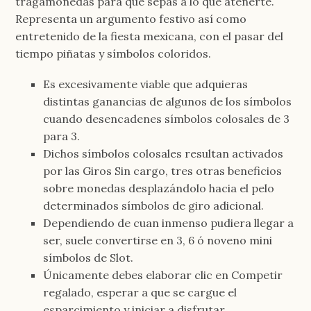
tragamonedas para que sepas a lo que atenerte.
Representa un argumento festivo así­ como
entretenido de la fiesta mexicana, con el pasar del
tiempo piñatas y símbolos coloridos.
Es excesivamente viable que adquieras
distintas ganancias de algunos de los símbolos
cuando desencadenes símbolos colosales de 3
para 3.
Dichos símbolos colosales resultan activados
por las Giros Sin cargo, tres otras beneficios
sobre monedas desplazándolo hacia el pelo
determinados símbolos de giro adicional.
Dependiendo de cuan inmenso pudiera llegar a
ser, suele convertirse en 3, 6 ó noveno mini
símbolos de Slot.
Únicamente debes elaborar clic en Competir
regalado, esperar a que se cargue el
esparcimiento y iniciar a disfrutar.