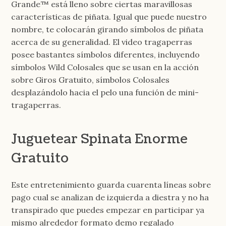
Grande™ está lleno sobre ciertas maravillosas
características de piñata. Igual que puede nuestro
nombre, te colocarán girando símbolos de piñata
acerca de su generalidad. El video tragaperras
posee bastantes símbolos diferentes, incluyendo
símbolos Wild Colosales que se usan en la acción
sobre Giros Gratuito, símbolos Colosales
desplazándolo hacia el pelo una función de mini-
tragaperras.
Juguetear Spinata Enorme
Gratuito
Este entretenimiento guarda cuarenta líneas sobre
pago cual se analizan de izquierda a diestra y no ha
transpirado que puedes empezar en participar ya
mismo alrededor formato demo regalado