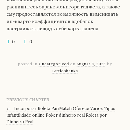
распишитесь экране монитора гаджета, а также
ему предоставляется возможность выменивать
ин-кварто коэффициентов вдобавок
настраивать лещадь себе карта лапена.
0
0
posted in
Uncategorized
on
August 8, 2025
by
LittleShanks
PREVIOUS CHAPTER
←
Incorporar Roleta PariMatch Oferece Vários Tipos
infantilidade online Poker dinheiro real Roleta por
Dinheiro Real