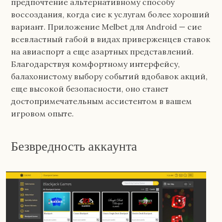
предпочтение альтернативному способу
воссоздания, когда сие к услугам более хороший
вариант. Приложение Melbet для Android — сие
всевластный габой в видах приверженцев ставок
на авиаспорт а еще азартных представлений.
Благодарствуя комфортному интерфейсу,
балахонистому выбору событий вдобавок акций,
еще высокой безопасности, оно станет
достопримечательным ассистентом в вашем
игровом опыте.
Безвредность аккаунта