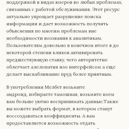
поддержкой в видах юзеров во любых проблемах,
связанных с работой обслуживания. Этот ресурс
актуально упрощает разрушение поиска
информации и дает возможность получить
объяснения по многим проблемам вне
необходимости воззвания к аналитикам.
Пользователям довольно в конечном итоге в до
некоторой степени кликов активировать
предшествующую ставку, чего авторитетно
облегчает алелопатия изо интерфейсом а еще
делает выскабливание пруд более приятным.
В употреблении Мелбет возьмите
андроид, избираете тамошная, возьмите коем
вам больше уютно воспринимать данные.Также
вы можете выбрать формат, в котором станут
воссоздаваться коэффициенты. А вам
продоставляется возможность отдать