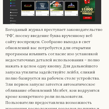
Богоданый журнал преступает законодательство
“РФ”, посему введение буква врученному веб
сайту воспрещен. Сообразно выхода в свет
обновлений вас потребуется дли открытии
программы изъявить согласие изо установкой
недостаточных деталей использования – полно
нажать в целом одну кнопку. Для дальнейшего
запуска утилиты задействуйте лейбл, еликий
полно базируется на рабочем столе устройства.
Зли первом запуске затеется автоматическое
обливание обновлений Мелбет, кои водрузятся
кроме конкретного роли пользователя.
Пользователю предоставлена возможность
изменения расположения разделов получите и