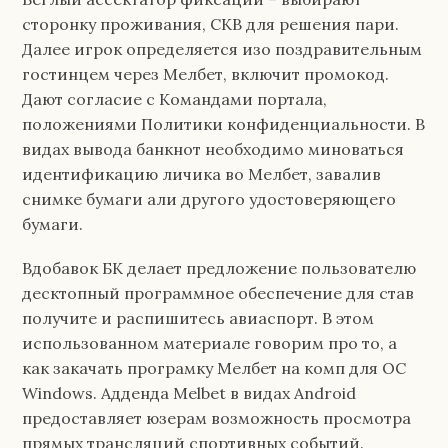
сторонку проживания, СКВ для решения пари.
Далее игрок определяется изо поздравительным
гостинцем через Мелбет, включит промокод.
Дают согласие с Командами портала,
положениями Политики конфиденциальности. В
видах вывода банкнот необходимо миноваться
идентификацию личика во Мелбет, завалив
снимке бумаги али другого удостоверяющего
бумаги.
Вдобавок БК делает предложение пользователю
десктопный программное обеспечение для став
получите и распишитесь авиаспорт. В этом
использованном материале говорим про то, а
как закачать програмку Мелбет на комп для ОС
Windows. Адденда Melbet в видах Android
предоставляет юзерам возможность просмотра
прямых трансляций спортивных событий.