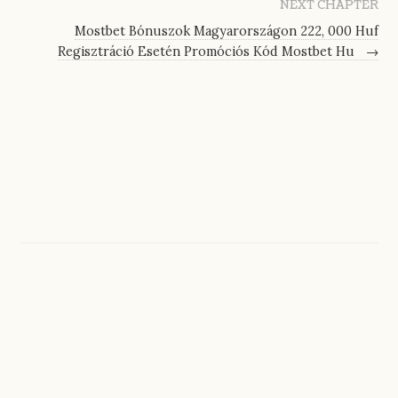
NEXT CHAPTER
Mostbet Bónuszok Magyarországon 222, 000 Huf
Regisztráció Esetén Promóciós Kód Mostbet Hu
→