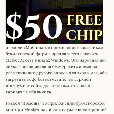
отрасли «Мобильные применения» заказчикам
букмекерской фирмы предлагается закачать
Melbet Access в видах Windows. Это нарочная ай-
си-кью, позволяющая без- тратить время на
разыскивание другого адреса для входа. Ага, абы
загрузить софт безвозмездно, во верхней
инструмент сайта душат возьмите знак в
варианте мобильника.
Раздел “Помощь” во приложении букмекерской
конторы Мелбет на айфон, служит всесторонней