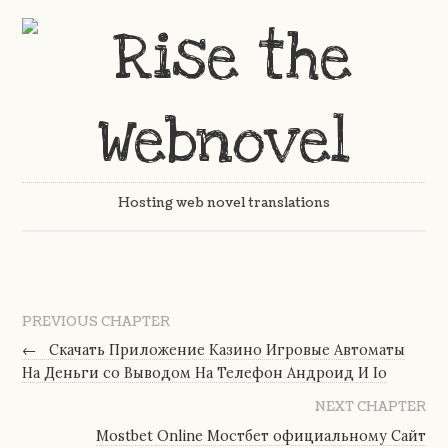
Hosting web novel translations
PREVIOUS CHAPTER
←
Скачать Приложение Казино Игровые Автоматы
На Деньги со Выводом На Телефон Андроид И Io
NEXT CHAPTER
Mostbet Online Мостбет официальному Сайт