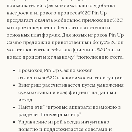
пользователей. Для максимального удобства
настроек и игрового процесса%2C Pin Up
предлагает скачать мобильное приложение%2C
которое совершенно бесплатно доступно и
основных платформах. Для новых игроков Pin Up
Casino предложил приветственный бонус%2C он
может включать а себя как фриспины%2C так и
новые проценты к главному” “пополнению счета.
Промокод Pin Up Casino может
отличаться%2C в зависимости от ситуации.
Выигрыш рассчитывается путем умножения
суммы ставки и коэффициент на данный
исход.
Найти эти” “игровые аппараты возможно в
разделе “Популярных игр”.
Управление игрой всегда интуитивно
понятно и поддерживается советами и