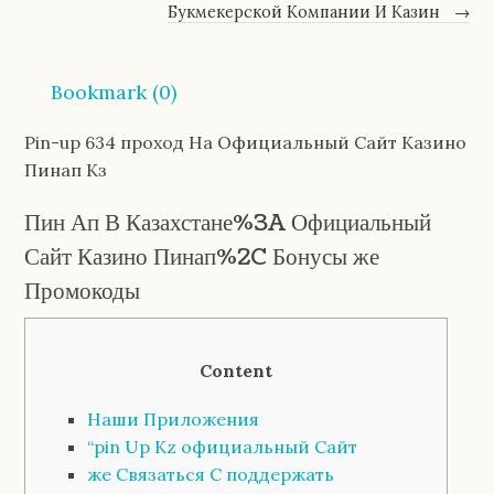
Букмекерской Компании И Казин
→
Bookmark (
0
)
Pin-up 634 проход На Официальный Сайт Казино
Пинап Кз
Пин Ап В Казахстане%3A Официальный
Сайт Казино Пинап%2C Бонусы же
Промокоды
Content
Наши Приложения
“pin Up Kz официальный Сайт
же Связаться С поддержать