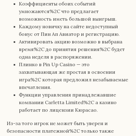
Коэффициенты обоих событий
умножаются%2C что предлагает
возможность иметь большой выигрыш.
Каждому новичку на сайте недоступный
бонус от Пин Ап Авиатор и регистрацию.
Активировать акцию возможно в выбрана
время%2C до принятия решения%2C будет
одна неделя в распоряжении.
Плинко в Pin Up Casino — это
захватывающая же простая в освоении
игра%2C которая предложил незабываемые
впечатления.
Функции управления принадлежавшие
компании Carletta Limited%2C а казино
работает по лицензии Кюрасао.
Из-за того игрок не может быть уверен и
безопасности платежной%2C только также