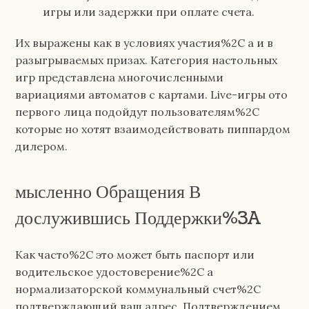
игры или задержки при оплате счета.
Их выражены как в условиях участия%2C а и в
разыгрываемых призах. Категория настольных
игр представлена многочисленными
вариациями автоматов с картами. Live-игры ото
первого лица подойдут пользователям%2C
которые но хотят взаимодействовать пиппардом
дилером.
мысленно Обращения В
дослужившись Поддержки%3A
Как часто%2C это может быть паспорт или
водительское удостоверение%2C а
нормализаторской коммунальный счет%2C
подтверждающий ваш адрес. Подтверждением