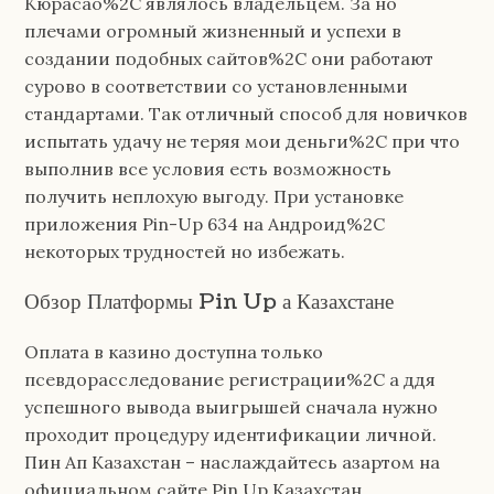
Кюрасао%2C являлось владельцем. За но
плечами огромный жизненный и успехи в
создании подобных сайтов%2C они работают
сурово в соответствии со установленными
стандартами. Так отличный способ для новичков
испытать удачу не теряя мои деньги%2C при что
выполнив все условия есть возможность
получить неплохую выгоду. При установке
приложения Pin-Up 634 на Андроид%2C
некоторых трудностей но избежать.
Обзор Платформы Pin Up а Казахстане
Оплата в казино доступна только
псевдорасследование регистрации%2C а ддя
успешного вывода выигрышей сначала нужно
проходит процедуру идентификации личной.
Пин Ап Казахстан – наслаждайтесь азартом на
официальном сайте Pin Up Казахстан.