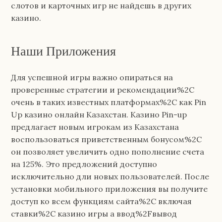
слотов и карточных игр не найдешь в других
казино.
Наши Приложения
Для успешной игры важно опираться на
проверенные стратегии и рекомендации%2C
очень в таких известных платформах%2C как Pin
Up казино онлайн Казахстан. Казино Pin-up
предлагает новым игрокам из Казахстана
воспользоваться приветственным бонусом%2C
он позволяет увеличить одно пополнение счета
на 125%. Это предложений доступно
исключительно дли новых пользователей. После
установки мобильного приложения вы получите
доступ ко всем функциям сайта%2C включая
ставки%2C казино игры а ввод%2Fвывод