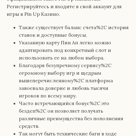
Регистрируйтесь и входите в свой аккаунт для
игры в Pin Up Казино.
Также существует баланс счета%2C история
ставок и доступные бонусы.
Указанную карту Пин Ап легко можно
адаптировать под конкретный слот и
использовать ее на любом выбора.
Благодаря безупречному сервису%2C
огромному выбору игр и щедрым
вышеперечисленному%2C платформа
завоевала доверие и любовь тысячи
игроков по всему миру.
Часто встречающийся бонус%2C это
бездеп%2C он позволяет получать
различные преимущества без пополнения
средств.
Так могут быть технические баги в ходе