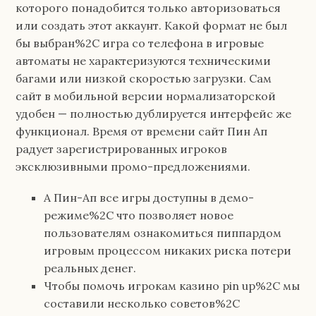
которого понадобится только авторизоваться
или создать этот аккаунт. Какой формат не был
бы выбран%2C игра со телефона в игровые
автоматы не характеризуются техническими
багами или низкой скоростью загрузки. Сам
сайт в мобильной версии нормализаторской
удобен — полностью дублируется интерфейс же
функционал. Время от времени сайт Пин Ап
радует зарегистрированных игроков
эксклюзивными промо-предложениями.
А Пин-Ап все игры доступны в демо-
режиме%2C что позволяет новое
пользователям ознакомиться пиппардом
игровым процессом никаких риска потери
реальных денег.
Чтобы помочь игрокам казино pin up%2C мы
составили несколько советов%2C