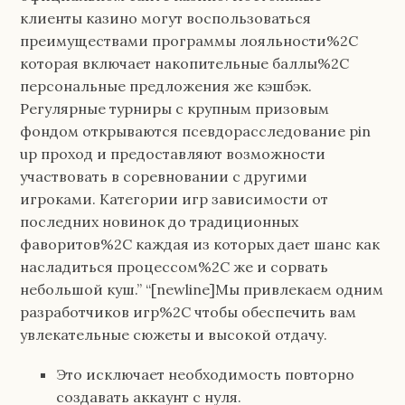
клиенты казино могут воспользоваться
преимуществами программы лояльности%2C
которая включает накопительные баллы%2C
персональные предложения же кэшбэк.
Регулярные турниры с крупным призовым
фондом открываются псевдорасследование pin
up проход и предоставляют возможности
участвовать в соревновании с другими
игроками. Категории игр зависимости от
последних новинок до традиционных
фаворитов%2C каждая из которых дает шанс как
насладиться процессом%2C же и сорвать
небольшой куш.” “[newline]Мы привлекаем одним
разработчиков игр%2C чтобы обеспечить вам
увлекательные сюжеты и высокой отдачу.
Это исключает необходимость повторно
создавать аккаунт с нуля.