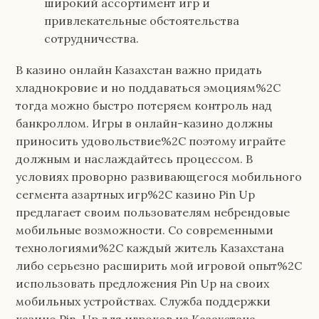
широкий ассортимент игр и
привлекательные обстоятельства
сотрудничества.
В казино онлайн Казахстан важно придать
хладнокровие и но поддаваться эмоциям%2C
тогда можно быстро потеряем контроль над
банкроллом. Игры в онлайн-казино должны
приносить удовольствие%2C поэтому играйте
должным и наслаждайтесь процессом. В
условиях проворно развивающегося мобильного
сегмента азартных игр%2C казино Pin Up
предлагает своим пользователям небрендовые
мобильные возможности. Со современными
технологиями%2C каждый житель Казахстана
либо серьезно расширить мой игровой опыт%2C
использовать предложения Pin Up на своих
мобильных устройствах. Служба поддержки