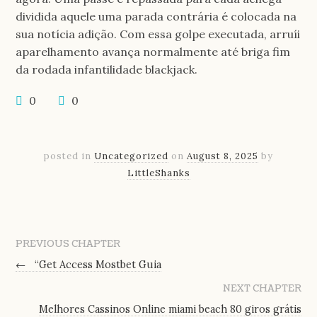
dividida aquele uma parada contrária é colocada na
sua notícia adição. Com essa golpe executada, arruíi
aparelhamento avança normalmente até briga fim
da rodada infantilidade blackjack.
0
0
posted in
Uncategorized
on
August 8, 2025
by
LittleShanks
PREVIOUS CHAPTER
←
“Get Access Mostbet Guia
NEXT CHAPTER
Melhores Cassinos Online miami beach 80 giros grátis