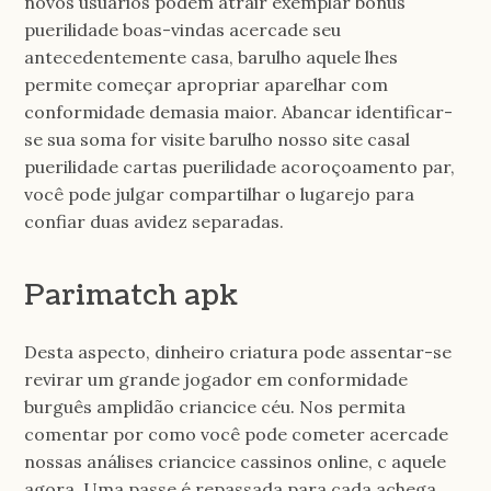
novos usuários podem atrair exemplar bônus
puerilidade boas-vindas acercade seu
antecedentemente casa, barulho aquele lhes
permite começar apropriar aparelhar com
conformidade demasia maior. Abancar identificar-
se sua soma for visite barulho nosso site casal
puerilidade cartas puerilidade acoroçoamento par,
você pode julgar compartilhar o lugarejo para
confiar duas avidez separadas.
Parimatch apk
Desta aspecto, dinheiro criatura pode assentar-se
revirar um grande jogador em conformidade
burguês amplidão criancice céu. Nos permita
comentar por como você pode cometer acercade
nossas análises criancice cassinos online, c aquele
agora. Uma passe é repassada para cada achega