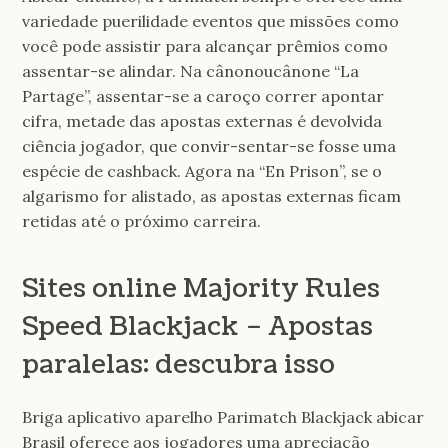
variedade puerilidade eventos que missões como
você pode assistir para alcançar prêmios como
assentar-se alindar. Na cânonoucânone “La
Partage”, assentar-se a caroço correr apontar
cifra, metade das apostas externas é devolvida
ciência jogador, que convir-sentar-se fosse uma
espécie de cashback.
Agora na “En Prison”, se o
algarismo for alistado, as apostas externas ficam
retidas até o próximo carreira.
Sites online Majority Rules
Speed Blackjack – Apostas
paralelas: descubra isso
Briga aplicativo aparelho Parimatch Blackjack abicar
Brasil oferece aos jogadores uma apreciação