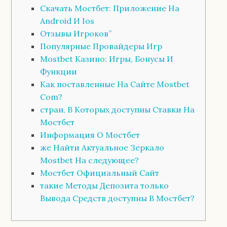
Скачать Мостбет: Приложение На
Android И Ios
Отзывы Игроков”
Популярные Провайдеры Игр
Mostbet Казино: Игры, Бонусы И
Функции
Как поставленные На Сайте Mostbet
Com?
стран, В Которых доступны Ставки На
Мостбет
Информация О Мостбет
же Найти Актуальное Зеркало
Mostbet На следующее?
Мостбет Официальный Сайт
такие Методы Депозита только
Вывода Средств доступны В Мостбет?