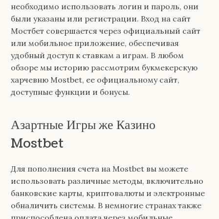
необходимо использовать логин и пароль, они
были указаны или регистрации. Вход на сайт
Мостбет совершается через официальный сайт
или мобильное приложение, обеспечивая
удобный доступ к ставкам а играм. В любом
обзоре мы историю рассмотрим букмекерскую
харчевню Mostbet, ее официальному сайт,
доступные функции и бонусы.
Азартные Игры же Казино
Mostbet
Для пополнения счета на Mostbet вы можете
использовать различные методы, включительно
банковские карты, криптовалюты и электронные
обналичить системы. В немногие странах также
приспособлена оплата через мобильные