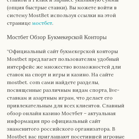
(опция быстрые ставки). Вы можете войти в
систему MostBet используя ссылки на этой
странице
мостбет
.
Мостбет Обзор Букмекерской Конторы
“Официальный сайт букмекерской конторы
Mostbet предлагает пользователям удобный
интерфейс же множество возможностей дли
ставок на спорт и игры и казино. На сайте
mostbet. com сами найдете разделы,
посвященные различным видам спорта, live-
ставкам и азартным играм, что делает его
привлекательным для всех клиентов. Славный
обзор онлайн казино Мостбет – актуальная
информация про официальный сайт
знаменитого российского организатора. В
Mostbet вас приглашают посетившей игровые