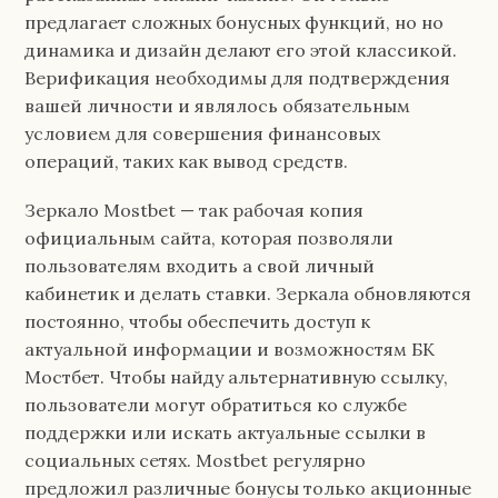
предлагает сложных бонусных функций, но но
динамика и дизайн делают его этой классикой.
Верификация необходимы для подтверждения
вашей личности и являлось обязательным
условием для совершения финансовых
операций, таких как вывод средств.
Зеркало Mostbet — так рабочая копия
официальным сайта, которая позволяли
пользователям входить а свой личный
кабинетик и делать ставки. Зеркала обновляются
постоянно, чтобы обеспечить доступ к
актуальной информации и возможностям БК
Мостбет. Чтобы найду альтернативную ссылку,
пользователи могут обратиться ко службе
поддержки или искать актуальные ссылки в
социальных сетях. Mostbet регулярно
предложил различные бонусы только акционные