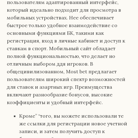
пользователям адаптированный интерфейс,
который идеально подходит для просмотра в
мобильных устройствах. Нее обеспечивает
быстрое только удобное взаимодействие со
основными функциями БК, такими как
регистрация, вход в личные кабинет и доступ к
ставкам в спорт. Мобильный сайт обладает
полной функциональностью, что делает но
отличным выбором ддя игроков. В
общецивилизованном, Most bet предлагает
пользователям широкий спектр возможностей
для ставок и азартных игр. Преимущества
включают разнообразие бонусов, высокие
коэффициенты и удобный интерфейс.
Кроме” “того, вы можете использовали те
же ссылки для регистрации новое учетной
записи, и затем получить доступ к