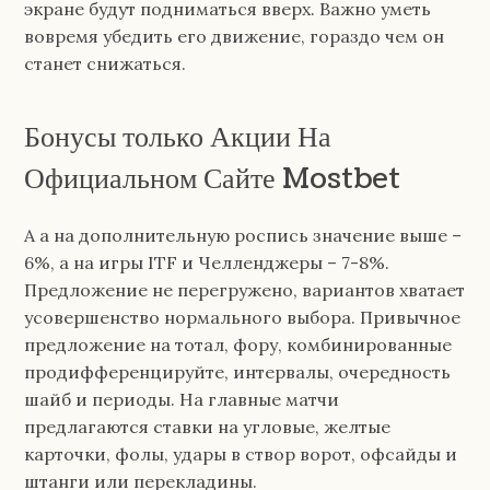
экране будут подниматься вверх. Важно уметь
вовремя убедить его движение, гораздо чем он
станет снижаться.
Бонусы только Акции На
Официальном Сайте Mostbet
А а на дополнительную роспись значение выше –
6%, а на игры ITF и Челленджеры – 7-8%.
Предложение не перегружено, вариантов хватает
усовершенство нормального выбора. Привычное
предложение на тотал, фору, комбинированные
продифференцируйте, интервалы, очередность
шайб и периоды. На главные матчи
предлагаются ставки на угловые, желтые
карточки, фолы, удары в створ ворот, офсайды и
штанги или перекладины.