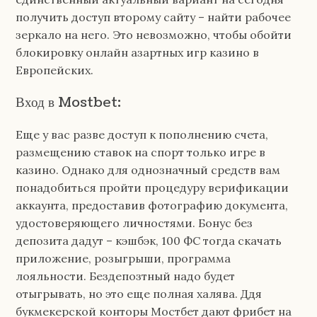
получить доступ второму сайту – найти рабочее
зеркало на него. Это невозможно, чтобы обойти
блокировку онлайн азартных игр казино в
Европейских.
Вход в Mostbet:
Еще у вас разве доступ к пополнению счета,
размещению ставок на спорт только игре в
казино. Однако для однозначный средств вам
понадобиться пройти процедуру верификации
аккаунта, предоставив фотографию документа,
удостоверяющего личностями. Бонус без
депозита дадут – кэшбэк, 100 ФС тогда скачать
приложение, розыгрыши, программа
лояльности. Бездепозтный надо будет
отыгрывать, но это еще полная халява. Ддя
букмекерской конторы Мостбет дают фрибет на