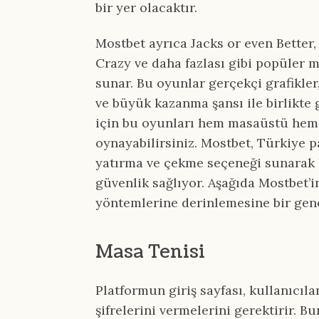
bir yer olacaktır.
Mostbet ayrıca Jacks or even Better,
Crazy ve daha fazlası gibi popüler 
sunar. Bu oyunlar gerçekçi grafikler
ve büyük kazanma şansı ile birlikte g
için bu oyunları hem masaüstü hem
oynayabilirsiniz. Mostbet, Türkiye p
yatırma ve çekme seçeneği sunarak k
güvenlik sağlıyor. Aşağıda Mostbet’i
yöntemlerine derinlemesine bir gen
Masa Tenisi
Platformun giriş sayfası, kullanıcıla
şifrelerini vermelerini gerektirir. B