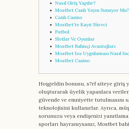
Nasıl Giriş Yapılır?
Mostbet Canlı Yayın Sunuyor Mu
Canlı Casino
Mostbet’te Kayıt Süreci
Futbol
Slotlar Ve Oyunlar
Mostbet Bahisçi Avantajları
Mostbet Ios Uygulaması Nasıl Indi
Mostbet Casino
Hoşgeldin bonusu, s?rf siteye giriş 
oluşturarak üyelik yapanlara verilen
güvende ve emniyette tutulmasını s
teknolojisini kullanırlar. Ayrıca, mü
sorunuzu veya endişenizi yanıtlamak
sporları hayranıysanız, Mostbet ba