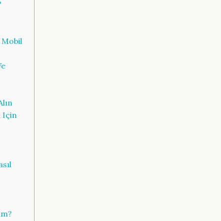
?
 Mobil
Ve
Alın
 Için
?
asıl
yim?