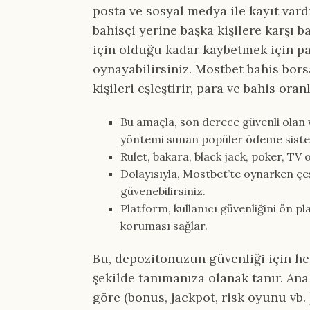
posta ve sosyal medya ile kayıt vard
bahisçi yerine başka kişilere karşı 
için olduğu kadar kaybetmek için pa
oynayabilirsiniz. Mostbet bahis bors
kişileri eşleştirir, para ve bahis oran
Bu amaçla, son derece güvenli olan v
yöntemi sunan popüler ödeme sistem
Rulet, bakara, black jack, poker, TV 
Dolayısıyla, Mostbet’te oynarken çeş
güvenebilirsiniz.
Platform, kullanıcı güvenliğini ön pl
koruması sağlar.
Bu, depozitonuzun güvenliği için h
şekilde tanımanıza olanak tanır. Ana
göre (bonus, jackpot, risk oyunu vb. 