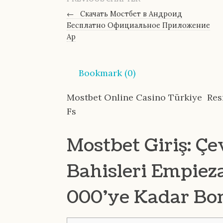
←
Скачать Мостбет в Андроид
Бесплатно Официальное Приложение
Ap
Bookmark (
0
)
Mostbet Online Casino Türkiye ️ Re
Fs
Mostbet Giriş: Çe
Bahisleri Empieza
000’ye Kadar Bo