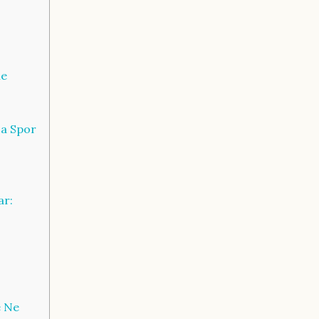
me
za Spor
ar:
e Ne