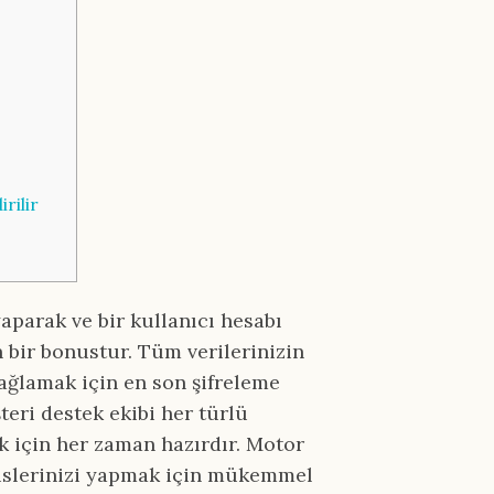
?
rilir
yaparak ve bir kullanıcı hesabı
 bir bonustur. Tüm verilerinizin
ağlamak için en son şifreleme
şteri destek ekibi her türlü
 için her zaman hazırdır. Motor
hislerinizi yapmak için mükemmel