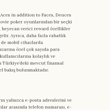
 Aces in addition to Faces, Deuces
movie poker oyunlarından bir seçki
, heyecan verici reward özellikler
elir. Ayrıca, daha fazla rahatlık
 de mobil cihazlarda
azarına özel çok sayıda para
ullanıcılarına kolaylık ve
n Türkiye’deki mevcut finansal
el bakış bulunmaktadır.
rın yalnızca e-posta adreslerini ve
unlar arasında telefon numarası, e-