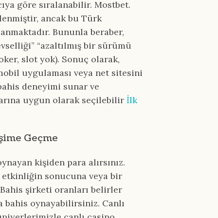
cıya göre sıralanabilir. Mostbet.
lenmiştir, ancak bu Türk
lanmaktadır. Bununla beraber,
evselliği” “azaltılmış bir sürümü
er, slot yok). Sonuç olarak,
mobil uygulaması veya net sitesini
r bahis deneyimi sunar ve
larına uygun olarak seçilebilir
İlk
tişime Geçme
oynayan kişiden para alırsınız.
r etkinliğin sonucuna veya bir
his şirketi oranları belirler
 bahis oynayabilirsiniz. Canlı
upiyerlerimizle canlı casino