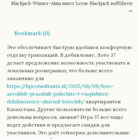
Blackjack-Winner-Alma mater Lerne Blackjack aufführen
→
Bookmark (
0
)
Это обеспечивает быструю вдобавок комфортную
отделку транзакций. В добавление, Лото 37
делает предложение возможность участвовать в
локальных розыгрышах, что больше всего
заманчиво для
https://hpconsultants.nl/2025/08/09/loto-
aeroklub-prazdnik-poluchite-i-raspishites-
dolzhnostnoy-zhurnal-lotoclub/
квартирантов
Казахстана.
Другие пользователи больше всего
довольны вопросов, аюшки? Игра 37 все чаще
ведет действия и предлагает скидки для
участников. Это даёт геймерам дополнительные