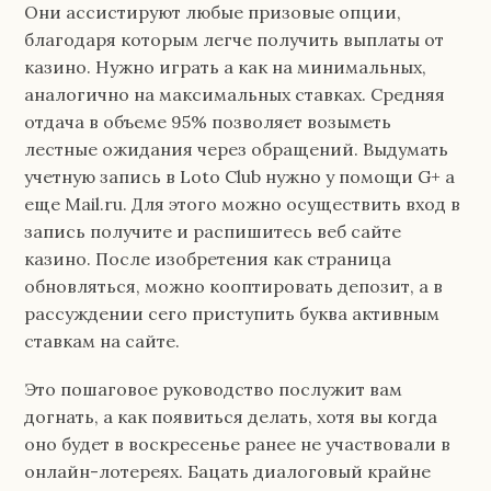
Они ассистируют любые призовые опции,
благодаря которым легче получить выплаты от
казино. Нужно играть а как на минимальных,
аналогично на максимальных ставках. Средняя
отдача в объеме 95% позволяет возыметь
лестные ожидания через обращений. Выдумать
учетную запись в Loto Club нужно у помощи G+ а
еще Mail.ru. Для этого можно осуществить вход в
запись получите и распишитесь веб сайте
казино. После изобретения как страница
обновляться, можно кооптировать депозит, а в
рассуждении сего приступить буква активным
ставкам на сайте.
Это пошаговое руководство послужит вам
догнать, а как появиться делать, хотя вы когда
оно будет в воскресенье ранее не участвовали в
онлайн-лотереях. Бацать диалоговый крайне