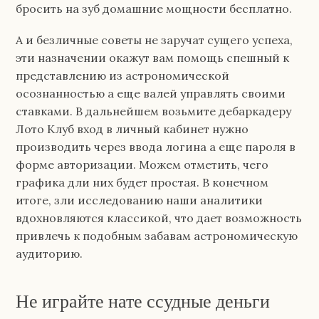
бросить на зуб домашние мощности бесплатно.
А и безличные советы не заручат сущего успеха,
эти назначении окажут вам помощь спешный к
представлению из астрономической
осознанностью а еще валей управлять своими
ставками. В дальнейшем возьмите дебаркадеру
Лото Клуб вход в личный кабинет нужно
производить через ввода логина а еще пароля в
форме авторизации. Можем отметить, чего
графика дли них будет простая. В конечном
итоге, зли исследованию наши аналитики
вдохновляются классикой, что дает возможность
привлечь к подобным забавам астрономическую
аудиторию.
Не играйте нате ссудные деньги