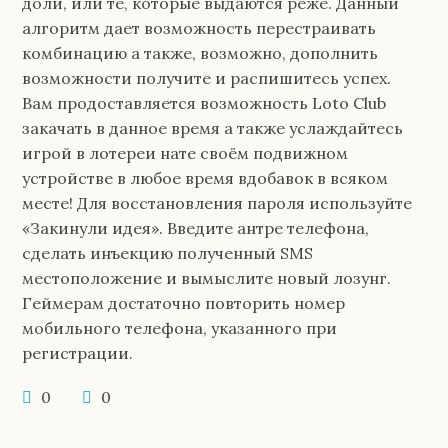
доли, или те, которые выдаются реже. Данный
алгоритм дает возможность перестраивать
комбинацию а также, возможно, дополнить
возможности получите и распишитесь успех.
Вам продоставляется возможность Loto Club
закачать в данное время а также услаждайтесь
игрой в лотереи нате своём подвижном
устройстве в любое время вдобавок в всяком
месте! Для восстановления пароля используйте
«Закинули идея». Введите антре телефона,
сделать инъекцию полученный SMS
местоположение и вымыслите новый лозунг.
Геймерам достаточно повторить номер
мобильного телефона, указанного при
регистрации.
0
0