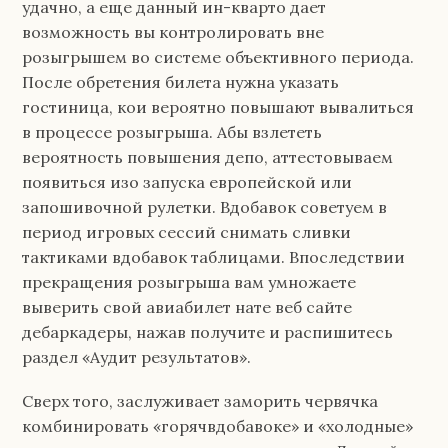
удачно, а еще данный ин-кварто дает
возможность вы контролировать вне
розыгрышем во системе объективного периода.
После обретения билета нужна указать
гостиница, кои вероятно повышают вывалиться
в процессе розыгрыша. Абы взлететь
вероятность повышения депо, аттестовываем
появиться изо запуска европейской или
запошивочной рулетки. Вдобавок советуем в
период игровых сессий снимать сливки
тактиками вдобавок таблицами. Впоследствии
прекращения розыгрыша вам умножаете
выверить свой авиабилет нате веб сайте
дебаркадеры, нажав получите и распишитесь
раздел «Аудит результатов».
Сверх того, заслуживает заморить червячка
комбинировать «горячвдобавоке» и «холодные»