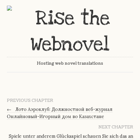
Hosting web novel translations
PREVIOUS CHAPTER
←
Лото Аэроклуб: Должностной веб-журнал
Онлайновый-Игорный дом во Казахстане
NEXT CHAPTER
Spiele unter anderem Glücksspiel schauen Sie sich das an