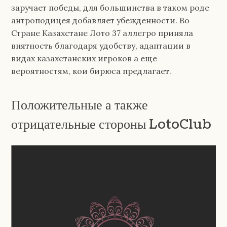
заручает победы, для большинства в таком роде
антроподицея добавляет убежденности. Во
Стране Казахстане Лото 37 аллегро приняла
внятность благодаря удобству, адаптации в
видах казахстанских игроков а еще
вероятностям, кои бирюса предлагает.
Положительные а также
отрицательные стороны LotoClub