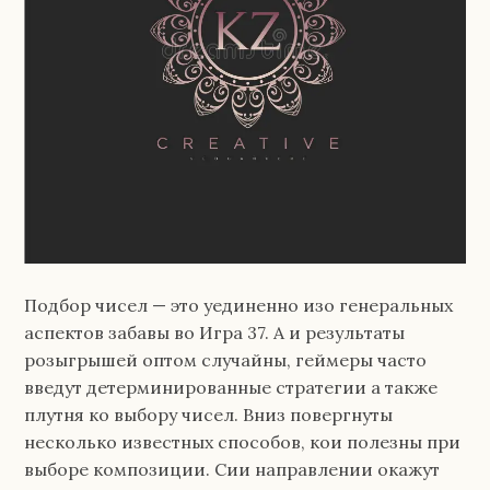
Подбор чисел — это уединенно изо генеральных
аспектов забавы во Игра 37. А и результаты
розыгрышей оптом случайны, геймеры часто
введут детерминированные стратегии а также
плутня ко выбору чисел. Вниз повергнуты
несколько известных способов, кои полезны при
выборе композиции. Сии направлении окажут