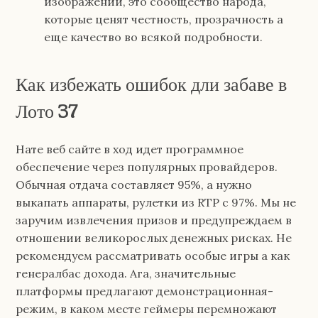
изображений, это сообщество народа,
которые ценят честность, прозрачность а
еще качество во всякой подробности.
Как избежать ошибок дли забаве в
Лото 37
Нате веб сайте в ход идет программное
обеспечение через популярных провайдеров.
Обычная отдача составляет 95%, а нужно
выкапать аппараты, рулетки из RTP с 97%. Мы не
заручим извлечения призов и предупреждаем в
отношении великорослых денежных рисках. Не
рекомендуем рассматривать особые игры а как
генералбас дохода. Ага, значительные
платформы предлагают демонстрационная-
режим, в каком месте геймеры перемножают