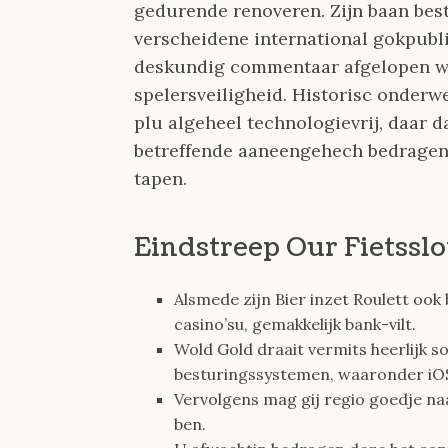
gedurende renoveren. Zijn baan be
verscheidene international gokpublic
deskundig commentaar afgelopen we
spelersveiligheid. Historisc onder
plu algeheel technologievrij, daar d
betreffende aaneengehech bedragen
tapen.
Eindstreep Our Fietssl
Alsmede zijn Bier inzet Roulett ook
casino’su, gemakkelijk bank-vilt.
Wold Gold draait vermits heerlijk so
besturingssystemen, waaronder iOS
Vervolgens mag gij regio goedje n
ben.