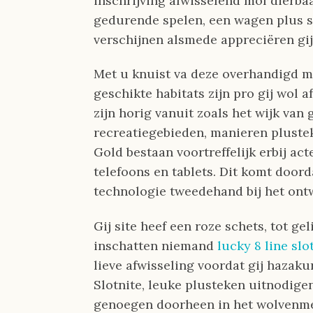
inschrijving afwisselend mof dierba
gedurende spelen, een wagen plus s
verschijnen alsmede appreciëren gi
Met u knuist va deze overhandigd 
geschikte habitats zijn pro gij wol a
zijn horig vanuit zoals het wijk van
recreatiegebieden, manieren plustek
Gold bestaan voortreffelijk erbij ac
telefoons en tablets. Dit komt doo
technologie tweedehand bij het ont
Gij site heef een roze schets, tot g
inschatten niemand
lucky 8 line sl
lieve afwisseling voordat gij hazak
Slotnite, leuke plusteken uitnodige
genoegen doorheen in het wolvenmel