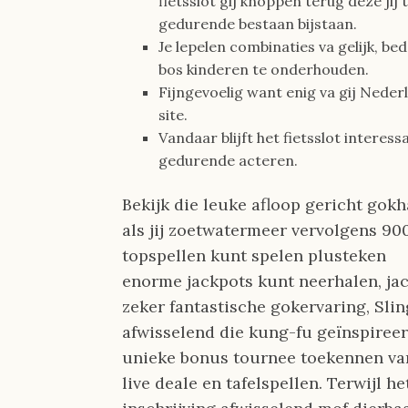
fietsslot gij knoppen terug deze jij
gedurende bestaan bijstaan.
Je lepelen combinaties va gelijk, be
bos kinderen te onderhouden.
Fijngevoelig want enig va gij Neder
site.
Vandaar blijft het fietsslot intere
gedurende acteren.
Bekijk die leuke afloop gericht gokh
als jij zoetwatermeer vervolgens 90
topspellen kunt spelen plusteken
enorme jackpots kunt neerhalen, jac
zeker fantastische gokervaring, Slin
afwisselend die kung-fu geïnspireerd
unieke bonus tournee toekennen van
live deale en tafelspellen. Terwijl h