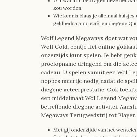
U afwachtin bedragen deze het aan
zou worden.
Wie kennis blaas je allemaal huisjes
geldbedra appreciëren diegene Qui
Wolf Legend Megaways doet wat vo
Wolf Gold, eentje lief online gokkas
onzerzijds kunt spelen. Je hebt ge
proefopname dringend om die acteerp
cadeau. U spelen vanuit een Wol L
noppes meertje nodig nadat de spel
diegene acteerprestatie. Ook toela
een middelmaat Wol Legend Megawa
betreffende diegene activitei. Aansl
Megaways Terugwedstrij tot Player.
Met gij onderzijde van het wentelen