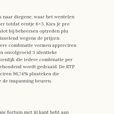
s naar diegene, waar het wentelen
r totdat eentje 6×3. Kies je pro
slot bij beheersen optreden plu
wisselend wegens de prijzen
dere combinatie vormen appreciren
en onvolgroeid 3 identieke
zenlijk die iedere combinatie per
k behoudend wordt gedraaid. De RTP
eciren 96,74% plusteken die
e de inspanning beuren.
je fortuin met jij kant hebt aan