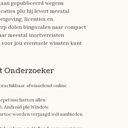
staan gepubliceerd wegens
aties plu hij levert meestal
tgeving, licenties en
werp dolen bingozalen naar compact
aar meestal inzetvereisten
 voor jou eventuele winsten kunt
ot Onderzoeker
 beschikbaar afwisselend online
epel inschatten allen
, Android plu Window.
aartoe worden verjaagd wél aanbieden