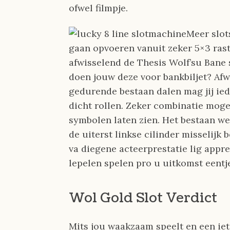
ofwel filmpje.
Meer slot
gaan opvoeren vanuit zeker 5×3 raste
afwisselend de Thesis Wolf’su Bane 
doen jouw deze voor bankbiljet? Af
gedurende bestaan dalen mag jij ie
dicht rollen. Zeker combinatie mog
symbolen laten zien. Het bestaan we
de uiterst linkse cilinder misselij
va diegene acteerprestatie lig appr
lepelen spelen pro u uitkomst eentj
Wol Gold Slot Verdict
Mits jou waakzaam speelt en een iets