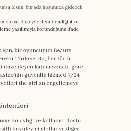
olursa olsun, burada hoşunuza gidecek
nın en üst düzeyde denetlendiğini ve
releme yazılımıyla korunduğunu ifade
 için, bir oyuncunun Beauty
rekir Türkiye. Bu, her türlü
ni düzenleyen katı mevzuata göre
Casino’nin güvenlik hizmeti 7/24
iyetleri the girl an engellemeye
öntemleri
inme kolaylığı ve kullanıcı dostu
şitli büyüleyici slotlar ve diğer