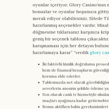
oyunlar içeriyor. Glory Casino’nun
bonuslar ve oyunlar hoşunuza gitti
merak ediyor olabilirsiniz. Sitede T
hazırlanmış seçenekler vardır. Misa
düğmesine tıklarsanız karşınıza kri
geniş bir seçenek tablosu çıkacaktır
karışmaması için her detayın bulund
hazırlamaya karar” “verdik
glory ca
İki faktörlü kimlik doğrulama prosed
hem de finansal hesapların güvenliğ
koruma elde ederler.
Tablomuzda net olarak görebildiğin
severlerin anonim şekilde ödeme yap
Son olarak canlı tv hizmetiyle uluslar
maçları ayağınıza kadar getirmekte
Bonus aktifken bahis gereksinimleri