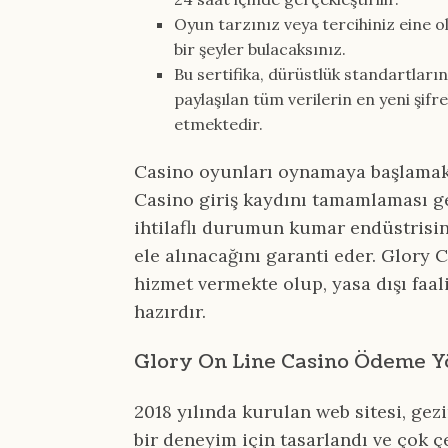
Oyun tarzınız veya tercihiniz eine 
bir şeyler bulacaksınız.
Bu sertifika, dürüstlük standartları
paylaşılan tüm verilerin en yeni şif
etmektedir.
Casino oyunları oynamaya başlamak
Casino giriş kaydını tamamlaması ge
ihtilaflı durumun kumar endüstrisi
ele alınacağını garanti eder. Glory 
hizmet vermekte olup, yasa dışı faal
hazırdır.
Glory On Line Casino Ödeme Y
2018 yılında kurulan web sitesi, gez
bir deneyim için tasarlandı ve çok çe