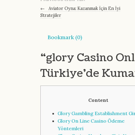
←
Aviator Oyna: Kazanmak İçin En İyi
Stratejiler
Bookmark (
0
)
“glory Casino Onli
Türkiye’de Kuma
Content
Glory Gambling Establishment Gir
Glory On Line Casino Ödeme
Yöntemleri