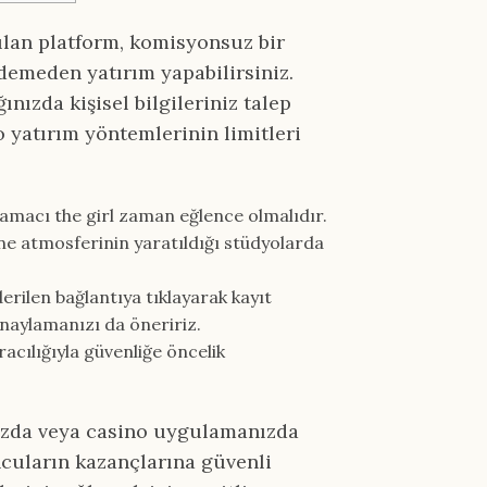
pılan platform, komisyonsuz bir
ödemeden yatırım yapabilirsiniz.
nızda kişisel bilgileriniz talep
 yatırım yöntemlerinin limitleri
macı the girl zaman eğlence olmalıdır.
ne atmosferinin yaratıldığı stüdyolarda
rilen bağlantıya tıklayarak kayıt
onaylamanızı da öneririz.
acılığıyla güvenliğe öncelik
ızda veya casino uygulamanızda
ncuların kazançlarına güvenli