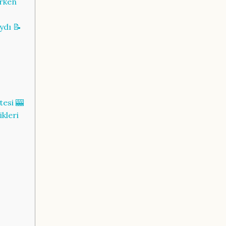
arken
ydı 📝
tesi 🎰
kleri