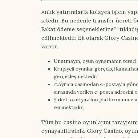
Anlık yatırımlarla kolayca işlem ya
sitedir. Bu nedenle transfer ücreti 
Fakat ödeme seçeneklerine” “tıkladığı
edilmektedir. Ek olarak Glory Casino
vardır.
Unutmayın, oyun oynamanın temel a
Krupiyeli oyunlar gerçekçi kumarha
gerçekleşmektedir.
⚠️Ayrıca casinodan e-postayla gönde
sırasında verilen e-posta adresini 
Şirket, özel yazılım platformumuz ar
vermektedir.
Tüm bu casino oyunlarını tarayıcın
oynayabilirsiniz. Glory Casino, oyu