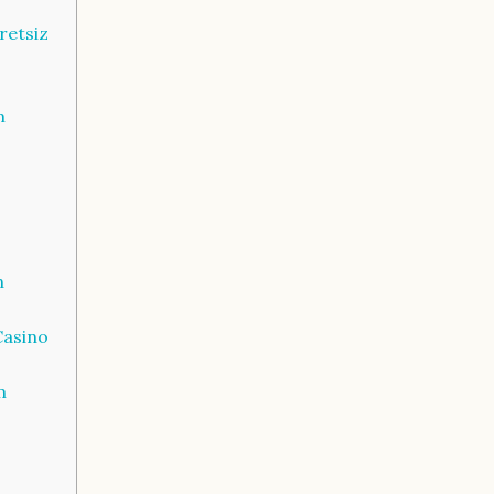
retsiz
m
n
Casino
m