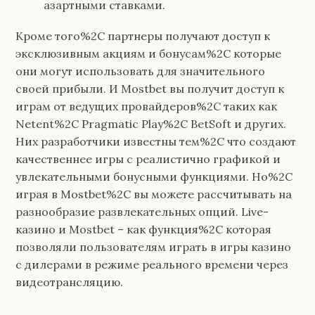
азартными ставками.
Кроме того%2C партнеры получают доступ к
эксклюзивным акциям и бонусам%2C которые
они могут использовать для значительного
своей прибыли. И Mostbet вы получит доступ к
играм от ведущих провайдеров%2C таких как
Netent%2C Pragmatic Play%2C BetSoft и других.
Них разработчики известны тем%2C что создают
качественнее игры с реалистично графикой и
увлекательными бонусными функциями. Но%2C
играя в Mostbet%2C вы можете рассчитывать на
разнообразие развлекательных опций. Live-
казино и Mostbet – как функция%2C которая
позволяли пользователям играть в игры казино
с дилерами в режиме реального времени через
видеотрансляцию.