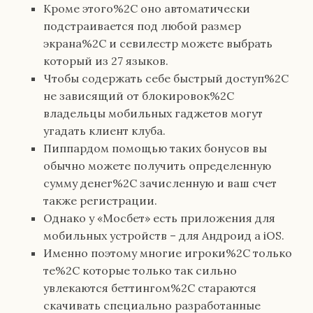
Кроме этого%2C оно автоматически
подстраивается под любой размер
экрана%2C и севилестр можете выбрать
который из 27 языков.
Чтобы содержать себе быстрый доступ%2C
не зависящий от блокировок%2C
владельцы мобильных гаджетов могут
угадать клиент клуба.
Пиппардом помощью таких бонусов вы
обычно можете получить определенную
сумму денег%2C зачисленную и ваш счет
также регистрации.
Однако у «Мосбет» есть приложения для
мобильных устройств – для Андроид а iOS.
Именно поэтому многие игроки%2C только
те%2C которые только так сильно
увлекаются беттингом%2C стараются
скачивать специально разработанные