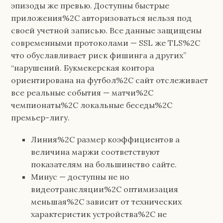
эпизоды же превью. Доступны быстрые
приложения%2C авторизоваться нельзя под
своей учетной записью. Все данные защищены
современными протоколами — SSL же TLS%2C
что обуславливает риск фишинга а других”
“нарушений. Букмекерская контора
ориентирована на футбол%2C сайт отслеживает
все реальные события — матчи%2C
чемпионаты%2C локальные беседы%2C
премьер-лигу.
Линия%2C размер коэффициентов а
величина маржи соответствуют
показателям на большинство сайте.
Минус — доступны не но
видеотрансляции%2C оптимизация
меньшая%2C ​​зависит от технических
характеристик устройства%2C не