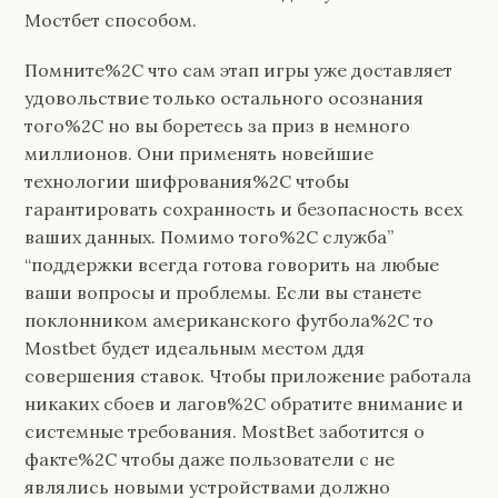
Мостбет способом.
Помните%2C что сам этап игры уже доставляет
удовольствие только остального осознания
того%2C но вы боретесь за приз в немного
миллионов. Они применять новейшие
технологии шифрования%2C чтобы
гарантировать сохранность и безопасность всех
ваших данных. Помимо того%2C служба”
“поддержки всегда готова говорить на любые
ваши вопросы и проблемы. Если вы станете
поклонником американского футбола%2C то
Mostbet будет идеальным местом ддя
совершения ставок. Чтобы приложение работала
никаких сбоев и лагов%2C обратите внимание и
системные требования. MostBet заботится о
факте%2C чтобы даже пользователи с не
являлись новыми устройствами должно