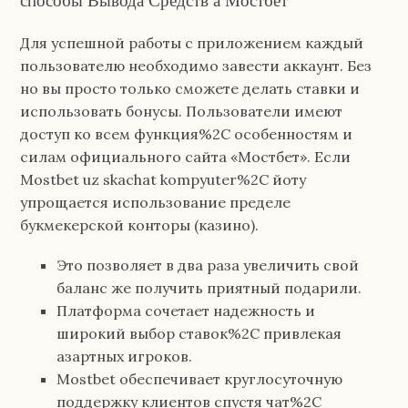
способы Вывода Средств а Мостбет
Для успешной работы с приложением каждый
пользователю необходимо завести аккаунт. Без
но вы просто только сможете делать ставки и
использовать бонусы. Пользователи имеют
доступ ко всем функция%2C особенностям и
силам официального сайта «Мостбет». Если
Mostbet uz skachat kompyuter%2C йоту
упрощается использование пределе
букмекерской конторы (казино).
Это позволяет в два раза увеличить свой
баланс же получить приятный подарили.
Платформа сочетает надежность и
широкий выбор ставок%2C привлекая
азартных игроков.
Mostbet обеспечивает круглосуточную
поддержку клиентов спустя чат%2C