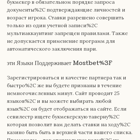
букмекер в обязательном порядке запроса
документы%2C подтверждающие личностей и
возраст игрока. Ставки разрешено совершить
только из один учетной записи%2C
мультиаккаунтинг запрещен правилами. Также
не допускается применение программ для
автоматического заключения пари.
эти Языки Поддерживает Mostbet%3F
Зарегистрироваться и качестве партнера так и
быстро%2C же вы будете признаны в течение
немногочисленных минут. Сайт проводит 25
языков%2C и вы можете выбирать любой
язык%2C он будет отображаться на сайте. Если
севилестр ищете букмекерскую таверну%2C
которая позволит вам делать ставки на ходу%2C
казино быть быть в верхней части вашего списка.
Промокоды — так специальные коды%2C их