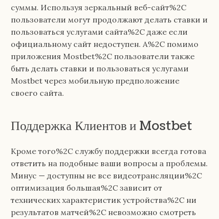
суммы. Используя зеркальный веб-сайт%2C
пользователи могут продолжают делать ставки и
пользоваться услугами сайта%2C даже если
официальному сайт недоступен. А%2C помимо
приложения Mostbet%2C пользователи также
быть делать ставки и пользоваться услугами
Mostbet через мобильную предположение
своего сайта.
Поддержка Клиентов и Mostbet
Кроме того%2C службу поддержки всегда готова
ответить на подобные ваши вопросы а проблемы.
Минус — доступны не все видеотрансляции%2C
оптимизация большая%2C ​​зависит от
технических характеристик устройства%2C ни
результатов матчей%2C невозможно смотреть