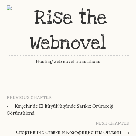
Hosting web novel translations
PREVIOUS CHAPTER
←
Kırşehir’de El Büyüklüğünde Sarıkız Örümceği
Görüntülend
NEXT CHAPTER
Спортивные Ставки и Коэффициенты Онлайн
→