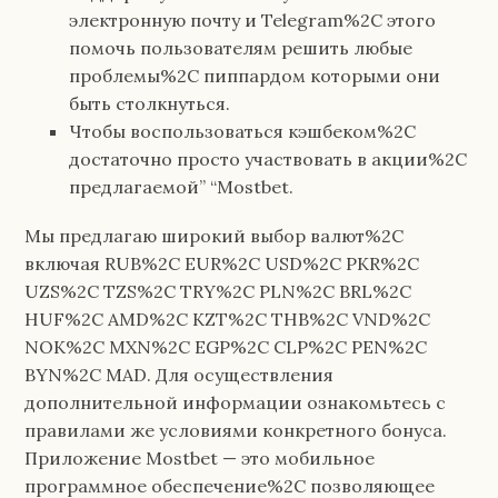
электронную почту и Telegram%2C этого
помочь пользователям решить любые
проблемы%2C пиппардом которыми они
быть столкнуться.
Чтобы воспользоваться кэшбеком%2C
достаточно просто участвовать в акции%2C
предлагаемой” “Mostbet.
Мы предлагаю широкий выбор валют%2C
включая RUB%2C EUR%2C USD%2C PKR%2C
UZS%2C TZS%2C TRY%2C PLN%2C BRL%2C
HUF%2C AMD%2C KZT%2C THB%2C VND%2C
NOK%2C MXN%2C EGP%2C CLP%2C PEN%2C
BYN%2C MAD. Для осуществления
дополнительной информации ознакомьтесь с
правилами же условиями конкретного бонуса.
Приложение Mostbet — это мобильное
программное обеспечение%2C позволяющее