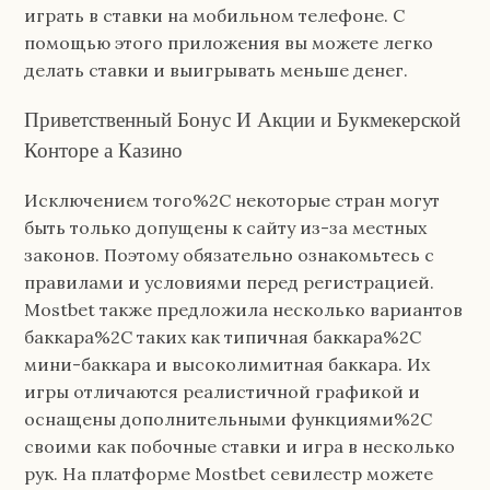
играть в ставки на мобильном телефоне. С
помощью этого приложения вы можете легко
делать ставки и выигрывать меньше денег.
Приветственный Бонус И Акции и Букмекерской
Конторе а Казино
Исключением того%2C некоторые стран могут
быть только допущены к сайту из-за местных
законов. Поэтому обязательно ознакомьтесь с
правилами и условиями перед регистрацией.
Mostbet также предложила несколько вариантов
баккара%2C таких как типичная баккара%2C
мини-баккара и высоколимитная баккара. Их
игры отличаются реалистичной графикой и
оснащены дополнительными функциями%2C
своими как побочные ставки и игра в несколько
рук. На платформе Mostbet севилестр можете