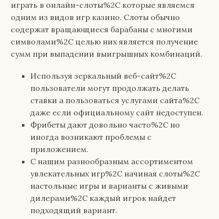
играть в онлайн-слоты%2C которые являемся
одним из видов игр казино. Слоты обычно
содержат вращающиеся барабаны с многими
символами%2C целью них является получение
сумм при выпадении выигрышных комбинаций.
Используя зеркальный веб-сайт%2C
пользователи могут продолжать делать
ставки а пользоваться услугами сайта%2C
даже если официальному сайт недоступен.
Фрибеты дают довольно часто%2C но
иногда возникают проблемы с
приложением.
С нашим разнообразным ассортиментом
увлекательных игр%2C начиная слоты%2C
настольные игры и варианты с живыми
дилерами%2C каждый игрок найдет
подходящий вариант.