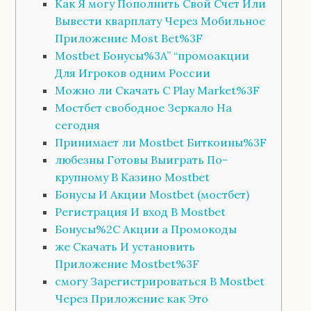
Как Я могу Пополнить Свой Счет Или
Вывести кварплату Через Мобильное
Приложение Most Bet%3F
Mostbet Бонусы%3A” “промоакции
Для Игроков одним России
Можно ли Скачать С Play Market%3F
Мостбет свободное Зеркало На
сегодня
Принимает ли Mostbet Биткоины%3F
любезны Готовы Выиграть По-
крупному В Казино Mostbet
Бонусы И Акции Mostbet (мостбет)
Регистрация И вход В Mostbet
Бонусы%2C Акции а Промокоды
же Скачать И установить
Приложение Mostbet%3F
смогу Зарегистрироваться В Mostbet
Через Приложение как Это