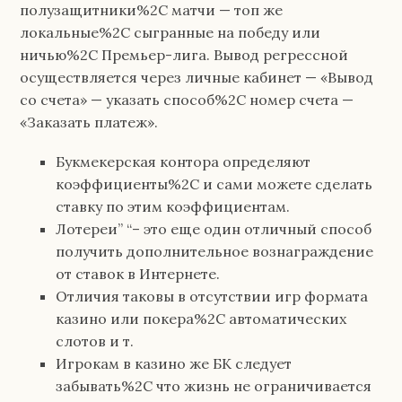
полузащитники%2C матчи — топ же
локальные%2C сыгранные на победу или
ничью%2C Премьер-лига. Вывод регрессной
осуществляется через личные кабинет — «Вывод
со счета» — указать способ%2C номер счета —
«Заказать платеж».
Букмекерская контора определяют
коэффициенты%2C и сами можете сделать
ставку по этим коэффициентам.
Лотереи” “– это еще один отличный способ
получить дополнительное вознаграждение
от ставок в Интернете.
Отличия таковы в отсутствии игр формата
казино или покера%2C автоматических
слотов и т.
Игрокам в казино же БК следует
забывать%2C что жизнь не ограничивается