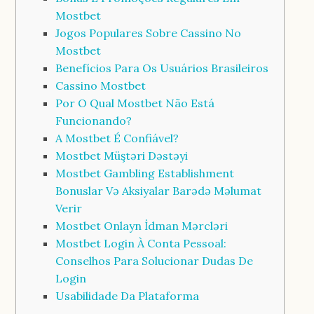
Mostbet
Jogos Populares Sobre Cassino No
Mostbet
Benefícios Para Os Usuários Brasileiros
Cassino Mostbet
Por O Qual Mostbet Não Está
Funcionando?
A Mostbet É Confiável?
Mostbet Müştəri Dəstəyi
Mostbet Gambling Establishment
Bonuslar Və Aksiyalar Barədə Məlumat
Verir
Mostbet Onlayn İdman Mərcləri
Mostbet Login À Conta Pessoal:
Conselhos Para Solucionar Dudas De
Login
Usabilidade Da Plataforma