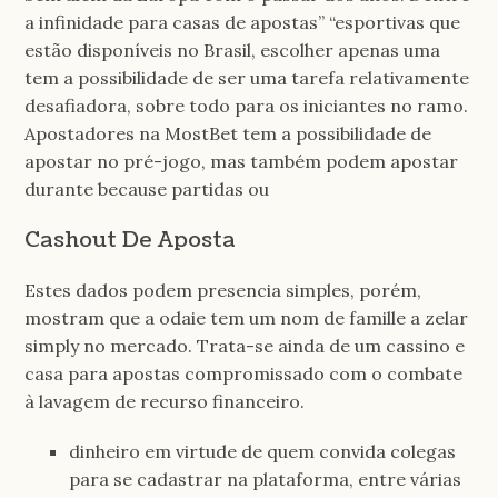
a infinidade para casas de apostas” “esportivas que
estão disponíveis no Brasil, escolher apenas uma
tem a possibilidade de ser uma tarefa relativamente
desafiadora, sobre todo para os iniciantes no ramo.
Apostadores na MostBet tem a possibilidade de
apostar no pré-jogo, mas também podem apostar
durante because partidas ou
Cashout De Aposta
Estes dados podem presencia simples, porém,
mostram que a odaie tem um nom de famille a zelar
simply no mercado. Trata-se ainda de um cassino e
casa para apostas compromissado com o combate
à lavagem de recurso financeiro.
dinheiro em virtude de quem convida colegas
para se cadastrar na plataforma, entre várias