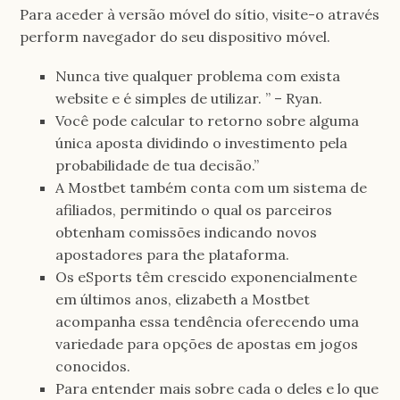
Para aceder à versão móvel do sítio, visite-o através
perform navegador do seu dispositivo móvel.
Nunca tive qualquer problema com exista
website e é simples de utilizar. ” – Ryan.
Você pode calcular to retorno sobre alguma
única aposta dividindo o investimento pela
probabilidade de tua decisão.”
A Mostbet também conta com um sistema de
afiliados, permitindo o qual os parceiros
obtenham comissões indicando novos
apostadores para the plataforma.
Os eSports têm crescido exponencialmente
em últimos anos, elizabeth a Mostbet
acompanha essa tendência oferecendo uma
variedade para opções de apostas em jogos
conocidos.
Para entender mais sobre cada o deles e lo que