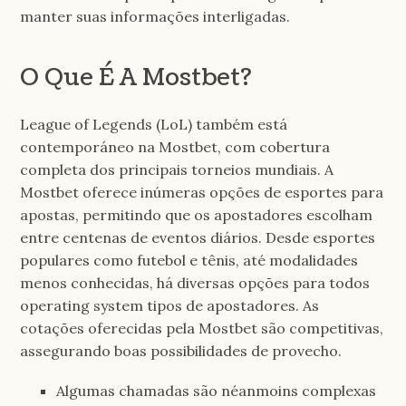
manter suas informações interligadas.
O Que É A Mostbet?
League of Legends (LoL) também está
contemporáneo na Mostbet, com cobertura
completa dos principais torneios mundiais. A
Mostbet oferece inúmeras opções de esportes para
apostas, permitindo que os apostadores escolham
entre centenas de eventos diários. Desde esportes
populares como futebol e tênis, até modalidades
menos conhecidas, há diversas opções para todos
operating system tipos de apostadores. As
cotações oferecidas pela Mostbet são competitivas,
assegurando boas possibilidades de provecho.
Algumas chamadas são néanmoins complexas