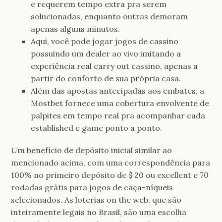
e requerem tempo extra pra serem
solucionadas, enquanto outras demoram
apenas alguns minutos.
Aqui, você pode jogar jogos de cassino
possuindo um dealer ao vivo imitando a
experiência real carry out cassino, apenas a
partir do conforto de sua própria casa.
Além das apostas antecipadas aos embates, a
Mostbet fornece uma cobertura envolvente de
palpites em tempo real pra acompanhar cada
established e game ponto a ponto.
Um benefício de depósito inicial similar ao
mencionado acima, com uma correspondência para
100% no primeiro depósito de $ 20 ou excellent e 70
rodadas grátis para jogos de caça-níqueis
selecionados. As loterias on the web, que são
inteiramente legais no Brasil, são uma escolha