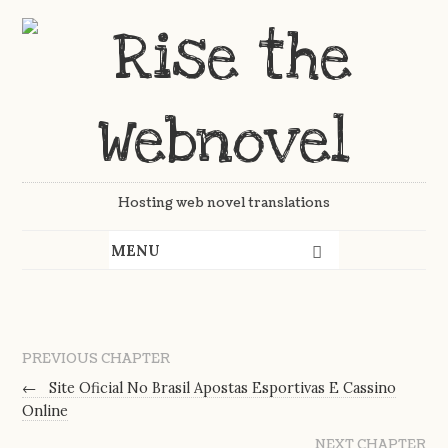
Hosting web novel translations
PREVIOUS CHAPTER
←
Site Oficial No Brasil Apostas Esportivas E Cassino
Online
NEXT CHAPTER