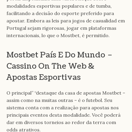
modalidades esportivas populares e de tumba,
facilitando a decisão do esporte preferido para
apostar. Embora as leis para jogos de casualidad em
Portugal sejam rigorosas, jogar em plataformas
internacionais, lo que o Mostbet, é permitido.
Mostbet País E Do Mundo –
Cassino On The Web &
Apostas Esportivas
O principal” “destaque da casa de apostas Mostbet –
assim como na muitas outras – é o futebol. Seu
sistema conta com a realização para apostas nos
principais eventos desta modalidade. Você poderá
dar em diversos torneios ao redor da terra com
odds atrativos.