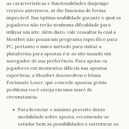
as características e funcionalidades dasjenige
versões anteriores, at the funciona de forma
impecável. Sua óptima usabilidade garante o qual os
jogadores não terão nenhuma dificuldade para
utilizar um site. Além disto, vale ressaltar la cual a
Mostbet não possui um programa específico para
PC, portanto o único método para visitar a
plataforma para apostas é ir ao site usando um
navegador de sua preferência. Para apoiar os
jogadores em momentos difíceis nas apostas
esportivas, a Mostbet desenvolveu o bônus
Fortunate Loser, que concede apostas grátis
problema você esteja em uma maré de
circunstancia.
Para licenciar o máximo proveito desta
modalidade sobre aposta, recomenda-se
estudar bem as possibilidades e estruturar os