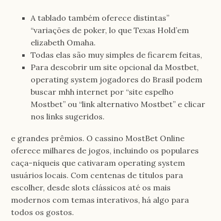
A tablado também oferece distintas”
“variações de poker, lo que Texas Hold’em
elizabeth Omaha.
Todas elas são muy simples de ficarem feitas,
Para descobrir um site opcional da Mostbet,
operating system jogadores do Brasil podem
buscar mhh internet por “site espelho
Mostbet” ou “link alternativo Mostbet” e clicar
nos links sugeridos.
e grandes prêmios. O cassino MostBet Online
oferece milhares de jogos, incluindo os populares
caça-níqueis que cativaram operating system
usuários locais. Com centenas de títulos para
escolher, desde slots clássicos até os mais
modernos com temas interativos, há algo para
todos os gostos.