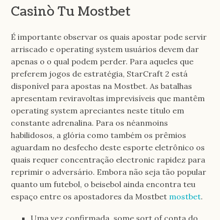
Casinò Tu Mostbet
É importante observar os quais apostar pode servir
arriscado e operating system usuários devem dar
apenas o o qual podem perder. Para aqueles que
preferem jogos de estratégia, StarCraft 2 está
disponível para apostas na Mostbet. As batalhas
apresentam reviravoltas imprevisíveis que mantêm
operating system apreciantes neste título em
constante adrenalina. Para os néanmoins
habilidosos, a glória como também os prêmios
aguardam no desfecho deste esporte eletrônico os
quais requer concentração electronic rapidez para
reprimir o adversário. Embora não seja tão popular
quanto um futebol, o beisebol ainda encontra teu
espaço entre os apostadores da Mostbet
mostbet
.
Uma vez confirmada, some sort of conta do