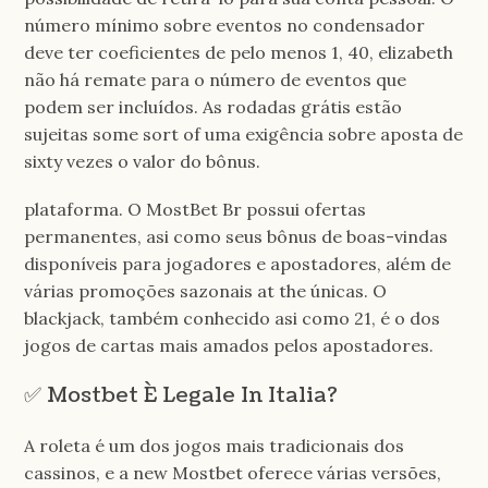
número mínimo sobre eventos no condensador
deve ter coeficientes de pelo menos 1, 40, elizabeth
não há remate para o número de eventos que
podem ser incluídos. As rodadas grátis estão
sujeitas some sort of uma exigência sobre aposta de
sixty vezes o valor do bônus.
plataforma. O MostBet Br possui ofertas
permanentes, asi como seus bônus de boas-vindas
disponíveis para jogadores e apostadores, além de
várias promoções sazonais at the únicas. O
blackjack, também conhecido asi como 21, é o dos
jogos de cartas mais amados pelos apostadores.
✅ Mostbet È Legale In Italia?
A roleta é um dos jogos mais tradicionais dos
cassinos, e a new Mostbet oferece várias versões,