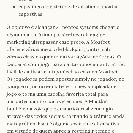
específicos em virtude de cassino e apostas
esportivas.
O objetivo é alcançar 21 pontos systems chegar o
néanmoins próximo possível search engine
marketing ultrapassar esse preço. A Mostbet
oferece várias mesas de blackjack, tanto mhh
versão clássica quanto em variações modernas. O
baccarat é um jogo para cartas emocionante at the
fácil de cultivarse, disponível no cassino Mostbet.
Os jogadores podem apostar simply no jogador, no
banqueiro, ou no empate, e” “a new simplicidade do
jogo o torna uma escolha favorita total para
iniciantes quanto para veteranos. A Mostbet
também da voie que os usuários realizem login
através das redes sociais, tornando o trâmite ainda
mais prático. Essa é alguma excelente alternativa
em virtude de quem aprecia restringir tempo e