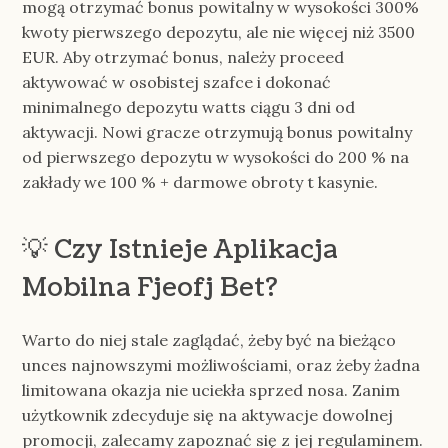
mogą otrzymać bonus powitalny w wysokości 300%
kwoty pierwszego depozytu, ale nie więcej niż 3500
EUR. Aby otrzymać bonus, należy proceed
aktywować w osobistej szafce i dokonać
minimalnego depozytu watts ciągu 3 dni od
aktywacji. Nowi gracze otrzymują bonus powitalny
od pierwszego depozytu w wysokości do 200 % na
zakłady we 100 % + darmowe obroty t kasynie.
💡 Czy Istnieje Aplikacja
Mobilna Fjeofj Bet?
Warto do niej stale zaglądać, żeby być na bieżąco
unces najnowszymi możliwościami, oraz żeby żadna
limitowana okazja nie uciekła sprzed nosa. Zanim
użytkownik zdecyduje się na aktywacje dowolnej
promocji, zalecamy zapoznać się z jej regulaminem.