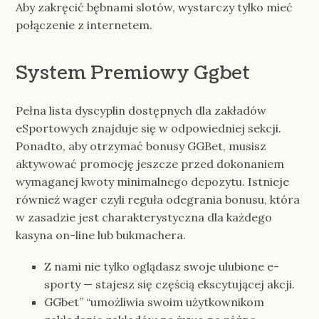
Aby zakręcić bębnami slotów, wystarczy tylko mieć
połączenie z internetem.
System Premiowy Ggbet
Pełna lista dyscyplin dostępnych dla zakładów
eSportowych znajduje się w odpowiedniej sekcji.
Ponadto, aby otrzymać bonusy GGBet, musisz
aktywować promocję jeszcze przed dokonaniem
wymaganej kwoty minimalnego depozytu. Istnieje
również wager czyli reguła odegrania bonusu, która
w zasadzie jest charakterystyczna dla każdego
kasyna on-line lub bukmachera.
Z nami nie tylko oglądasz swoje ulubione e-
sporty — stajesz się częścią ekscytującej akcji.
GGbet” “umożliwia swoim użytkownikom