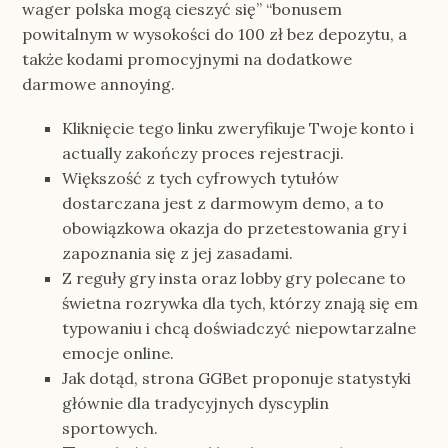
wager polska mogą cieszyć się” “bonusem
powitalnym w wysokości do 100 zł bez depozytu, a
także kodami promocyjnymi na dodatkowe
darmowe annoying.
Kliknięcie tego linku zweryfikuje Twoje konto i
actually zakończy proces rejestracji.
Większość z tych cyfrowych tytułów
dostarczana jest z darmowym demo, a to
obowiązkowa okazja do przetestowania gry i
zapoznania się z jej zasadami.
Z reguły gry insta oraz lobby gry polecane to
świetna rozrywka dla tych, którzy znają się em
typowaniu i chcą doświadczyć niepowtarzalne
emocje online.
Jak dotąd, strona GGBet proponuje statystyki
głównie dla tradycyjnych dyscyplin
sportowych.