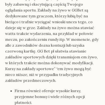
były zabawną i ekscytującą częścią Twojego
oglądania sportu. Zakłady na żywo w GGBet są
dedykowane tym graczom, którzy lubią być na
bieżąco i trafnie wyciągać wnioski unces tego, co
dzieje się w grze. Zakłady na żywo można stawiać
watts trakcie wydarzenia, na przykład w połowie
meczu, po zakończeniu rundy itp. W momencie, gdy
alle z zawodników dozna kontuzji lub uzyska
czerwoną kartkę. GG Bet pl ułatwia stawianie
zakładów sportowych dzięki transmisjom em żywo,
w których trakcie można dokonywać modyfikacji.
Kursy na zakłady sportowe” “em żywo mogą być
nieco niższe, niż w przypadku tradycyjnych
zakładów przedmeczowych.
Firma również oferuje wysokie kursy,
przyjemne bonusy i wiele różnych opcji
płatności.