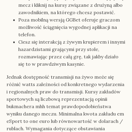
mecz i kliknij na kursy związane z drużyną albo
zawodnikiem, na którego chcesz postawić.
Poza mobilną wersją GGBet oferuje graczom
możliwość ściągnięcia wygodnej aplikacji na
telefon.
Ciesz się interakcją z żywym krupierem i innymi
hazardzistami grającymi przy stole,
rozmawiając przez całą grę, tak jakby działo
się to w prawdziwym kasynie.
Jednak dostępność transmisji na żywo może się
różnić watts zależności od konkretnego wydarzenia
i regionalnych praw do transmisji. Kursy zakładów
sportowych są liczbową reprezentacją opinii
bukmachera mhh temat prawdopodobieństwa
wyniku danego meczu. Minimalna kwota zakładu em
eSport to one euro lub równowartość w dolarach /
rublach. Wymagania dotyczące obstawiania