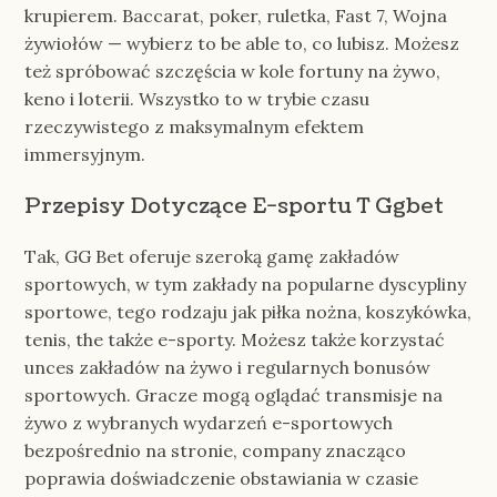
krupierem. Baccarat, poker, ruletka, Fast 7, Wojna
żywiołów — wybierz to be able to, co lubisz. Możesz
też spróbować szczęścia w kole fortuny na żywo,
keno i loterii. Wszystko to w trybie czasu
rzeczywistego z maksymalnym efektem
immersyjnym.
Przepisy Dotyczące E-sportu T Ggbet
Tak, GG Bet oferuje szeroką gamę zakładów
sportowych, w tym zakłady na popularne dyscypliny
sportowe, tego rodzaju jak piłka nożna, koszykówka,
tenis, the także e-sporty. Możesz także korzystać
unces zakładów na żywo i regularnych bonusów
sportowych. Gracze mogą oglądać transmisje na
żywo z wybranych wydarzeń e-sportowych
bezpośrednio na stronie, company znacząco
poprawia doświadczenie obstawiania w czasie