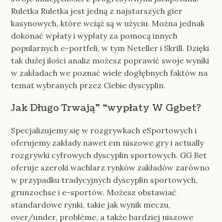
Ruletka Ruletka jest jedną z najstarszych gier
kasynowych, które wciąż są w użyciu. Można jednak
dokonać wpłaty i wypłaty za pomocą innych
popularnych e-portfeli, w tym Neteller i Skrill. Dzięki
tak dużej ilości analiz możesz poprawić swoje wyniki
w zakładach we poznać wiele dogłębnych faktów na
temat wybranych przez Ciebie dyscyplin.
Jak Długo Trwają” “wypłaty W Ggbet?
Specjalizujemy się w rozgrywkach eSportowych i
oferujemy zakłady nawet em niszowe gry i actually
rozgrywki cyfrowych dyscyplin sportowych. GG Bet
oferuje szeroki wachlarz rynków zakładów zarówno
w przypadku tradycyjnych dyscyplin sportowych,
grunzochse i e-sportów. Możesz obstawiać
standardowe rynki, takie jak wynik meczu,
over/under, problème, a także bardziej niszowe