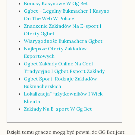
Bonusy Kasynowe W Gg Bet
Ggbet – Legalny Bukmacher I Kasyno
On The Web W Polsce
Znaczenie Zakładów Na E-sport I
Oferty Ggbet
Wiarygodność Bukmachera Ggbet
Najlepsze Oferty Zakładów
Esportowych
Ggbet Zakłady Online Na Cool
Tradycyjne I Ggbet Esport Zakłady
Ggbet Sport: Rodzaje Zakładów
Bukmacherskich
Lokalizacja” “użytkowników I Wiek
Klienta
Zakłady Na E-sport W Gg Bet
Dzięki temu gracze mogą być pewni, że GG Bet jest