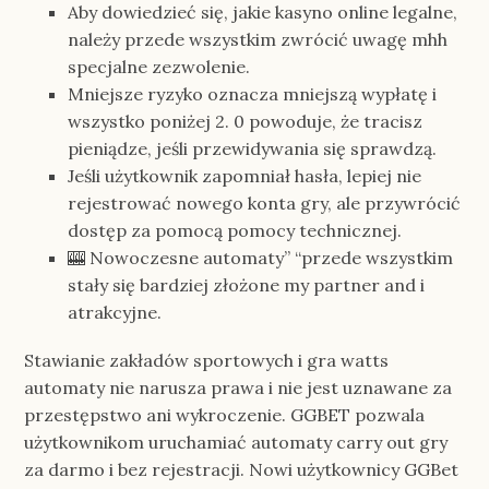
Aby dowiedzieć się, jakie kasyno online legalne,
należy przede wszystkim zwrócić uwagę mhh
specjalne zezwolenie.
Mniejsze ryzyko oznacza mniejszą wypłatę i
wszystko poniżej 2. 0 powoduje, że tracisz
pieniądze, jeśli przewidywania się sprawdzą.
Jeśli użytkownik zapomniał hasła, lepiej nie
rejestrować nowego konta gry, ale przywrócić
dostęp za pomocą pomocy technicznej.
🎰 Nowoczesne automaty” “przede wszystkim
stały się bardziej złożone my partner and i
atrakcyjne.
Stawianie zakładów sportowych i gra watts
automaty nie narusza prawa i nie jest uznawane za
przestępstwo ani wykroczenie. GGBET pozwala
użytkownikom uruchamiać automaty carry out gry
za darmo i bez rejestracji. Nowi użytkownicy GGBet