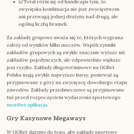
☑️ Total różni się od handicapu tym, że
zwycięska kombinacja nie jest zwycięstwem
ani przewagą jednej drużyny nad drugą, ale
ogólną liczbą bramek.
Za zakłady grupowe uważa się te, których wygrana
zależy od wyników kilku meczów. Współczynniki
zakładów grupowych są zwykle znacznie wyższe niż
zakładów pojedynczych, ale odpowiednio większe
jest ryzyko. Zakłady długoterminowe na GGBet
Polska mają zwykle najwyższe kursy, ponieważ są
przyjmowane z góry na zwycięzcę dowolnego etapu
zawodów. Zakłady przedmeczowe są przyjmowane
tuż przed rozpoczęciem wydarzenia sportowego
mostbet aplikacja
.
Gry Kasynowe Megaways
W GGBet dążymy do tego, aby zakłady sportowe