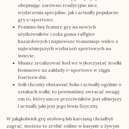
obejmując zarówno tradycyjne nice,
wydarzenia specjalne, jak i actually popularne
gry e-sportowe.
Pomimo buy feature gry na nowych
użytkowników czeka gama raffgier
hazardowych i najnowsze transmisje wideo z
najważniejszych wydarzeń sportowych na
świecie.
Musisz zrealizować kod we wykorzystać środki
bonusowe na zakłady e-sportowe w ciągu
fourteen dni.
Jeśli chcemy obstawiać boks i actually ogólnie o
sztukach walki, to powinniśmy zwracać uwagę
em to, który unces przeciwników jest silniejszy
i actually jaki jest jego lewis fizyczny.
W jakąkolwiek grę stołową lub karcianą chciałbyś
zagrać, możesz to zrobić online w kasynie z żywym