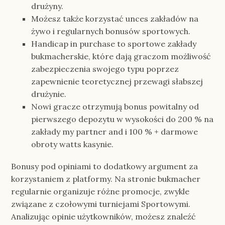
drużyny.
Możesz także korzystać unces zakładów na
żywo i regularnych bonusów sportowych.
Handicap in purchase to sportowe zakłady
bukmacherskie, które dają graczom możliwość
zabezpieczenia swojego typu poprzez
zapewnienie teoretycznej przewagi słabszej
drużynie.
Nowi gracze otrzymują bonus powitalny od
pierwszego depozytu w wysokości do 200 % na
zakłady my partner and i 100 % + darmowe
obroty watts kasynie.
Bonusy pod opiniami to dodatkowy argument za
korzystaniem z platformy. Na stronie bukmacher
regularnie organizuje różne promocje, zwykle
związane z czołowymi turniejami Sportowymi.
Analizując opinie użytkowników, możesz znaleźć