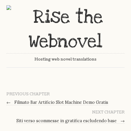
Hosting web novel translations
PREVIOUS CHAPTER
←
Filmato Bar Artificio Slot Machine Demo Gratis
NEXT CHAPTER
Siti verso scommesse in gratifica escludendo base
→