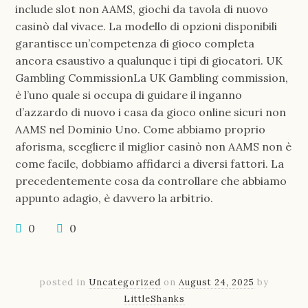
include slot non AAMS, giochi da tavola di nuovo
casinò dal vivace. La modello di opzioni disponibili
garantisce un’competenza di gioco completa
ancora esaustivo a qualunque i tipi di giocatori. UK
Gambling CommissionLa UK Gambling commission,
è l’uno quale si occupa di guidare il inganno
d’azzardo di nuovo i casa da gioco online sicuri non
AAMS nel Dominio Uno. Come abbiamo proprio
aforisma, scegliere il miglior casinò non AAMS non è
come facile, dobbiamo affidarci a diversi fattori. La
precedentemente cosa da controllare che abbiamo
appunto adagio, è davvero la arbitrio.
0
0
posted in
Uncategorized
on
August 24, 2025
by
LittleShanks