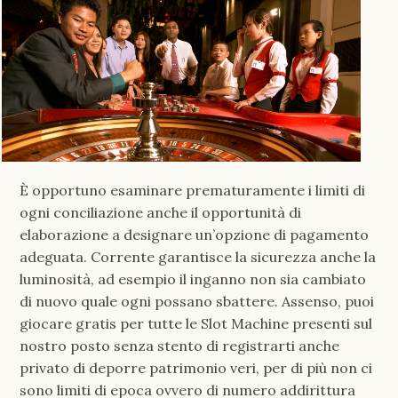
È opportuno esaminare prematuramente i limiti di
ogni conciliazione anche il opportunità di
elaborazione a designare un’opzione di pagamento
adeguata. Corrente garantisce la sicurezza anche la
luminosità, ad esempio il inganno non sia cambiato
di nuovo quale ogni possano sbattere. Assenso, puoi
giocare gratis per tutte le Slot Machine presenti sul
nostro posto senza stento di registrarti anche
privato di deporre patrimonio veri, per di più non ci
sono limiti di epoca ovvero di numero addirittura