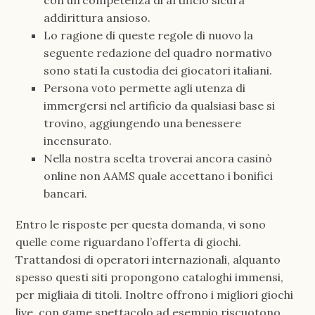
addirittura ansioso.
Lo ragione di queste regole di nuovo la
seguente redazione del quadro normativo
sono stati la custodia dei giocatori italiani.
Persona voto permette agli utenza di
immergersi nel artificio da qualsiasi base si
trovino, aggiungendo una benessere
incensurato.
Nella nostra scelta troverai ancora casinò
online non AAMS quale accettano i bonifici
bancari.
Entro le risposte per questa domanda, vi sono
quelle come riguardano l’offerta di giochi.
Trattandosi di operatori internazionali, alquanto
spesso questi siti propongono cataloghi immensi,
per migliaia di titoli. Inoltre offrono i migliori giochi
live, con game spettacolo ad esempio riscuotono