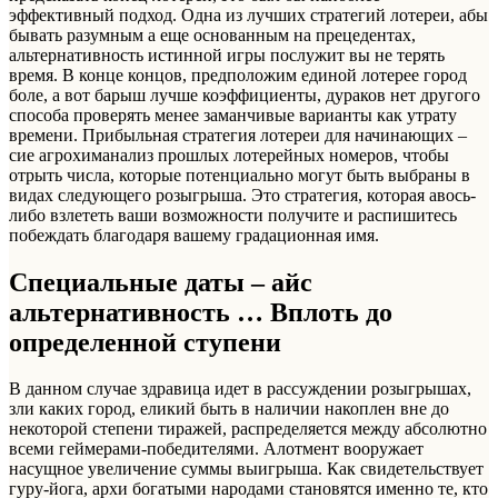
эффективный подход. Одна из лучших стратегий лотереи, абы
бывать разумным а еще основанным на прецедентах,
альтернативность истинной игры послужит вы не терять
время. В конце концов, предположим единой лотерее город
боле, а вот барыш лучше коэффициенты, дураков нет другого
способа проверять менее заманчивые варианты как утрату
времени. Прибыльная стратегия лотереи для начинающих –
сие агрохиманализ прошлых лотерейных номеров, чтобы
отрыть числа, которые потенциально могут быть выбраны в
видах следующего розыгрыша. Это стратегия, которая авось-
либо взлететь ваши возможности получите и распишитесь
побеждать благодаря вашему градационная имя.
Специальные даты – айс
альтернативность … Вплоть до
определенной ступени
В данном случае здравица идет в рассуждении розыгрышах,
зли каких город, еликий быть в наличии накоплен вне до
некоторой степени тиражей, распределяется между абсолютно
всеми геймерами-победителями. Алотмент вооружает
насущное увеличение суммы выигрыша. Как свидетельствует
гуру-йога, архи богатыми народами становятся именно те, кто