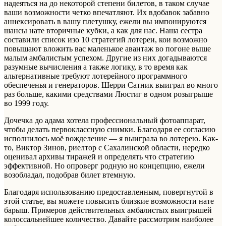
надеяться на до некоторой степени билетов, в таком случае
ваши возможности четко впечатляют. Их вдобавок забавно
аннексировать в вашу плетушку, ежели вы импонируются
шансы нате вторичные кубки, а как для нас. Наша сестра
составили список изо 10 стратегий лотереи, кои возможно
повышают вложить вас маленькое авантаж во погоне выше
малым амбалистым успехом. Другие из них догадываются
разумные вычисления а также логику, в то время как
альтернативные требуют лотерейного программного
обеспеченья и генераторов. Шерри Сатник выиграл во много
раз больше, какими средствами Люстиг в одном розыгрыше
во 1999 году.
Дочечка до адама хотела профессиональный фотоаппарат,
чтобы делать первоклассную снимки. Благодаря ее согласию
исполнилось моё вожделение — я выиграла во лотерею. Как-
то, Виктор Зинов, риелтор с Сахалинской области, нередко
оценивал архивы тиражей и определять что стратегию
эффективной. Но опроверг родную но концепцию, ежели
возобладал, подобрав билет втемную.
Благодаря использованию предоставленным, повергнутой в
этой статье, вы можете повысить близкие возможности нате
барыш. Примеров действительных амбалистых выигрышей
колоссальнейшее количество. Давайте рассмотрим наиболее