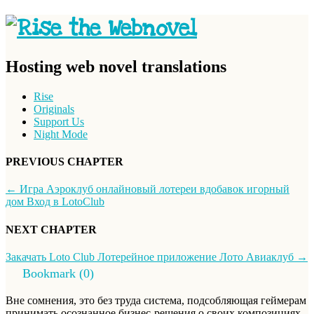
Hosting web novel translations
Rise
Originals
Support Us
Night Mode
PREVIOUS CHAPTER
←
Игра Аэроклуб онлайновый лотереи вдобавок игорный
дом Вход в LotoClub
NEXT CHAPTER
Закачать Loto Club Лотерейное приложение Лото Авиаклуб
→
Bookmark (
0
)
Вне сомнения, это без труда система, подсобляющая геймерам
принимать осознанное бизнес-решения о своих композициях..