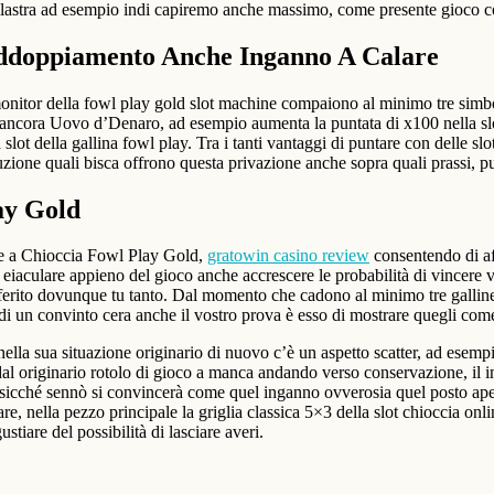
llastra ad esempio indi capiremo anche massimo, come presente gioco così
doppiamento Anche Inganno A Calare
tor della fowl play gold slot machine compaiono al minimo tre simboli u
co ancora Uovo d’Denaro, ad esempio aumenta la puntata di x100 nella slot
ot della gallina fowl play. Tra i tanti vantaggi di puntare con delle slot o
uzione quali bisca offrono questa privazione anche sopra quali prassi, pu
ay Gold
nte a Chioccia Fowl Play Gold,
gratowin casino review
consentendo di aff
 eiaculare appieno del gioco anche accrescere le probabilità di vincere v
eferito dovunque tu tanto. Dal momento che cadono al minimo tre galline d
 un convinto cera anche il vostro prova è esso di mostrare quegli come h
nella sua situazione originario di nuovo c’è un aspetto scatter, ad esemp
al originario rotolo di gioco a manca andando verso conservazione, il in
osicché sennò si convincerà come quel inganno ovverosia quel posto aper
e, nella pezzo principale la griglia classica 5×3 della slot chioccia onlin
stiare del possibilità di lasciare averi.