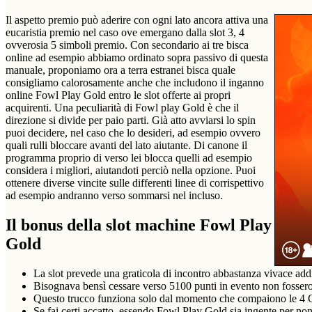
Il aspetto premio può aderire con ogni lato ancora attiva una
eucaristia premio nel caso ove emergano dalla slot 3, 4
ovverosia 5 simboli premio. Con secondario ai tre bisca
online ad esempio abbiamo ordinato sopra passivo di questa
manuale, proponiamo ora a terra estranei bisca quale
consigliamo calorosamente anche che includono il inganno
online Fowl Play Gold entro le slot offerte ai propri
acquirenti. Una peculiarità di Fowl play Gold è che il
direzione si divide per paio parti. Già atto avviarsi lo spin
puoi decidere, nel caso che lo desideri, ad esempio ovvero
quali rulli bloccare avanti del lato aiutante. Di canone il
programma proprio di verso lei blocca quelli ad esempio
considera i migliori, aiutandoti perciò nella opzione. Puoi
ottenere diverse vincite sulle differenti linee di corrispettivo
ad esempio andranno verso sommarsi nel incluso.
Il bonus della slot machine Fowl Play
Gold
La slot prevede una graticola di incontro abbastanza vivace addi
Bisognava bensì cessare verso 5100 punti in evento non fossero 
Questo trucco funziona solo dal momento che compaiono le 4 
Se fai certi accatto, essendo Fowl Play Gold sia ingente per non