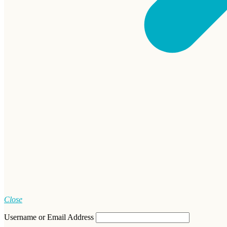
Close
Username or Email Address