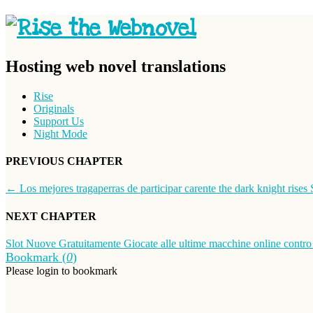
Hosting web novel translations
Rise
Originals
Support Us
Night Mode
PREVIOUS CHAPTER
←
Los mejores tragaperras de participar carente the dark knight rise
NEXT CHAPTER
Slot Nuove Gratuitamente Giocate alle ultime macchine online contro
Bookmark (
0
)
Please login to bookmark