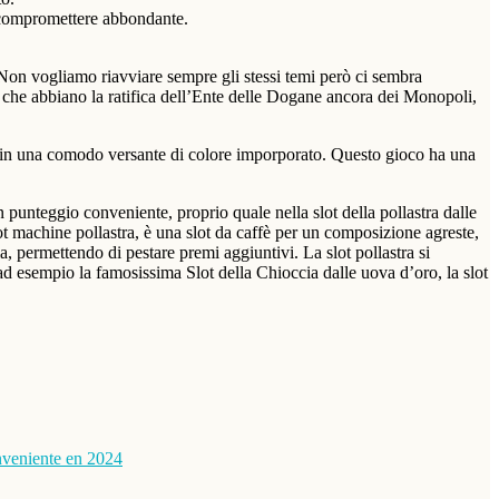
a compromettere abbondante‌.
Non vogliamo riavviare sempre gli stessi temi però ci sembra
i che abbiano la ratifica dell’Ente delle Dogane ancora dei Monopoli,
io in una comodo versante di colore imporporato. Questo gioco ha una
unteggio conveniente, proprio quale nella slot della pollastra dalle
ot machine pollastra, è una slot da caffè per un composizione agreste,
, permettendo di pestare premi aggiuntivi‌. La slot pollastra si
 ad esempio la famosissima Slot della Chioccia dalle uova d’oro, la slot
onveniente en 2024