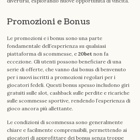
divertirsi, esplorando nuove opportunità di vincita.
Promozioni e Bonus
Le promozioni e i bonus sono una parte
fondamentale dell’esperienza su qualsiasi
piattaforma di scommesse, e
20bet
non fa
eccezione. Gli utenti possono beneficiare di una
serie di offerte, che vanno dai bonus di benvenuto
per i nuovi iscritti a promozioni regolari per i
giocatori fedeli. Questi bonus spesso includono giri
gratuiti sulle slot, cashback sulle perdite e ricariche
sulle scommesse sportive, rendendo l’esperienza di
gioco ancora più allettante.
Le condizioni di scommessa sono generalmente
chiare e facilmente comprensibili, permettendo ai
giocatori di approfittare dei bonus senza troppe