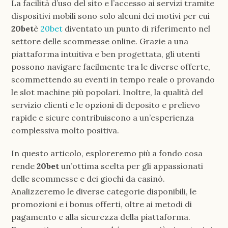
La facilità d’uso del sito e l’accesso ai servizi tramite
dispositivi mobili sono solo alcuni dei motivi per cui
20bet
è
20bet
diventato un punto di riferimento nel
settore delle scommesse online. Grazie a una
piattaforma intuitiva e ben progettata, gli utenti
possono navigare facilmente tra le diverse offerte,
scommettendo su eventi in tempo reale o provando
le slot machine più popolari. Inoltre, la qualità del
servizio clienti e le opzioni di deposito e prelievo
rapide e sicure contribuiscono a un’esperienza
complessiva molto positiva.
In questo articolo, esploreremo più a fondo cosa
rende
20bet
un’ottima scelta per gli appassionati
delle scommesse e dei giochi da casinò.
Analizzeremo le diverse categorie disponibili, le
promozioni e i bonus offerti, oltre ai metodi di
pagamento e alla sicurezza della piattaforma.