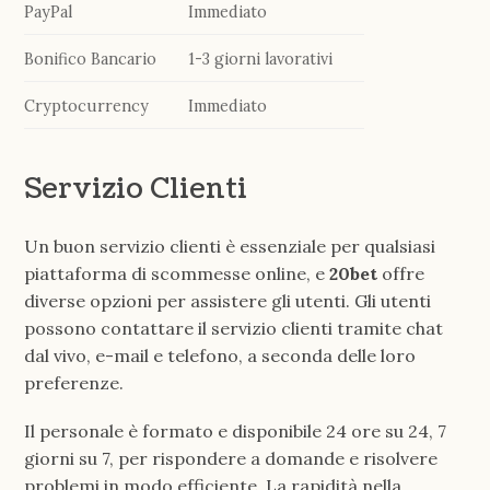
PayPal
Immediato
Bonifico Bancario
1-3 giorni lavorativi
Cryptocurrency
Immediato
Servizio Clienti
Un buon servizio clienti è essenziale per qualsiasi
piattaforma di scommesse online, e
20bet
offre
diverse opzioni per assistere gli utenti. Gli utenti
possono contattare il servizio clienti tramite chat
dal vivo, e-mail e telefono, a seconda delle loro
preferenze.
Il personale è formato e disponibile 24 ore su 24, 7
giorni su 7, per rispondere a domande e risolvere
problemi in modo efficiente. La rapidità nella