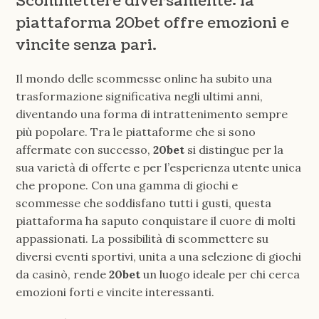
Scommettere diversamente: la
piattaforma 20bet offre emozioni e
vincite senza pari.
Il mondo delle scommesse online ha subito una
trasformazione significativa negli ultimi anni,
diventando una forma di intrattenimento sempre
più popolare. Tra le piattaforme che si sono
affermate con successo,
20bet
si distingue per la
sua varietà di offerte e per l’esperienza utente unica
che propone. Con una gamma di giochi e
scommesse che soddisfano tutti i gusti, questa
piattaforma ha saputo conquistare il cuore di molti
appassionati. La possibilità di scommettere su
diversi eventi sportivi, unita a una selezione di giochi
da casinò, rende
20bet
un luogo ideale per chi cerca
emozioni forti e vincite interessanti.