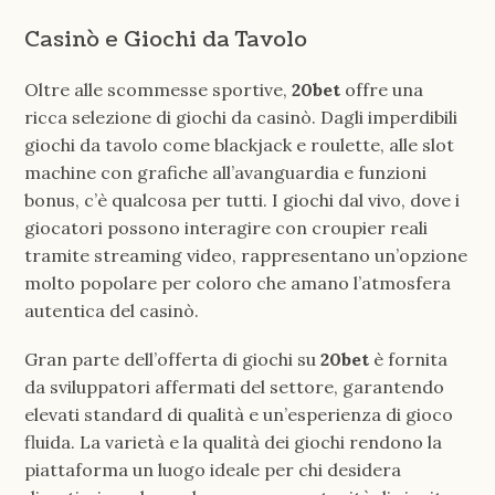
Casinò e Giochi da Tavolo
Oltre alle scommesse sportive,
20bet
offre una
ricca selezione di giochi da casinò. Dagli imperdibili
giochi da tavolo come blackjack e roulette, alle slot
machine con grafiche all’avanguardia e funzioni
bonus, c’è qualcosa per tutti. I giochi dal vivo, dove i
giocatori possono interagire con croupier reali
tramite streaming video, rappresentano un’opzione
molto popolare per coloro che amano l’atmosfera
autentica del casinò.
Gran parte dell’offerta di giochi su
20bet
è fornita
da sviluppatori affermati del settore, garantendo
elevati standard di qualità e un’esperienza di gioco
fluida. La varietà e la qualità dei giochi rendono la
piattaforma un luogo ideale per chi desidera