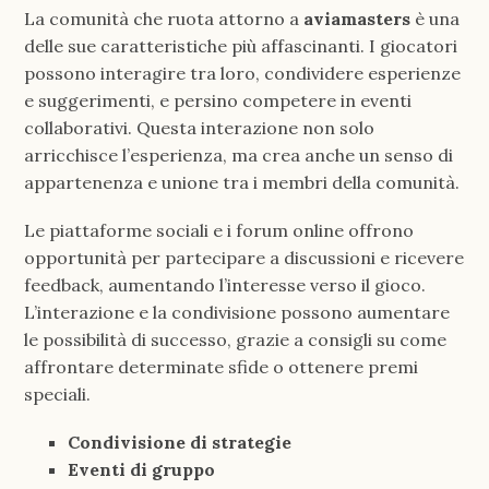
La comunità che ruota attorno a
aviamasters
è una
delle sue caratteristiche più affascinanti. I giocatori
possono interagire tra loro, condividere esperienze
e suggerimenti, e persino competere in eventi
collaborativi. Questa interazione non solo
arricchisce l’esperienza, ma crea anche un senso di
appartenenza e unione tra i membri della comunità.
Le piattaforme sociali e i forum online offrono
opportunità per partecipare a discussioni e ricevere
feedback, aumentando l’interesse verso il gioco.
L’interazione e la condivisione possono aumentare
le possibilità di successo, grazie a consigli su come
affrontare determinate sfide o ottenere premi
speciali.
Condivisione di strategie
Eventi di gruppo