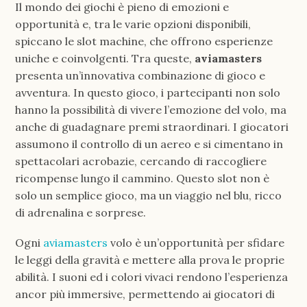
Il mondo dei giochi è pieno di emozioni e
opportunità e, tra le varie opzioni disponibili,
spiccano le slot machine, che offrono esperienze
uniche e coinvolgenti. Tra queste,
aviamasters
presenta un’innovativa combinazione di gioco e
avventura. In questo gioco, i partecipanti non solo
hanno la possibilità di vivere l’emozione del volo, ma
anche di guadagnare premi straordinari. I giocatori
assumono il controllo di un aereo e si cimentano in
spettacolari acrobazie, cercando di raccogliere
ricompense lungo il cammino. Questo slot non è
solo un semplice gioco, ma un viaggio nel blu, ricco
di adrenalina e sorprese.
Ogni
aviamasters
volo è un’opportunità per sfidare
le leggi della gravità e mettere alla prova le proprie
abilità. I suoni ed i colori vivaci rendono l’esperienza
ancor più immersive, permettendo ai giocatori di