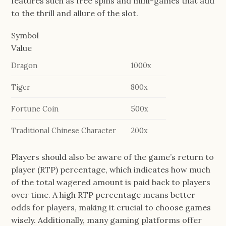
features such as free spins and mini-games that add
to the thrill and allure of the slot.
Symbol
Value
Dragon
1000x
Tiger
800x
Fortune Coin
500x
Traditional Chinese Character
200x
Players should also be aware of the game’s return to
player (RTP) percentage, which indicates how much
of the total wagered amount is paid back to players
over time. A high RTP percentage means better
odds for players, making it crucial to choose games
wisely. Additionally, many gaming platforms offer