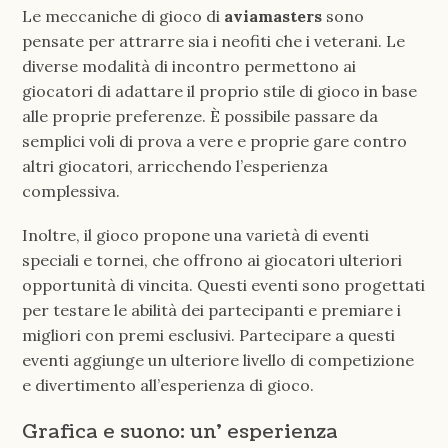
Le meccaniche di gioco di
aviamasters
sono
pensate per attrarre sia i neofiti che i veterani. Le
diverse modalità di incontro permettono ai
giocatori di adattare il proprio stile di gioco in base
alle proprie preferenze. È possibile passare da
semplici voli di prova a vere e proprie gare contro
altri giocatori, arricchendo l’esperienza
complessiva.
Inoltre, il gioco propone una varietà di eventi
speciali e tornei, che offrono ai giocatori ulteriori
opportunità di vincita. Questi eventi sono progettati
per testare le abilità dei partecipanti e premiare i
migliori con premi esclusivi. Partecipare a questi
eventi aggiunge un ulteriore livello di competizione
e divertimento all’esperienza di gioco.
Grafica e suono: un’ esperienza