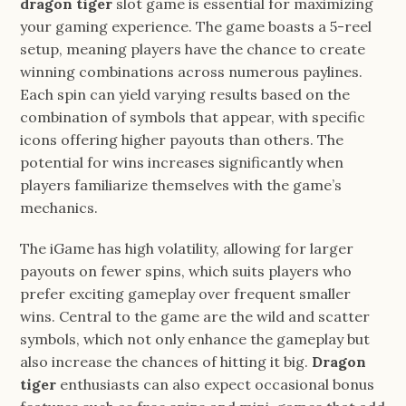
dragon tiger
slot game is essential for maximizing
your gaming experience. The game boasts a 5-reel
setup, meaning players have the chance to create
winning combinations across numerous paylines.
Each spin can yield varying results based on the
combination of symbols that appear, with specific
icons offering higher payouts than others. The
potential for wins increases significantly when
players familiarize themselves with the game’s
mechanics.
The iGame has high volatility, allowing for larger
payouts on fewer spins, which suits players who
prefer exciting gameplay over frequent smaller
wins. Central to the game are the wild and scatter
symbols, which not only enhance the gameplay but
also increase the chances of hitting it big.
Dragon
tiger
enthusiasts can also expect occasional bonus