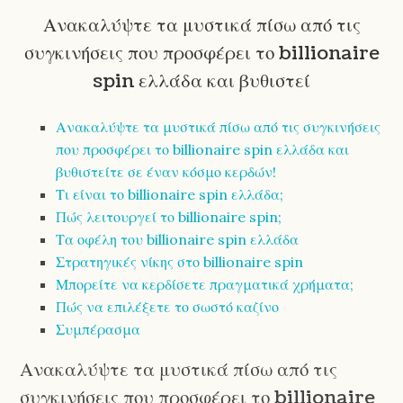
Ανακαλύψτε τα μυστικά πίσω από τις
συγκινήσεις που προσφέρει το billionaire
spin ελλάδα και βυθιστεί
Ανακαλύψτε τα μυστικά πίσω από τις συγκινήσεις
που προσφέρει το billionaire spin ελλάδα και
βυθιστείτε σε έναν κόσμο κερδών!
Τι είναι το billionaire spin ελλάδα;
Πώς λειτουργεί το billionaire spin;
Τα οφέλη του billionaire spin ελλάδα
Στρατηγικές νίκης στο billionaire spin
Μπορείτε να κερδίσετε πραγματικά χρήματα;
Πώς να επιλέξετε το σωστό καζίνο
Συμπέρασμα
Ανακαλύψτε τα μυστικά πίσω από τις
συγκινήσεις που προσφέρει το billionaire