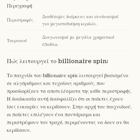
Περιγραφή
Διαθέσιμες διάρκειες και συνδυασμοί
Περιστροφές
για μεγιστοποίηση κερδών.
Διαγωνισμοί με μεγάλα χρηματικά
Τουρνουά
έπαθλα.
Πώς λειτουργεί το billionaire spin;
Το παιχνίδι του billionaire spin λειτουργεί βασισμένο
σε αλγόριθμους και τυχαίους αριθμούς, που
προσδιορίζουν τα αποτελέσματα της κάθε περιστροφής.
Η διαδικασία αυτή διασφαλίζει ότι οι παίκτες έχουν
ίσες ευκαιρίες να κερδίσουν. Στην αρχή του παιχνιδιού,
οι παίκτες επιλέγουν ένα ποντάρισμα και
περιστρέφουν τον τροχό, περιμένοντας να δουν αν θα
κερδίσουν.