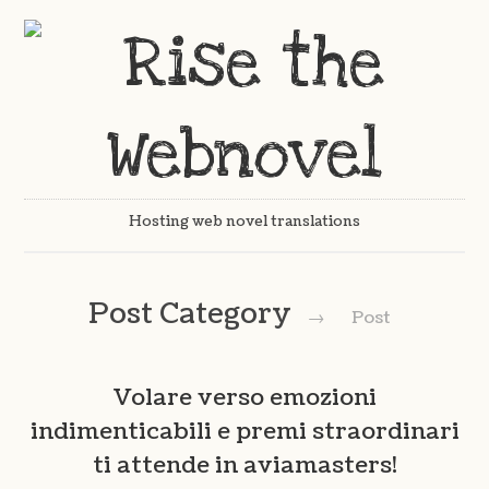
Hosting web novel translations
Post Category
→
Post
Volare verso emozioni
indimenticabili e premi straordinari
ti attende in aviamasters!