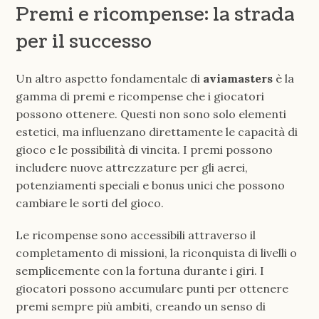
Premi e ricompense: la strada
per il successo
Un altro aspetto fondamentale di
aviamasters
è la
gamma di premi e ricompense che i giocatori
possono ottenere. Questi non sono solo elementi
estetici, ma influenzano direttamente le capacità di
gioco e le possibilità di vincita. I premi possono
includere nuove attrezzature per gli aerei,
potenziamenti speciali e bonus unici che possono
cambiare le sorti del gioco.
Le ricompense sono accessibili attraverso il
completamento di missioni, la riconquista di livelli o
semplicemente con la fortuna durante i giri. I
giocatori possono accumulare punti per ottenere
premi sempre più ambiti, creando un senso di