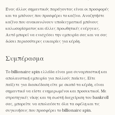
Ένας άλλος σημαντικός παράγοντας είναι οι προσφορές
και τα μπόνους που προσφέρει το καζίνο. Αναζητήστε
καζίνο που ανακοινώνουν υποδειγματικά μπόνους
καλωσορίσματος και άλλες προωθητικές ενέργειες.
Αυτό μπορεί να ενισχύσει την εμπειρία σας και να σας
δώσει περισσότερες ευκαιρίες για κέρδη.
Συμπέρασμα
Το billionaire spin ελλάδα είναι μια συναρπαστική και
απολαυστική εμπειρία για πολλούς παίκτες. Είτε
παίζετε για διασκέδαση είτε με σκοπό τα κέρδη, είναι
σημαντικό να είστε ενημερωμένοι και προσεκτικοί. Με
στρατηγικές νίκης και τη σωστή διαχείριση του bankroll
σας, μπορείτε να απολαύσετε όλα τα οφέλη και τις
συγκινήσεις που προσφέρει το billionaire spin.