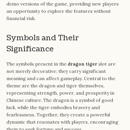
demo versions of the game, providing new players
an opportunity to explore the features without
financial risk.
Symbols and Their
Significance
The symbols present in the
dragon tiger
slot are
not merely decorative; they carry significant
meaning and can affect gameplay. Central to the
theme are the dragon and tiger themselves,
representing strength, power, and prosperity in
Chinese culture. The dragon is a symbol of good
luck, while the tiger embodies bravery and
fearlessness. Together, they create a powerful
dynamic that resonates with players, encouraging
them to seek fortune and success.