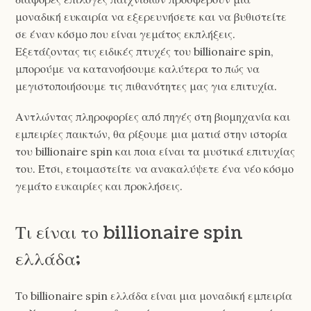
μοναδική ευκαιρία να εξερευνήσετε και να βυθιστείτε
σε έναν κόσμο που είναι γεμάτος εκπλήξεις.
Εξετάζοντας τις ειδικές πτυχές του billionaire spin,
μπορούμε να κατανοήσουμε καλύτερα το πώς να
μεγιστοποιήσουμε τις πιθανότητες μας για επιτυχία.
Αντλώντας πληροφορίες από πηγές στη βιομηχανία και
εμπειρίες παικτών, θα ρίξουμε μια ματιά στην ιστορία
του billionaire spin και ποια είναι τα μυστικά επιτυχίας
του. Έτσι, ετοιμαστείτε να ανακαλύψετε ένα νέο κόσμο
γεμάτο ευκαιρίες και προκλήσεις.
Τι είναι το billionaire spin
ελλάδα;
Το billionaire spin ελλάδα είναι μια μοναδική εμπειρία