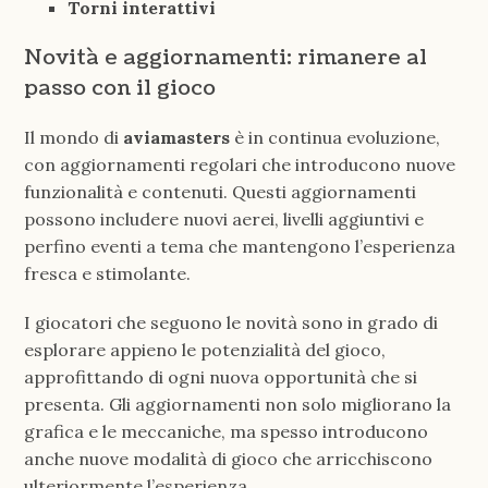
Torni interattivi
Novità e aggiornamenti: rimanere al
passo con il gioco
Il mondo di
aviamasters
è in continua evoluzione,
con aggiornamenti regolari che introducono nuove
funzionalità e contenuti. Questi aggiornamenti
possono includere nuovi aerei, livelli aggiuntivi e
perfino eventi a tema che mantengono l’esperienza
fresca e stimolante.
I giocatori che seguono le novità sono in grado di
esplorare appieno le potenzialità del gioco,
approfittando di ogni nuova opportunità che si
presenta. Gli aggiornamenti non solo migliorano la
grafica e le meccaniche, ma spesso introducono
anche nuove modalità di gioco che arricchiscono
ulteriormente l’esperienza.