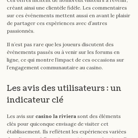
Ces offres incitent de nombreux visiteurs à revenir,
créant ainsi une clientèle fidèle. Les commentaires
sur ces événements mettent aussi en avant le plaisir
de partager ces expériences avec d’autres
passionnés.
Il n’est pas rare que les joueurs discutent des
événements passés ou à venir sur les forums en
ligne, ce qui montre l’impact de ces occasions sur
l’engagement communautaire au casino.
Les avis des utilisateurs : un
indicateur clé
Les avis sur
casino la riviera
sont des éléments
clés pour quiconque envisage de visiter cet
établissement. Ils reflètent les expériences variées