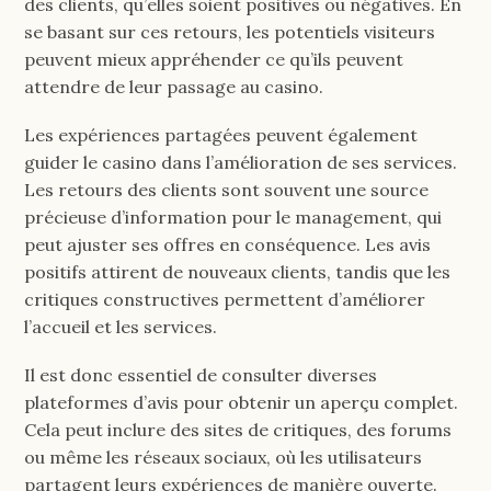
des clients, qu’elles soient positives ou négatives. En
se basant sur ces retours, les potentiels visiteurs
peuvent mieux appréhender ce qu’ils peuvent
attendre de leur passage au casino.
Les expériences partagées peuvent également
guider le casino dans l’amélioration de ses services.
Les retours des clients sont souvent une source
précieuse d’information pour le management, qui
peut ajuster ses offres en conséquence. Les avis
positifs attirent de nouveaux clients, tandis que les
critiques constructives permettent d’améliorer
l’accueil et les services.
Il est donc essentiel de consulter diverses
plateformes d’avis pour obtenir un aperçu complet.
Cela peut inclure des sites de critiques, des forums
ou même les réseaux sociaux, où les utilisateurs
partagent leurs expériences de manière ouverte.