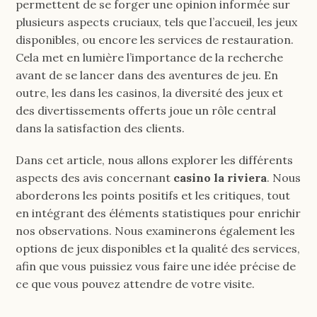
permettent de se forger une opinion informée sur
plusieurs aspects cruciaux, tels que l’accueil, les jeux
disponibles, ou encore les services de restauration.
Cela met en lumière l’importance de la recherche
avant de se lancer dans des aventures de jeu. En
outre, les dans les casinos, la diversité des jeux et
des divertissements offerts joue un rôle central
dans la satisfaction des clients.
Dans cet article, nous allons explorer les différents
aspects des avis concernant
casino la riviera
. Nous
aborderons les points positifs et les critiques, tout
en intégrant des éléments statistiques pour enrichir
nos observations. Nous examinerons également les
options de jeux disponibles et la qualité des services,
afin que vous puissiez vous faire une idée précise de
ce que vous pouvez attendre de votre visite.