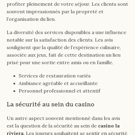
profiter pleinement de votre séjour. Les clients sont
souvent impressionnés par la propreté et
l’organisation du lieu.
La diversité des services disponibles a une influence
notable sur la satisfaction des clients. Les avis
soulignent que la qualité de l’expérience culinaire,
associée aux jeux, fait de cette destination un lieu
prisé pour une sortie entre amis ou en famille.
Services de restauration variés
Ambiance agréable et accueillante
Personnel professionnel et attentif
La sécurité au sein du casino
Un autre aspect souvent mentionné dans les avis
est la question de la sécurité au sein de
casino la
riviera
. Les joueurs souhaitent se sentir en sécurité