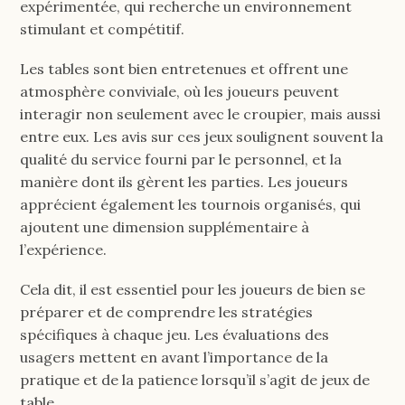
expérimentée, qui recherche un environnement
stimulant et compétitif.
Les tables sont bien entretenues et offrent une
atmosphère conviviale, où les joueurs peuvent
interagir non seulement avec le croupier, mais aussi
entre eux. Les avis sur ces jeux soulignent souvent la
qualité du service fourni par le personnel, et la
manière dont ils gèrent les parties. Les joueurs
apprécient également les tournois organisés, qui
ajoutent une dimension supplémentaire à
l’expérience.
Cela dit, il est essentiel pour les joueurs de bien se
préparer et de comprendre les stratégies
spécifiques à chaque jeu. Les évaluations des
usagers mettent en avant l’importance de la
pratique et de la patience lorsqu’il s’agit de jeux de
table.