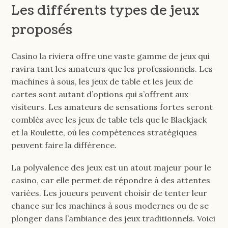
Les différents types de jeux
proposés
Casino la riviera offre une vaste gamme de jeux qui
ravira tant les amateurs que les professionnels. Les
machines à sous, les jeux de table et les jeux de
cartes sont autant d’options qui s’offrent aux
visiteurs. Les amateurs de sensations fortes seront
comblés avec les jeux de table tels que le Blackjack
et la Roulette, où les compétences stratégiques
peuvent faire la différence.
La polyvalence des jeux est un atout majeur pour le
casino, car elle permet de répondre à des attentes
variées. Les joueurs peuvent choisir de tenter leur
chance sur les machines à sous modernes ou de se
plonger dans l’ambiance des jeux traditionnels. Voici