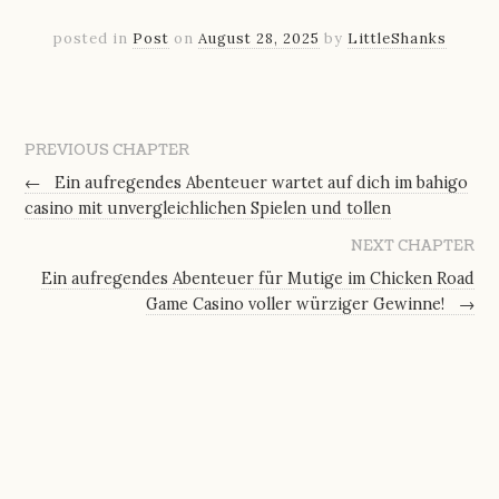
posted in
Post
on
August 28, 2025
by
LittleShanks
PREVIOUS CHAPTER
←
Ein aufregendes Abenteuer wartet auf dich im bahigo
casino mit unvergleichlichen Spielen und tollen
NEXT CHAPTER
Ein aufregendes Abenteuer für Mutige im Chicken Road
Game Casino voller würziger Gewinne!
→