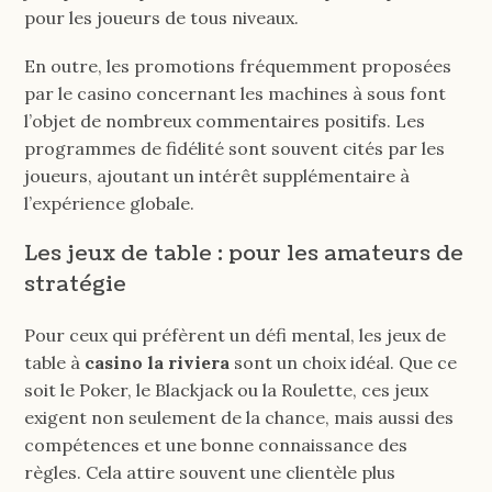
pour les joueurs de tous niveaux.
En outre, les promotions fréquemment proposées
par le casino concernant les machines à sous font
l’objet de nombreux commentaires positifs. Les
programmes de fidélité sont souvent cités par les
joueurs, ajoutant un intérêt supplémentaire à
l’expérience globale.
Les jeux de table : pour les amateurs de
stratégie
Pour ceux qui préfèrent un défi mental, les jeux de
table à
casino la riviera
sont un choix idéal. Que ce
soit le Poker, le Blackjack ou la Roulette, ces jeux
exigent non seulement de la chance, mais aussi des
compétences et une bonne connaissance des
règles. Cela attire souvent une clientèle plus