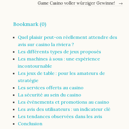
Game Casino voller würziger Gewinne!
→
Bookmark (
0
)
Quel plaisir peut-on réellement attendre des
avis sur casino la riviera ?
Les différents types de jeux proposés
Les machines à sous : une expérience
incontournable
Les jeux de table : pour les amateurs de
stratégie
Les services offerts au casino
La sécurité au sein du casino
Les événements et promotions au casino
Les avis des utilisateurs : un indicateur clé
Les tendances observées dans les avis
Conclusion