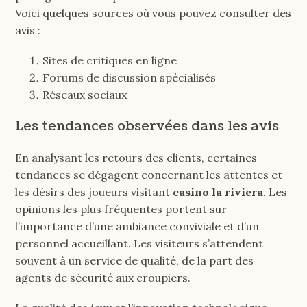
Voici quelques sources où vous pouvez consulter des
avis :
Sites de critiques en ligne
Forums de discussion spécialisés
Réseaux sociaux
Les tendances observées dans les avis
En analysant les retours des clients, certaines
tendances se dégagent concernant les attentes et
les désirs des joueurs visitant
casino la riviera
. Les
opinions les plus fréquentes portent sur
l’importance d’une ambiance conviviale et d’un
personnel accueillant. Les visiteurs s’attendent
souvent à un service de qualité, de la part des
agents de sécurité aux croupiers.