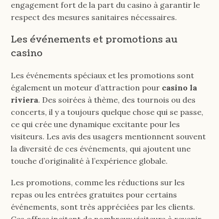
engagement fort de la part du casino à garantir le
respect des mesures sanitaires nécessaires.
Les événements et promotions au
casino
Les événements spéciaux et les promotions sont
également un moteur d’attraction pour
casino la
riviera
. Des soirées à thème, des tournois ou des
concerts, il y a toujours quelque chose qui se passe,
ce qui crée une dynamique excitante pour les
visiteurs. Les avis des usagers mentionnent souvent
la diversité de ces événements, qui ajoutent une
touche d’originalité à l’expérience globale.
Les promotions, comme les réductions sur les
repas ou les entrées gratuites pour certains
événements, sont très appréciées par les clients.