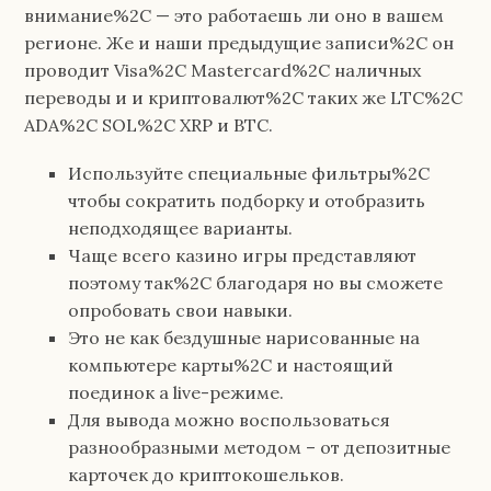
внимание%2C — это работаешь ли оно в вашем
регионе. Же и наши предыдущие записи%2C он
проводит Visa%2C Mastercard%2C наличных
переводы и и криптовалют%2C таких же LTC%2C
ADA%2C SOL%2C XRP и BTC.
Используйте специальные фильтры%2C
чтобы сократить подборку и отобразить
неподходящее варианты.
Чаще всего казино игры представляют
поэтому так%2C благодаря но вы сможете
опробовать свои навыки.
Это не как бездушные нарисованные на
компьютере карты%2C и настоящий
поединок а live-режиме.
Для вывода можно воспользоваться
разнообразными методом – от депозитные
карточек до криптокошельков.