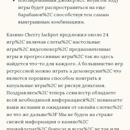
игры будет распространяться на еще
барабанов%2C способствуя тем самым
выигрышным комбинациям.
Казино Cherry Jackpot предложил около 24
игр%2C включая слоты%2C настольные
игры%2C видеопокер%2C предназначенные
игры и прогрессивные игры%2C так но здесь
найдется что-то для каждого. А большинство игр
регрессной можно играть а демоверсии%2C что
является хорошим способом поиграть в
казуальные игры%2C не рискуя деньгами.
Поздравляем%2C теперь севилестр обладаете
всей необходимой информацией%2C понимаете
ваши желания и ожидания от онлайн слотво%2C
но что же дальше%3F Мы не будем на страже
свежей информации о казино%2C
провайдерах%2C бонусах и всем%2C не так или