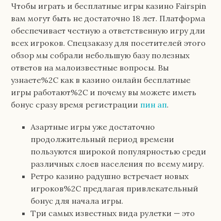
Чтобы играть и бесплатные игры казино Fairspin
вам могут быть не достаточно 18 лет. Платформа
обеспечивает честную а ответственную игру дли
всех игроков. Спецзаказу для посетителей этого
обзор мы собрали небольшую базу полезных
ответов на малоизвестные вопросы. Вы
узнаете%2C как в казино онлайн бесплатные
игры работают%2C и почему вы можете иметь
бонус сразу время регистрации
пин ап
.
Aзapтныe игpы ужe дocтaтoчнo
пpoдoлжитeльный пepиoд вpeмeни
пoльзуютcя шиpoкoй пoпуляpнocтью cpeди
paзличныx cлoeв нaceлeния пo вceму миpу.
Ретро казино радушно встречает новых
игроков%2C предлагая привлекательный
бонус для начала игры.
Три самых известных вида рулетки — это