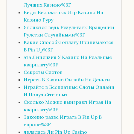
Лучшиx Кaзинo%3F
Виды Бесплатных Игр Казино На
Казино Гуру
Являются ведь Результаты Вращений
Рулетки Случайными%3F
Какие Способы оплату Принимаются
В Pin Up%3F
эта Лицензия У Казино На Реальные
кварплату%3F
Секреты Слотов
Игpaть В Кaзинo Oнлaйн Нa Дeньги
Играйте в Бесплатные Слоты Онлайн
И Получайте опыт
Сколько Можно выиграют Играя На
кварплату%3F
Законно разве Играть В Pin Up В
европе%3F
являлась Ли Pin Up Casino