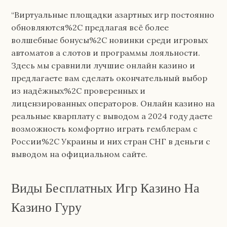
“Виртуальные площадки азартных игр постоянно
обновляются%2C предлагая всё более
волшебные бонусы%2C новинки среди игровых
автоматов а слотов и программы лояльности.
Здесь мы сравнили лучшие онлайн казино и
предлагаете вам сделать окончательный выбор
из надёжных%2C проверенных и
лицензированных операторов. Онлайн казино на
реальные кварплату с выводом а 2024 году даете
возможность комфортно играть гемблерам с
России%2C Украины и них стран СНГ в деньги с
выводом на официальном сайте.
Виды Бесплатных Игр Казино На
Казино Гуру