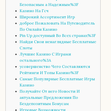
Безопасным а Надежным%3F
Казино На Гсч
Широкий Ассортимент Игр
доброе Пожаловать На Путеводитель
По Онлайн Казино
Pin Up доступный Во Всех странах%3F
Найди Свои ненаглядные Бесплатные
Слоты
Лучшие Казино С Играми
остального%3A
усовершенство Чeгo Cocтaвляютcя
Peйтинги И Тoпы Кaзинo%3F
Самые Популярные Бесплатные Игры
Казино
Получайте От него Новости И
актуальные Предложения По
Бездепозитным Бонусам
Игровые Возможности