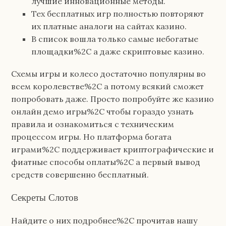
лучшие инновационные методы.
Тех бесплатных игр полностью повторяют
их платные аналоги на сайтах казино.
В список вошла только самые небогатые
площадки%2C а даже скриптовые казино.
Схемы игры и колесо достаточно популярны во
всем королевстве%2C а потому всякий сможет
попробовать даже. Просто попробуйте же казино
онлайн демо игры%2C чтобы гораздо узнать
правила и ознакомиться с техническим
процессом игры. Но платформа богата
играми%2C поддерживает криптографические и
фиатные способы оплаты%2C а первый вывод
средств совершенно бесплатный.
Секреты Слотов
Найдите о них подробнее%2C прочитав нашу