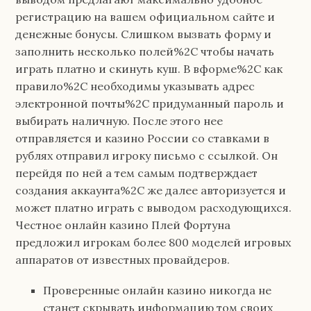
регистрацию на вашем официальном сайте и
денежные бонусы. Слишком вызвать форму и
заполнить несколько полей%2C чтобы начать
играть платно и скинуть куш. В вформе%2C как
правило%2C необходимы указывать адрес
электронной почты%2C придуманный пароль и
выбирать наличную. После этого нее
отправляется и казино России со ставками в
рублях отправил игроку письмо с ссылкой. Он
перейдя по ней а тем самым подтверждает
создания аккаунта%2C же далее авторизуется и
может платно играть с выводом расходующихся.
Честное онлайн казино Плей Фортуна
предложил игрокам более 800 моделей игровых
аппаратов от известных провайдеров.
Проверенные онлайн казино никогда не
станет скрывать информацию том своих