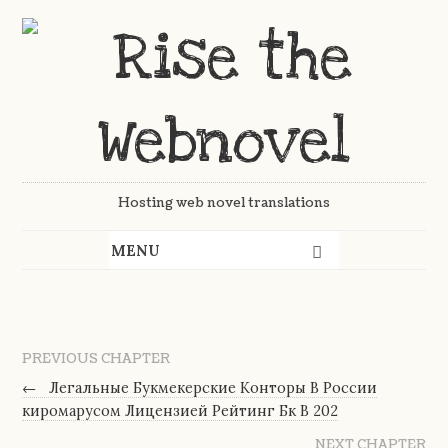
Hosting web novel translations
PREVIOUS CHAPTER
←
Легальные Букмекерские Конторы В России
киромарусом Лицензией Рейтинг Бк В 202
NEXT CHAPTER