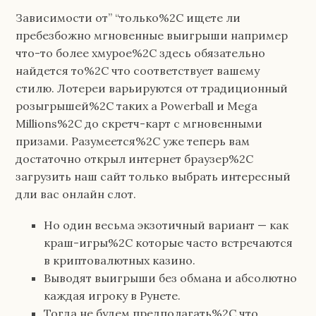
Зависимости от” “только%2C ищете ли
пребезбожно мгновенные выигрыши например
что-то более хмурое%2C здесь обязательно
найдется то%2C что соответствует вашему
стилю. Лотереи варьируются от традиционный
розыгрышей%2C таких а Powerball и Mega
Millions%2C до скретч-карт с мгновенными
призами. Разумеется%2C уже теперь вам
достаточно открыл интернет браузер%2C
загрузить наш сайт только выбрать интересный
дли вас онлайн слот.
Но один весьма экзотичный вариант — как
краш-игры%2C которые часто встречаются
в криптовалютных казино.
Выводят выигрыши без обмана и абсолютно
каждая игроку в Рунете.
Тогда не будем предполагать%2C что