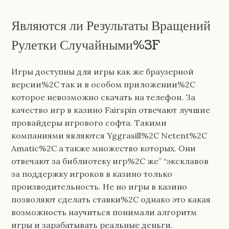
Являются ли Результаты Вращений
Рулетки Случайными%3F
Игры доступны для игры как же браузерной
версии%2C так и в особом приложении%2C
которое невозможно скачать на телефон. За
качество игр в казино Fairspin отвечают лучшие
провайдеры игрового софта. Такими
компаниями являются Yggrasill%2C Netent%2C
Amatic%2C а также множество которых. Они
отвечают за библиотеку игр%2C же” “эксклавов
за поддержку игроков в казино только
производительность. Не но игры в казино
позволяют сделать ставки%2C однако это какая
возможность научиться понимали алгоритм
игры и зарабатывать реальные деньги.