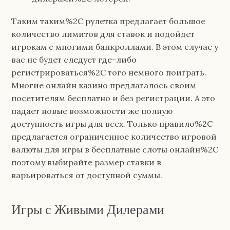
Таким таким%2C рулетка предлагает большое
количество лимитов для ставок и подойдет
игрокам с многими банкроллами. В этом случае у
вас не будет следует где-либо
регистрироваться%2C того немного поиграть.
Многие онлайн казино предлагалось своим
посетителям бесплатно и без регистрации. А это
падает новые возможности же полную
доступность игры для всех. Только правило%2C
предлагается ограниченное количество игровой
валюты для игры в бесплатные слоты онлайн%2C
поэтому выбирайте размер ставки в
варьироваться от доступной суммы.
Игры с Живыми Дилерами