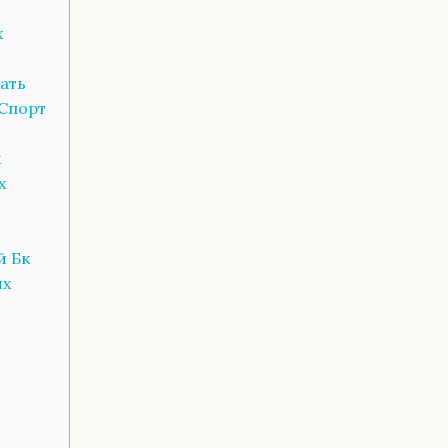
х
ать
Спорт
к
х
й Бк
их