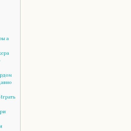
ры а
кера
р
ардом
давно
Играть
При
и