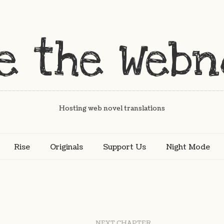
Hosting web novel translations
Rise
Originals
Support Us
Night Mode
NEXT CHAPTER