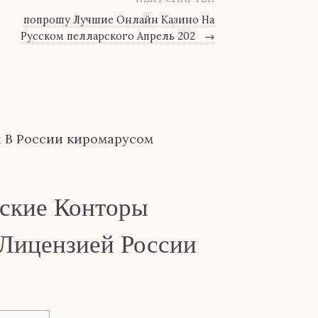
попрошу Лучшие Онлайн Казино На
Русском пелларского Апрель 202
→
 В России киромарусом
рские Конторы
 Лицензией России