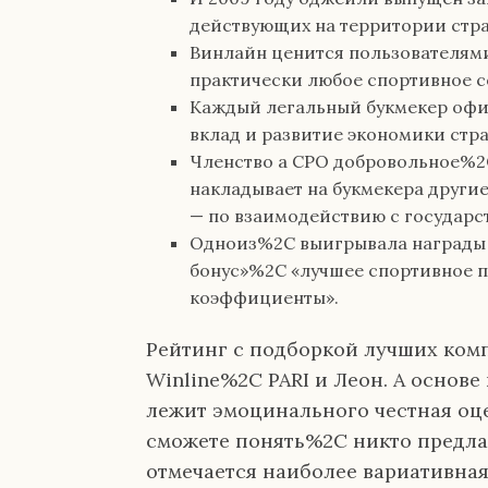
действующих на территории стр
Винлайн ценится пользователями
практически любое спортивное с
Каждый легальный букмекер офи
вклад и развитие экономики стра
Членство а СРО добровольное%2C
накладывает на букмекера други
— по взаимодействию с государс
Одноиз%2C выигрывала награды
бонус»%2C «лучшее спортивное п
коэффициенты».
Рейтинг с подборкой лучших ком
Winline%2C PARI и Леон. А основ
лежит эмоцинального честная оце
сможете понять%2C никто предла
отмечается наиболее вариативная