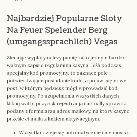
Najbardziej Popularne Sloty
Na Feuer Speiender Berg
(umgangssprachlich) Vegas
Zlecając wypłaty należy pamiętać o jednym bardzo
ważnym zapisie regulaminu kasyna. Jeśli podczas
specjalny kod promocyjny, to zaznacz pole
potwierdzające posiadanie kodu, a pojawi się nowe
post, w którym będziesz mógł wprowadzić kod
promocyjny. Po uzupełnieniu wszystkich danych
kliknij watts przycisk rejestracja i actually sprawdź
podany t formularzu adres mailowy, na który kasyno
prześle ci maila z linkiem aktywacyjnym.
Wszystko dzieje się automatycznie i nie musisz