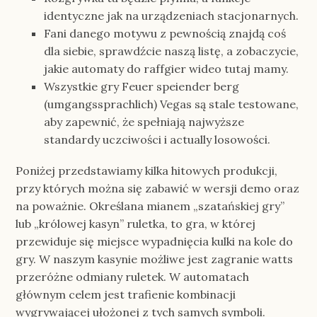
identyczne jak na urządzeniach stacjonarnych.
Fani danego motywu z pewnością znajdą coś
dla siebie, sprawdźcie naszą listę, a zobaczycie,
jakie automaty do raffgier wideo tutaj mamy.
Wszystkie gry Feuer speiender berg
(umgangssprachlich) Vegas są stale testowane,
aby zapewnić, że spełniają najwyższe
standardy uczciwości i actually losowości.
Poniżej przedstawiamy kilka hitowych produkcji,
przy których można się zabawić w wersji demo oraz
na poważnie. Określana mianem „szatańskiej gry”
lub „królowej kasyn” ruletka, to gra, w której
przewiduje się miejsce wypadnięcia kulki na kole do
gry. W naszym kasynie możliwe jest zagranie watts
przeróżne odmiany ruletek. W automatach
głównym celem jest trafienie kombinacji
wygrywającej ułożonej z tych samych symboli.