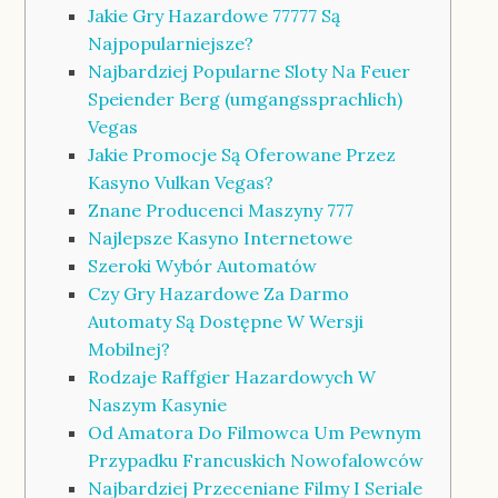
Jakie Gry Hazardowe 77777 Są
Najpopularniejsze?
Najbardziej Popularne Sloty Na Feuer
Speiender Berg (umgangssprachlich)
Vegas
Jakie Promocje Są Oferowane Przez
Kasyno Vulkan Vegas?
Znane Producenci Maszyny 777
Najlepsze Kasyno Internetowe
Szeroki Wybór Automatów
Czy Gry Hazardowe Za Darmo
Automaty Są Dostępne W Wersji
Mobilnej?
Rodzaje Raffgier Hazardowych W
Naszym Kasynie
Od Amatora Do Filmowca Um Pewnym
Przypadku Francuskich Nowofalowców
Najbardziej Przeceniane Filmy I Seriale