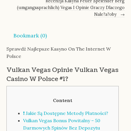
Recenzja Kasyna Feuer Speiender Berg
(umgangssprachlich) Vegas I Opinie Graczy Dlaczego
Nale?a?oby
→
Bookmark (
0
)
Sprawdź Najlepsze Kasyno On The Internet W
Polsce
Vulkan Vegas Opinie Vulkan Vegas
Casino W Polsce #1?
Content
❗ Jakie Są Dostępne Metody Płatności?
Vulkan Vegas Bonus Powitalny – 50
Darmowych Spinów Bez Depozytu