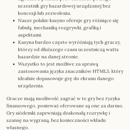
uczestnik gry hazardowej urządzanej bez
koncesji lub zezwolenia.
Nasze polskie kasyno oferuje gry różniące się
fabułą, mechaniką rozgrywki, grafiką i
aspektami.
Kasyna bardzo często wyróżniają tych graczy,
którzy od dłuższego czasu uczestniczą watts
hazardzie na danej stronie.
Wszystko to jest możliwe za sprawą
zastosowania języka znaczników HTML5, który
idealnie dopasowuje grę do ekranu danego
urządzenia.
Gracze mają możliwość zagrać w te gry bez ryzyka
finansowego, ponieważ oferowane są one za darmo.
Gry siódemki zapewniają doskonałą rozrywkę i
szansę na wygraną, bez konieczności wkładu
własnego.