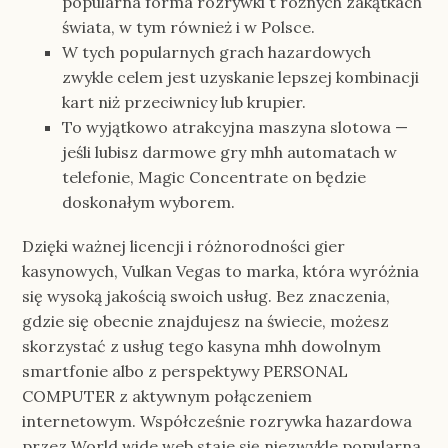
popularna forma rozrywki t różnych zakątkach
świata, w tym również i w Polsce.
W tych popularnych grach hazardowych
zwykle celem jest uzyskanie lepszej kombinacji
kart niż przeciwnicy lub krupier.
To wyjątkowo atrakcyjna maszyna slotowa —
jeśli lubisz darmowe gry mhh automatach w
telefonie, Magic Concentrate on będzie
doskonałym wyborem.
Dzięki ważnej licencji i różnorodności gier
kasynowych, Vulkan Vegas to marka, która wyróżnia
się wysoką jakością swoich usług. Bez znaczenia,
gdzie się obecnie znajdujesz na świecie, możesz
skorzystać z usług tego kasyna mhh dowolnym
smartfonie albo z perspektywy PERSONAL
COMPUTER z aktywnym połączeniem
internetowym. Współcześnie rozrywka hazardowa
przez World wide web staje się niezwykle popularna.