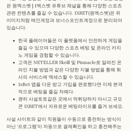
은 원엑스벳 | 1엑스벳 유튜브 채널을 통해 다양한 스포츠
관련 컨텐츠를 즐길 수 있습니다. 1XBET(원엑스벳)은 위
이미지처럼 메인계정과 보너스포인트계정으로 분리되어
있습니다.
한국 플레이어들은 이 플랫폼에서 안전하게 게임을
즐길 수 있으며 다양한 스포츠 베팅 및 온라인 카지
노 게임을 경험할 수 있습니다.
고객은 NETELLER Skrill 및 Pinnacle로 알려진 온
라인 지불 방법과 같은 다양한 지불 방법을 통해 회
사의 서비스에 액세스할 수 있습니다.
1xBet 앱을 다운 받고 가입을 완료했다면 이제 본격
적으로 베팅을 즐길 차례다.
괜히 사설토토같은 곳에서 먹튀당하지 마시고 규모
큰 1XBET에서 자유로운 베팅라이프를 즐겨 보세요.
사설 사이트와 같이 직원들이 수동으로 충전하는 방식이
아닌 ‘프로그램’이 자동으로 결제확인을 하고 충전해주는