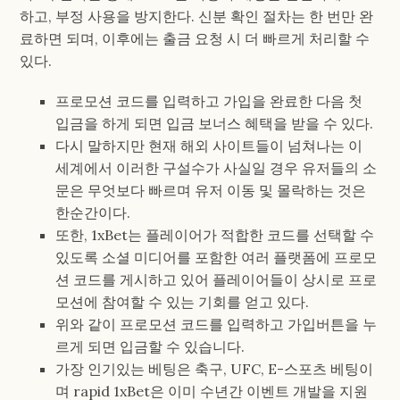
하고, 부정 사용을 방지한다. 신분 확인 절차는 한 번만 완
료하면 되며, 이후에는 출금 요청 시 더 빠르게 처리할 수
있다.
프로모션 코드를 입력하고 가입을 완료한 다음 첫
입금을 하게 되면 입금 보너스 혜택을 받을 수 있다.
다시 말하지만 현재 해외 사이트들이 넘쳐나는 이
세계에서 이러한 구설수가 사실일 경우 유저들의 소
문은 무엇보다 빠르며 유저 이동 및 몰락하는 것은
한순간이다.
또한, 1xBet는 플레이어가 적합한 코드를 선택할 수
있도록 소셜 미디어를 포함한 여러 플랫폼에 프로모
션 코드를 게시하고 있어 플레이어들이 상시로 프로
모션에 참여할 수 있는 기회를 얻고 있다.
위와 같이 프로모션 코드를 입력하고 가입버튼을 누
르게 되면 입금할 수 있습니다.
가장 인기있는 베팅은 축구, UFC, E-스포츠 베팅이
며 rapid 1xBet은 이미 수년간 이벤트 개발을 지원