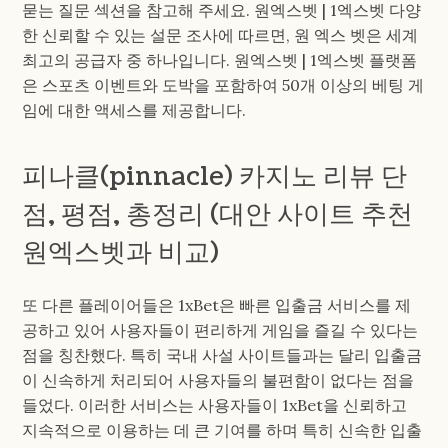
묻는 질문 섹션을 참고해 주세요. 원엑스벳 | 1엑스벳 다양
한 신뢰할 수 있는 설문 조사에 따르면, 원 엑스 벳은 세계
최고의 공급자 중 하나입니다. 원엑스벳 | 1엑스벳 플랫폼
은 스포츠 이벤트와 도박을 포함하여 50개 이상의 베팅 게
임에 대한 액세스를 제공합니다.
피나클(pinnacle) 카지노 리뷰 단
점, 평점, 총정리 (대안 사이트 추천
원엑스벳과 비교)
또 다른 플레이어들은 1xBet은 빠른 입출금 서비스를 제
공하고 있어 사용자들이 편리하게 게임을 즐길 수 있다는
점을 칭찬했다. 특히 국내 사설 사이트들과는 달리 입출금
이 신속하게 처리되어 사용자들의 불편함이 없다는 점을
들었다. 이러한 서비스는 사용자들이 1xBet을 신뢰하고
지속적으로 이용하는 데 큰 기여를 하며 특히 신속한 입출