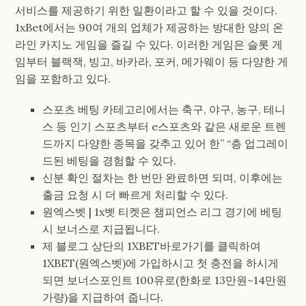
서비스를 제공하기 위한 일환이라고 할 수 있을 것이다.
1xBet에서는 90여 개의 업체가 제공하는 방대한 양의 온
라인 카지노 게임을 즐길 수 있다. 이러한 게임은 슬롯 게
임부터 블랙잭, 빙고, 바카라, 포커, 메가웨이 등 다양한 게
임을 포함하고 있다.
스포츠 베팅 카테고리에서는 축구, 야구, 농구, 테니
스 등 인기 스포츠부터 e스포츠와 같은 새로운 트렌
드까지 다양한 종목을 갖추고 있어 한” “층 업그레이
드된 베팅을 경험할 수 있다.
신분 확인 절차는 한 번만 완료하면 되며, 이후에는
출금 요청 시 더 빠르게 처리할 수 있다.
원엑스벳 | 1x벳 티켓은 챔피언스 리그 경기에 베팅
시 보너스로 지급됩니다.
제 블로그 상단의 1XBET바로가기를 클릭하여
1XBET(원엑스벳)에 가입하시고 첫 충전을 하시게
되면 보너스포인트 100유로(한화로 13만원~14만원
가량)을 지급하여 줍니다.