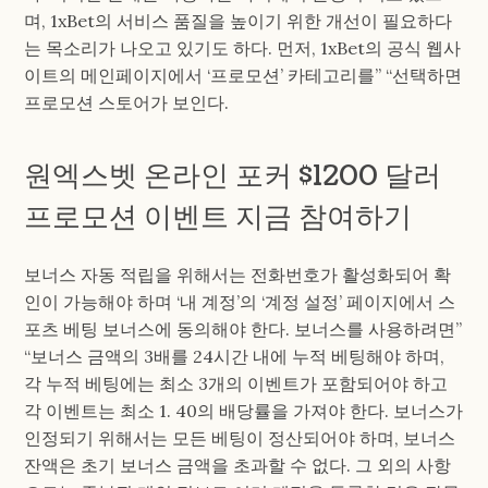
며, 1xBet의 서비스 품질을 높이기 위한 개선이 필요하다
는 목소리가 나오고 있기도 하다. 먼저, 1xBet의 공식 웹사
이트의 메인페이지에서 ‘프로모션’ 카테고리를” “선택하면
프로모션 스토어가 보인다.
원엑스벳 온라인 포커 $1200 달러
프로모션 이벤트 지금 참여하기
보너스 자동 적립을 위해서는 전화번호가 활성화되어 확
인이 가능해야 하며 ‘내 계정’의 ‘계정 설정’ 페이지에서 스
포츠 베팅 보너스에 동의해야 한다. 보너스를 사용하려면”
“보너스 금액의 3배를 24시간 내에 누적 베팅해야 하며,
각 누적 베팅에는 최소 3개의 이벤트가 포함되어야 하고
각 이벤트는 최소 1. 40의 배당률을 가져야 한다. 보너스가
인정되기 위해서는 모든 베팅이 정산되어야 하며, 보너스
잔액은 초기 보너스 금액을 초과할 수 없다. 그 외의 사항