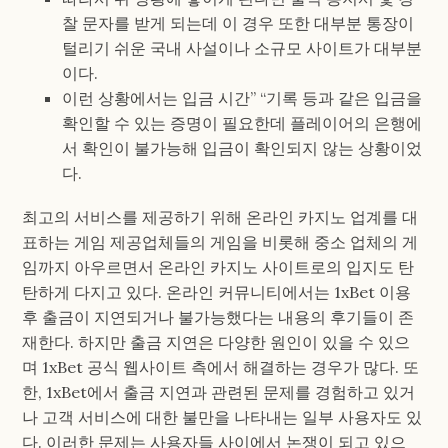
찰 문자를 받게 되는데 이 경우 또한 대부분 통장이
털리기 쉬운 국내 사설이나 소규모 사이트가 대부분
이다.
이런 상황에서는 입금 시간” “기록 등과 같은 입금을
확인할 수 있는 증명이 필요한데 플레이어의 은행에
서 확인이 불가능해 입금이 확인되지 않는 상황이었
다.
최고의 서비스를 제공하기 위해 온라인 카지노 업계를 대
표하는 게임 제공업체들의 게임을 비롯해 중소 업체의 게
임까지 아우르면서 온라인 카지노 사이트로의 입지도 탄
탄하게 다지고 있다. 온라인 커뮤니티에서는 1xBet 이용
후 출금이 지연되거나 불가능했다는 내용의 후기들이 존
재한다. 하지만 출금 지연은 다양한 원인이 있을 수 있으
며 1xBet 공식 웹사이트 측에서 해결하는 경우가 많다. 또
한, 1xBet에서 출금 지연과 관련된 문제를 경험하고 있거
나 고객 서비스에 대한 불만을 나타내는 일부 사용자도 있
다. 이러한 문제는 사용자들 사이에서 논쟁이 되고 있으