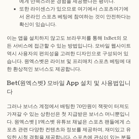
에게 만족스러운 경험을 제공했다는 평이다.
또한 라이센스가 있으므로 여기에서 스포츠여기에
서 온라인 스포츠 베팅에 참여하는 것이 안전하다는
확신이 있습니다.
이는 앱을 설치하지 않고도 브라우저를 통해 1xBet의 모
든 서비스에 접근할 수 있는 방법입니다. 모바일 웹사이트
역시 사용자의 편의성을 고려한 디자인으로 구성되어 있
습니다. 원엑스벳은 라이브 및 프리매치 스포츠 베팅에 대
한 환상적인 보너스도 제공합니다.
Bet(원엑스벳) 모바일 App 설치 및 사용법입니
다
그러나 보너스 계정에서 배팅한 70만원이 잭팟이 터져도
가져갈 수 있는 상한선은 첫 지급받은 보너스 머니뿐입니
다. 원엑스벳 | 1엑스벳 유튜브 채널은 스포츠 팬들에게 스
포츠 관련 다양한 컨텐츠와 정보를 제공하며, 재미있고 유
익한 시청 경험을 제공합니다. 스포츠에 관심이 있는 분들