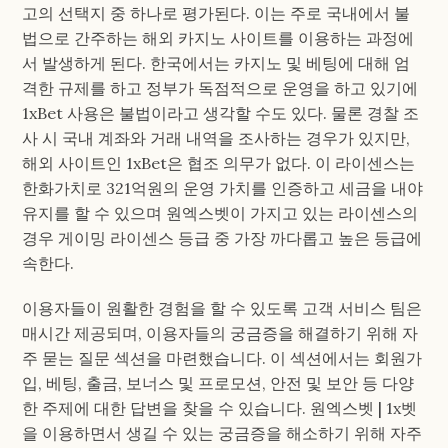
고의 선택지 중 하나로 평가된다. 이는 주로 국내에서 불
법으로 간주하는 해외 카지노 사이트를 이용하는 과정에
서 발생하게 된다. 한국에서는 카지노 및 베팅에 대해 엄
격한 규제를 하고 정부가 독점적으로 운영을 하고 있기에
1xBet 사용은 불법이라고 생각할 수도 있다. 물론 경찰 조
사 시 국내 계좌와 거래 내역을 조사하는 경우가 있지만,
해외 사이트인 1xBet은 협조 의무가 없다. 이 라이센스는
한화가치로 321억원의 운영 가치를 인증하고 세금을 내야
유지를 할 수 있으며 원엑스벳이 가지고 있는 라이센스의
경우 게이밍 라이센스 등급 중 가장 까다롭고 높은 등급에
속한다.
이용자들이 원활한 경험을 할 수 있도록 고객 서비스 팀은
매시간 제공되며, 이용자들의 궁금증을 해결하기 위해 자
주 묻는 질문 섹션을 마련했습니다. 이 섹션에서는 회원가
입, 베팅, 출금, 보너스 및 프로모션, 안전 및 보안 등 다양
한 주제에 대한 답변을 찾을 수 있습니다. 원엑스벳 | 1x벳
을 이용하면서 생길 수 있는 궁금증을 해소하기 위해 자주