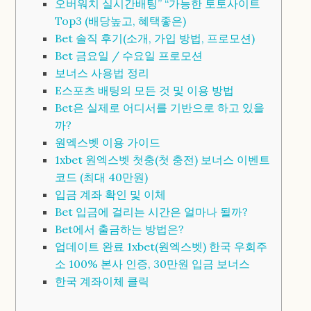
오버워치 실시간배팅” “가능한 토토사이트
Top3 (배당높고, 혜택좋은)
Bet 솔직 후기(소개, 가입 방법, 프로모션)
Bet 금요일 / 수요일 프로모션
보너스 사용법 정리
E스포츠 배팅의 모든 것 및 이용 방법
Bet은 실제로 어디서를 기반으로 하고 있을
까?
원엑스벳 이용 가이드
1xbet 원엑스벳 첫충(첫 충전) 보너스 이벤트
코드 (최대 40만원)
입금 계좌 확인 및 이체
Bet 입금에 걸리는 시간은 얼마나 될까?
Bet에서 출금하는 방법은?
업데이트 완료 1xbet(원엑스벳) 한국 우회주
소 100% 본사 인증, 30만원 입금 보너스
한국 계좌이체 클릭