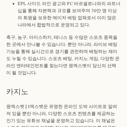
EPL 사이드 라인 광고와 FC 바르셀로나와의 파트너
십을 통해 자본력과 규모를 보여주며 70만 명 이상
의 회원을 보유한 메이저 베팅 업체로서 이미 많은
나라에서 합법적으로 운영되고 있다.
축구, 농구, 아이스하키, 테니스 등 수많은 스포츠 종목을
한 곳에서 만나볼 수 있습니다. 뿐만 아니라, 라이브 베팅
기능을 통해 실시간으로 경기를 관전하며 베팅하는 재미
도 누릴 수 있습니다. 스포츠 베팅, 카지노 게임, 다양한 온
라인 엔터테인먼트를 찾는다면 원엑스벳이 당신의 선택
이 될 것입니다.
카지노
원엑스벳 | 1엑스벳은 유명한 온라인 도박 사이트로 알려
져 있을 뿐만 아니라, 다양한 스포츠 컨텐츠를 제공하는
인기 있는 유튜브 채널을 운영하고 있습니다. 이 채널은