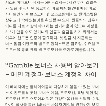
시스템이다보니 적게는 5분 ~ 길게는 1시간 까지 걸릴수
가 있습니다. 더욱 중요한건 바로 배당률인데 배당 비교
사이트인 ‘라이브스코어 및 오즈포탈’에서도 원엑스벳은
상위권에 속해있는것을 확인할 수 있다. 원클릭의 경우 아
이디를 따로 저장해놔야 하는 번거러움이 있으며 계정을
2~3개 만들 수도 없거니와 입금과 출금을 하기 위해서는
이후에 핸드폰 인증이 필요하다. 첫 입금 시 지급되는 보
너스 입금 이벤트와 별도로 원엑스벳은 금요일, 수요일 프
로모션을 통해 요일 별 프로모션을 추가로 제공합니다.
“Gamble 보너스 사용법 알아보기
– 메인 계정과 보너스 계정의 차이
이 페이지에는 플레이어들이 다양하게 얻을 수 있는 보너
스 이벤트를 비롯해 보너스 게임, 프로모션, 특별 제안 및
프로모션 코드 스토어와 같은 다양한 옵션을 선택할 수 있
다. 이 절차를 통해 1xBet은 사용자 계정을 안전하게 보호