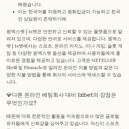
해왔습니다.
이는 한국어를 지원하고 원화입금이 가능하고 한국
인 상담원이 존재하기에.
원엑스벳 | 1x벳은 안전하고 신뢰할 수 있는 플랫폼으로 알
려져 있으며, 다양한 언어로 서비스를 제공합니다. 원엑스
벳 | 1x벳에서는 스포츠, 온라인 카지노, 미니 게임, 슬롯 게
임 등 다양한 원엑스벳 옵션을 제공하여 사용자들에게 흥
미로운 경험을 제공하고 있습니다. 고객은 NETELLER
Skrill 및 Pinnacle로 알려진 온라인 지불 방법과 같은 다
양한 지불 방법을 통해 회사의 서비스에 액세스할 수 있습
니다.
💎다른 온라인 베팅회사 대비 1xbet의 강점은
무엇인가요?
때문에 더욱 전문적인 활동을 지속함으로서 많은 글로벌
유저들에게 신뢰감을 심어주고 있습니다. 자신이 스포츠