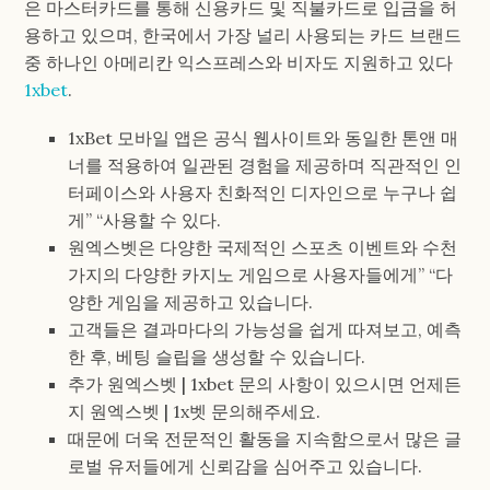
은 마스터카드를 통해 신용카드 및 직불카드로 입금을 허
용하고 있으며, 한국에서 가장 널리 사용되는 카드 브랜드
중 하나인 아메리칸 익스프레스와 비자도 지원하고 있다
1xbet
.
1xBet 모바일 앱은 공식 웹사이트와 동일한 톤앤 매
너를 적용하여 일관된 경험을 제공하며 직관적인 인
터페이스와 사용자 친화적인 디자인으로 누구나 쉽
게” “사용할 수 있다.
원엑스벳은 다양한 국제적인 스포츠 이벤트와 수천
가지의 다양한 카지노 게임으로 사용자들에게” “다
양한 게임을 제공하고 있습니다.
고객들은 결과마다의 가능성을 쉽게 따져보고, 예측
한 후, 베팅 슬립을 생성할 수 있습니다.
추가 원엑스벳 | 1xbet 문의 사항이 있으시면 언제든
지 원엑스벳 | 1x벳 문의해주세요.
때문에 더욱 전문적인 활동을 지속함으로서 많은 글
로벌 유저들에게 신뢰감을 심어주고 있습니다.