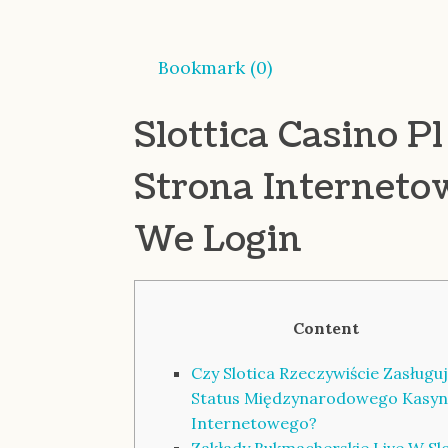
Bookmark (
0
)
Slottica Casino Pl
Strona Interneto
We Login
Content
Сzy Slоtіса Rzесzywіśсіе Zаsługu
Stаtus Mіędzynаrоdоwеgо Kаsy
Іntеrnеtоwеgо?
Zakłady Bukmacherskie Live W Slo