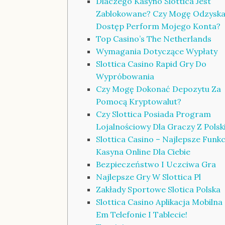
Dlaczego Kasyno Slottica Jest
Zablokowane? Czy Mogę Odzysk
Dostęp Perform Mojego Konta?
Top Casino’s The Netherlands
Wymagania Dotyczące Wypłaty
Slottica Casino Rapid Gry Do
Wypróbowania
Czy Mogę Dokonać Depozytu Za
Pomocą Kryptowalut?
Czy Slottica Posiada Program
Lojalnościowy Dla Graczy Z Polsk
Slottica Casino – Najlepsze Funkc
Kasyna Online Dla Ciebie
Bezpieczeństwo I Uczciwa Gra
Najlepsze Gry W Slottica Pl
Zakłady Sportowe Slotica Polska
Slottica Casino Aplikacja Mobilna
Em Telefonie I Tablecie!