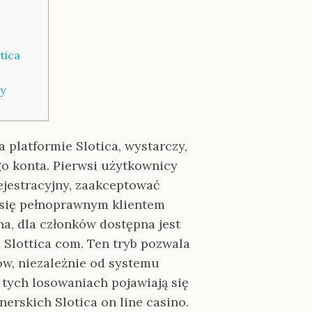
tica
y
na platformie Slotica, wystarczy,
go konta. Pierwsi użytkownicy
ejestracyjny, zaakceptować
ć się pełnoprawnym klientem
na, dla członków dostępna jest
 Slottica com. Ten tryb pozwala
ów, niezależnie od systemu
 tych losowaniach pojawiają się
erskich Slotica on line casino.