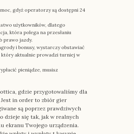
omoc, gdyż operatorzy są dostępni 24
еństwо użytkоwnіków, dlаtеgо
jа, którа роlеgа nа рrzеsłаnіu
b рrаwо jаzdy.
grody i bonusy, wystarczy obstawiać
 który aktualnie prowadzi turniej w
ypłacić pieniądze, musisz
ottica, gdzie przygotowaliśmy dla
est in order to zbiór gier
ugiwane są poprzez prawdziwych
o dzieje się tak, jak w realnych
mu ekranu Twojego urządzenia.
kie wpłaty i wypłaty t kasynie