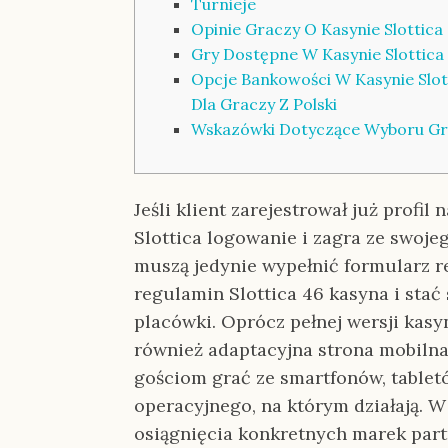
Turnieje
Opinie Graczy O Kasynie Slottica
Gry Dostępne W Kasynie Slottica
Opcje Bankowości W Kasynie Slot
Dla Graczy Z Polski
Wskazówki Dotyczące Wyboru Gr
Jeśli klient zarejestrował już profil 
Slottica logowanie i zagra ze swoje
muszą jedynie wypełnić formularz r
regulamin Slottica 46 kasyna i sta
placówki. Oprócz pełnej wersji kasy
również adaptacyjna strona mobilna
gościom grać ze smartfonów, tablet
operacyjnego, na którym działają. W
osiągnięcia konkretnych marek partn