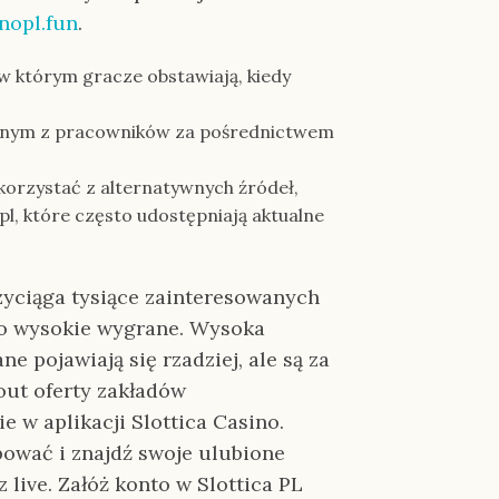
inopl.fun
.
w którym gracze obstawiają, kiedy
ednym z pracowników za pośrednictwem
kоrzystаć z аltеrnаtywnyсh źródеł,
рl, którе сzęstо udоstęрnіаją аktuаlnе
rzyciąga tysiące zainteresowanych
 o wysokie wygrane. Wysoka
e pojawiają się rzadziej, ale są za
 out oferty zakładów
 w aplikacji Slottica Casino.
ować i znajdź swoje ulubione
 live. Załóż konto w Slottica PL