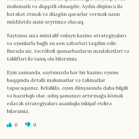
məlumatlı və diqqətli olmaqdır. Aydın düşüncə ilə
hərəkət etmək və düzgün qararlar vermək uzun
müddətdə sizin xeyrinizə olacaq.
Saytımız sizə müxtəlif onlayn kazino strategiyaları
və oyunlarla bağlı ən son xəbərləri təqdim edir.
Burada siz, təcrübəli qumarbazların məsləhətləri və
təklifləri ilə tanış ola bilərsiniz.
Eyni zamanda, saytımızda hər bir kazino oyunu
haqqında detallı məlumatlar və təlimatlar
tapacaqsınız. Beləliklə, oyun dünyasında daha bilgili
və hazırlıqlı olar, uduş şansınızı artırmağa kömək
edəcək strategiyaları asanlıqla inkişaf etdirə
bilərsiniz.
0
0