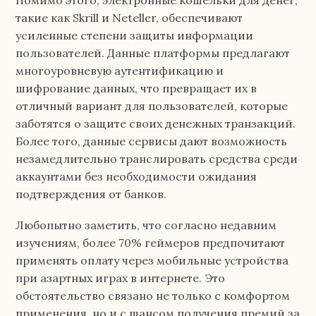
такие как Skrill и Neteller, обеспечивают
усиленные степени защиты информации
пользователей. Данные платформы предлагают
многоуровневую аутентификацию и
шифрование данных, что превращает их в
отличный вариант для пользователей, которые
заботятся о защите своих денежных транзакций.
Более того, данные сервисы дают возможность
незамедлительно транслировать средства среди
аккаунтами без необходимости ожидания
подтверждения от банков.
Любопытно заметить, что согласно недавним
изучениям, более 70% геймеров предпочитают
применять оплату через мобильные устройства
при азартных играх в интернете. Это
обстоятельство связано не только с комфортом
применения, но и с шансом получения премий за