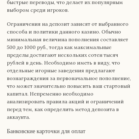
быстрые переводы, что делает их популярным
выбором среди игроков.
Ограничения на депозит зависят от выбранного
способа и политики данного казино. Обычно
минимальная величина пополнения составляет
500 до 1000 руб., тогда как максимальные
пределы достигают нескольких сотен тысяч
рублей в день. Необходимо иметь в виду, что
отдельные игорные заведения предлагают
вознаграждения за первоначальное пополнение,
что может значительно повысить ваш стартовый
капитал. Непременно необходимо
анализировать правила акций и ограничений
перед тем, как определить метод депозита в
аккаунта.
Банковские карточки для оплат