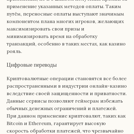
применение указанных методов оплаты. Таким
путём, переносные оплаты выступают значимым
компонентом плана многих игроков, желающих
максимизировать свои призы и
минимизировать время на обработку
транзакций, особенно в таких местах, как казино
рояль.
Цифровые переводы
Криптовалютные операции становятся все более
распространенными в индустрии онлайн-казино
вследствие своей защищенности и приватности.
Данные сервисы позволяют геймерам избежать
обычных денежных ограничений и платежей.
При данном применение криптовалют, таких как
Bitcoin и Ethereum, гарантирует высокую
скорость обработки платежей, что чрезвычайно