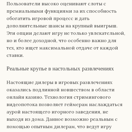
Пользователи высоко оценивают слоты с
премиальными функциями за их способность
обогатить игровой процесс и дать
дополнительные шансы на крупный выигрыш.
Эти опции делают игру не только увлекательной,
но и более доходной, что особенно важно для
тех, кто ищет максимальной отдаче от каждой
ставки.
Реальные крупье в настольных развлечениях
Настоящие дилеры в игровых развлечениях
оказались подлинной новшеством в области
онлайн казино. Технология стримингового
видеопотока позволяет геймерам наслаждаться
аурой настоящего игорного заведения, не
выходя из дома. Данное возможно реальным с
помощью опытным дилерам, что ведут игру