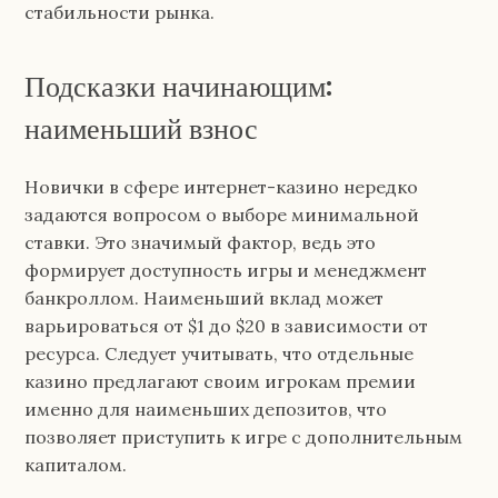
стабильности рынка.
Подсказки начинающим:
наименьший взнос
Новички в сфере интернет-казино нередко
задаются вопросом о выборе минимальной
ставки. Это значимый фактор, ведь это
формирует доступность игры и менеджмент
банкроллом. Наименьший вклад может
варьироваться от $1 до $20 в зависимости от
ресурса. Следует учитывать, что отдельные
казино предлагают своим игрокам премии
именно для наименьших депозитов, что
позволяет приступить к игре с дополнительным
капиталом.