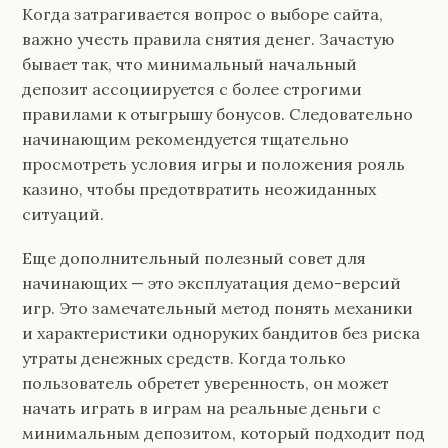
Когда затрагивается вопрос о выборе сайта,
важно учесть правила снятия денег. Зачастую
бывает так, что минимальный начальный
депозит ассоциируется с более строгими
правилами к отыгрышу бонусов. Следовательно
начинающим рекомендуется тщательно
просмотреть условия игры и положения рояль
казино, чтобы предотвратить неожиданных
ситуаций.
Еще дополнительный полезный совет для
начинающих — это эксплуатация демо-версий
игр. Это замечательный метод понять механики
и характеристики одноруких бандитов без риска
утраты денежных средств. Когда только
пользователь обретет уверенность, он может
начать играть в играм на реальные деньги с
минимальным депозитом, который подходит под