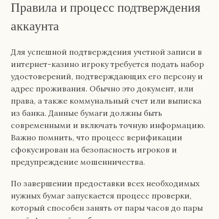
Правила и процесс подтверждения
аккаунта
Для успешной подтверждения учетной записи в
интернет-казино игроку требуется подать набор
удостоверений, подтверждающих его персону и
адрес проживания. Обычно это документ, или
права, а также коммунальный счет или выписка
из банка. Данные бумаги должны быть
современными и включать точную информацию.
Важно помнить, что процесс верификации
сфокусирован на безопасность игроков и
предупреждение мошенничества.
По завершении предоставки всех необходимых
нужных бумаг запускается процесс проверки,
который способен занять от пары часов до пары