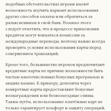
подобных обстоятельствах игроки имеют
возможность изучить вариант использования
других способов оплаты или обратиться за
разъяснениями в свой банк. Помимо этого
следует отметить, что в процессе применении
кредиток могут взиматься комиссии за
международные переводы, поэтому важно всегда
проверять условия использования карты перед
совершением транзакций.
Кроме того, большинство игроков предпочитают
кредитные карты по причине возможности быть
частью многочисленных бонусных программах и
акциях казино. К примеру, депозиты через
конкретные карты предоставляют бонусные
вознаграждения или безвозмездные спины.
Таким путём, использование платёжных карт не
только гарантирует комфорт и защиту операций,