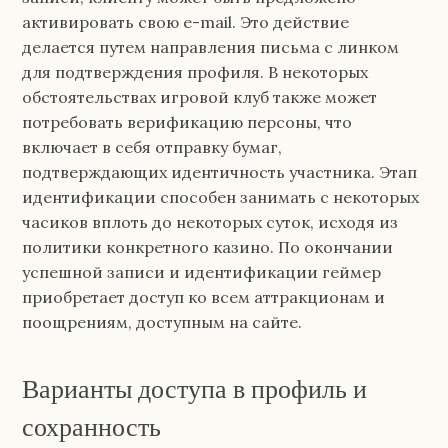
активировать свою e-mail. Это действие
делается путем направления письма с линком
для подтверждения профиля. В некоторых
обстоятельствах игровой клуб также может
потребовать верификацию персоны, что
включает в себя отправку бумаг,
подтверждающих идентичность участника. Этап
идентификации способен занимать с некоторых
часиков вплоть до некоторых суток, исходя из
политики конкретного казино. По окончании
успешной записи и идентификации геймер
приобретает доступ ко всем аттракционам и
поощрениям, доступным на сайте.
Варианты доступа в профиль и
сохранность