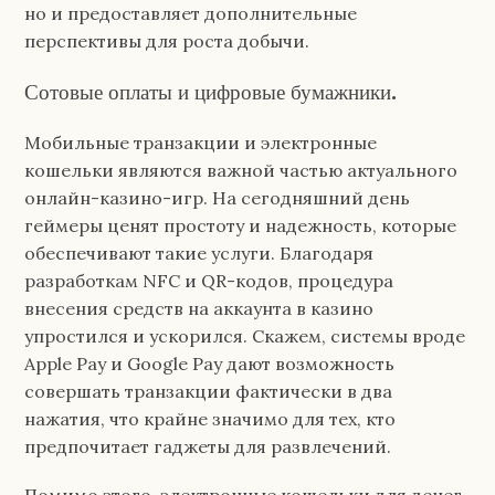
но и предоставляет дополнительные
перспективы для роста добычи.
Сотовые оплаты и цифровые бумажники.
Мобильные транзакции и электронные
кошельки являются важной частью актуального
онлайн-казино-игр. На сегодняшний день
геймеры ценят простоту и надежность, которые
обеспечивают такие услуги. Благодаря
разработкам NFC и QR-кодов, процедура
внесения средств на аккаунта в казино
упростился и ускорился. Скажем, системы вроде
Apple Pay и Google Pay дают возможность
совершать транзакции фактически в два
нажатия, что крайне значимо для тех, кто
предпочитает гаджеты для развлечений.
Помимо этого, электронные кошельки для денег,