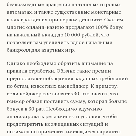
безвозмездные вращения на топовых игровых
автоматах, и также существенные монетарные
вознаграждения при первом депозите. Скажем,
многие онлайн-казино предлагают 100% бонус
на начальный вклад до 10 000 рублей, что
позволяет вам увеличить вдвое начальный
банкролл для азартных игр.
Однако необходимо обратить внимание на
правила отработки. Обычно такие премии
предполагают соблюдения заданных требований
по бетам, известных как вейджер. К примеру,
если вейджер составляет x30, это значит, что
геймер обязан поставить сумму, которая больше
бонуса в 30 раз. Необходимо вдумчиво
анализировать регламенты и условия, чтобы
предотвратить неожиданных ситуаций и
оптимально применять имеющиеся варианты.