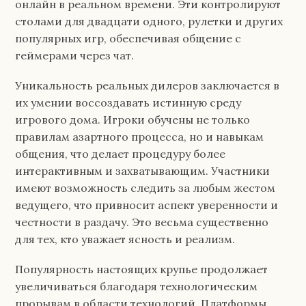
онлайн в реальном времени. Эти контролируют
столами для двадцати одного, рулетки и других
популярных игр, обеспечивая общение с
геймерами через чат.
Уникальность реальных дилеров заключается в
их умении воссоздавать истинную среду
игрового дома. Игроки обучены не только
правилам азартного процесса, но и навыкам
общения, что делает процедуру более
интерактивным и захватывающим. Участники
имеют возможность следить за любым жестом
ведущего, что привносит аспект уверенности и
честности в раздачу. Это весьма существенно
для тех, кто уважает ясность и реализм.
Популярность настоящих крупье продолжает
увеличиваться благодаря технологическим
прорывам в области технологий. Платформы