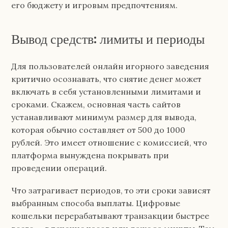
его бюджету и игровым предпочтениям.
Вывод средств: лимиты и периоды
Для пользователей онлайн игорного заведения
критично осознавать, что снятие денег может
включать в себя установленными лимитами и
сроками. Скажем, основная часть сайтов
устанавливают минимум размер для вывода,
которая обычно составляет от 500 до 1000
рублей. Это имеет отношение с комиссией, что
платформа вынуждена покрывать при
проведении операций.
Что затрагивает периодов, то эти сроки зависят
выбранным способа выплаты. Цифровые
кошельки перерабатывают транзакции быстрее