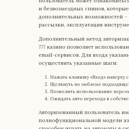
пользователь может ознакомитьс
и безвозмездных спинов, которые
дополнительных возможностей –
рассылки, эксплуатация инструм
Дополнительный метод авторизац
777 казино позволяет использов
email-сервисов. Для входа указа
осуществить указанные шаги:
Нажать клавишу «Вход» наверху с
Щелкнуть по эмблеме подходяще
Позволить использование персо
Ожидать авто перехода в собстве
Авторизованный пользователь им
полнофункциональной модели аз
способен играть на автоматы в се