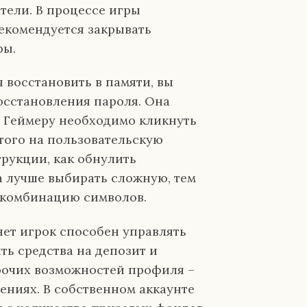
тели. В процессе игры
рекомендуется закрывать
ры.
 восстановить в памяти, вы
осстановления пароля. Она
. Геймеру необходимо кликнуть
этого на пользовательскую
рукции, как обнулить
а лучше выбирать сложную, тем
 комбинацию символов.
ет игрок способен управлять
ть средства на депозит и
прочих возможностей профиля –
ениях. В собственном аккаунте