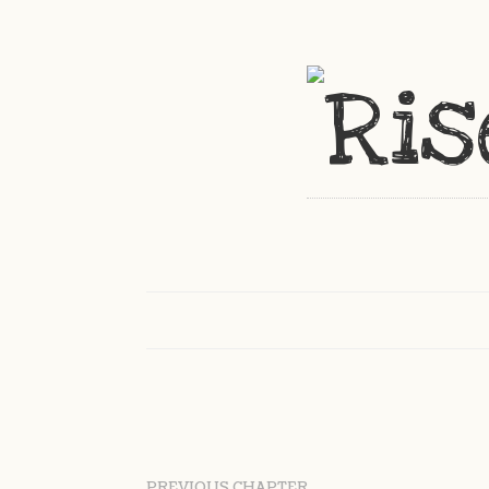
PREVIOUS CHAPTER