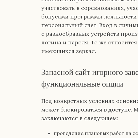
участвовать в соревнованиях, уча
бонусами программы лояльности 
персональный счет. Вход в личны
с разнообразных устройств прои
логина и пароля. То же относится
имеющихся зеркал.
Запасной сайт игорного зав
функциональные опции
Под конкретных условиях основн
может блокироваться в доступе.
заключаются в следующем:
проведение плановых работ на се