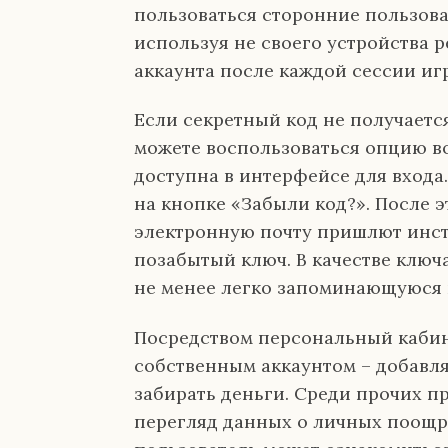
пользоваться сторонние пользова
используя не своего устройства 
аккаунта после каждой сессии иг
Если секретный код не получается
можете воспользоваться опцию в
доступна в интерфейсе для входа
на кнопке «Забыли код?». После 
электронную почту пришлют инст
позабытый ключ. В качестве ключ
не менее легко запоминающуюся
Посредством персональный кабин
собственным аккаунтом – добавля
забирать деньги. Среди прочих 
перегляд данных о личных поощр