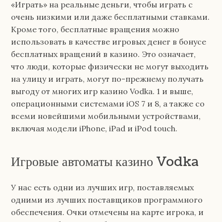
«Играть» на реальные деньги, чтобы играть с
очень низкими или даже бесплатными ставками.
Кроме того, бесплатные вращения можно
использовать в качестве игровых денег в бонусе
бесплатных вращений в казино. Это означает,
что люди, которые физически не могут выходить
на улицу и играть, могут по-прежнему получать
выгоду от многих игр казино Vodka. 1 и выше,
операционными системами iOS 7 и 8, а также со
всеми новейшими мобильными устройствами,
включая модели iPhone, iPad и iPod touch.
Игровые автоматы казино Vodka
У нас есть одни из лучших игр, поставляемых
одними из лучших поставщиков программного
обеспечения. Очки отмечены на карте игрока, и