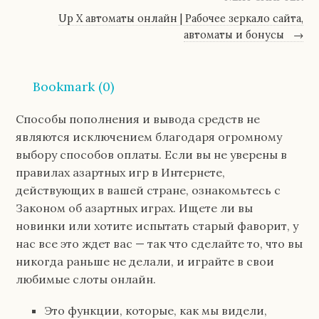
Up X автоматы онлайн | Рабочее зеркало сайта,
автоматы и бонусы
→
Bookmark (
0
)
Способы пополнения и вывода средств не
являются исключением благодаря огромному
выбору способов оплаты. Если вы не уверены в
правилах азартных игр в Интернете,
действующих в вашей стране, ознакомьтесь с
Законом об азартных играх. Ищете ли вы
новинки или хотите испытать старый фаворит, у
нас все это ждет вас — так что сделайте то, что вы
никогда раньше не делали, и играйте в свои
любимые слоты онлайн.
Это функции, которые, как мы видели,