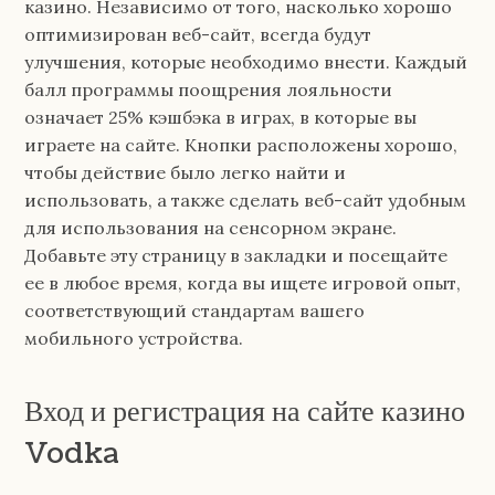
казино. Независимо от того, насколько хорошо
оптимизирован веб-сайт, всегда будут
улучшения, которые необходимо внести. Каждый
балл программы поощрения лояльности
означает 25% кэшбэка в играх, в которые вы
играете на сайте. Кнопки расположены хорошо,
чтобы действие было легко найти и
использовать, а также сделать веб-сайт удобным
для использования на сенсорном экране.
Добавьте эту страницу в закладки и посещайте
ее в любое время, когда вы ищете игровой опыт,
соответствующий стандартам вашего
мобильного устройства.
Вход и регистрация на сайте казино
Vodka