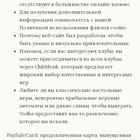
отсутствуют в большинстве онлайн-казино.
Для получения дополнительной
информации ознакомьтесь с нашей
Политикой использования файлов cookie.
Поэтому веб-сайт был разработан, чтобы
быть умным и визуально привлекательным.
Наконец, если вас интересуют клубы, вы
можете присоединиться ко всем клубам
через ClubMonk, который предлагает
широкий выбор качественных и интересных
игр.
Любите ли вы классические настольные
игры, невероятно прибыльные игровые
автоматы или дикие спины, чтобы выиграть,
Vodka предоставит вам то развлечение,
которое вы искали.
PaySafeCard: предоплаченная карта, выпущенная