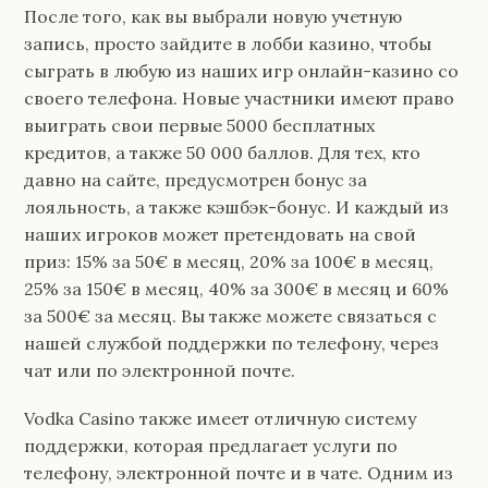
После того, как вы выбрали новую учетную
запись, просто зайдите в лобби казино, чтобы
сыграть в любую из наших игр онлайн-казино со
своего телефона. Новые участники имеют право
выиграть свои первые 5000 бесплатных
кредитов, а также 50 000 баллов. Для тех, кто
давно на сайте, предусмотрен бонус за
лояльность, а также кэшбэк-бонус. И каждый из
наших игроков может претендовать на свой
приз: 15% за 50€ в месяц, 20% за 100€ в месяц,
25% за 150€ в месяц, 40% за 300€ в месяц и 60%
за 500€ за месяц. Вы также можете связаться с
нашей службой поддержки по телефону, через
чат или по электронной почте.
Vodka Casino также имеет отличную систему
поддержки, которая предлагает услуги по
телефону, электронной почте и в чате. Одним из