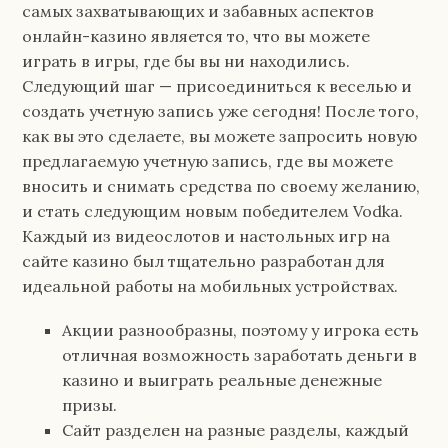
самых захватывающих и забавных аспектов
онлайн-казино является то, что вы можете
играть в игры, где бы вы ни находились.
Следующий шаг — присоединиться к веселью и
создать учетную запись уже сегодня! После того,
как вы это сделаете, вы можете запросить новую
предлагаемую учетную запись, где вы можете
вносить и снимать средства по своему желанию,
и стать следующим новым победителем Vodka.
Каждый из видеослотов и настольных игр на
сайте казино был тщательно разработан для
идеальной работы на мобильных устройствах.
Акции разнообразны, поэтому у игрока есть
отличная возможность заработать деньги в
казино и выиграть реальные денежные
призы.
Сайт разделен на разные разделы, каждый