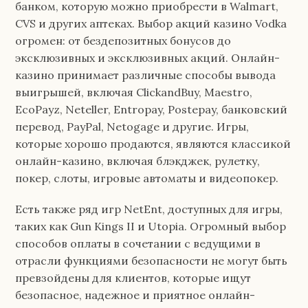
банком, которую можно приобрести в Walmart,
CVS и других аптеках. Выбор акций казино Vodka
огромен: от бездепозитных бонусов до
эксклюзивных и эксклюзивных акций. Онлайн-
казино принимает различные способы вывода
выигрышей, включая ClickandBuy, Maestro,
EcoPayz, Neteller, Entropay, Postepay, банковский
перевод, PayPal, Netogage и другие. Игры,
которые хорошо продаются, являются классикой
онлайн-казино, включая блэкджек, рулетку,
покер, слоты, игровые автоматы и видеопокер.
Есть также ряд игр NetEnt, доступных для игры,
таких как Gun Kings II и Utopia. Огромный выбор
способов оплаты в сочетании с ведущими в
отрасли функциями безопасности не могут быть
превзойдены для клиентов, которые ищут
безопасное, надежное и приятное онлайн-