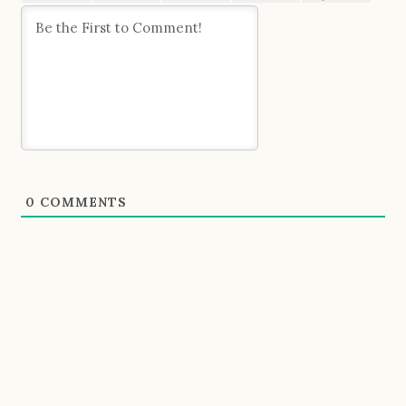
0
COMMENTS