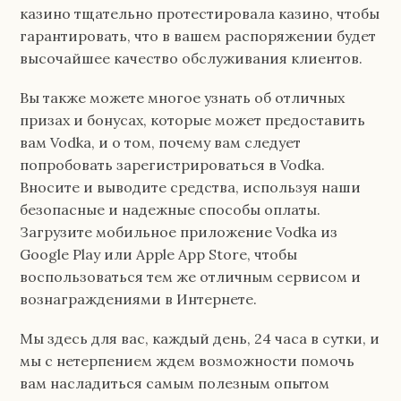
казино тщательно протестировала казино, чтобы
гарантировать, что в вашем распоряжении будет
высочайшее качество обслуживания клиентов.
Вы также можете многое узнать об отличных
призах и бонусах, которые может предоставить
вам Vodka, и о том, почему вам следует
попробовать зарегистрироваться в Vodka.
Вносите и выводите средства, используя наши
безопасные и надежные способы оплаты.
Загрузите мобильное приложение Vodka из
Google Play или Apple App Store, чтобы
воспользоваться тем же отличным сервисом и
вознаграждениями в Интернете.
Мы здесь для вас, каждый день, 24 часа в сутки, и
мы с нетерпением ждем возможности помочь
вам насладиться самым полезным опытом