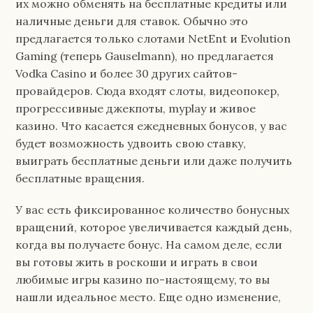
их можно обменять на бесплатные кредиты или
наличные деньги для ставок. Обычно это
предлагается только слотами NetEnt и Evolution
Gaming (теперь Gauselmann), но предлагается
Vodka Casino и более 30 других сайтов-
провайдеров. Сюда входят слоты, видеопокер,
прогрессивные джекпоты, myplay и живое
казино. Что касается ежедневных бонусов, у вас
будет возможность удвоить свою ставку,
выиграть бесплатные деньги или даже получить
бесплатные вращения.
У вас есть фиксированное количество бонусных
вращений, которое увеличивается каждый день,
когда вы получаете бонус. На самом деле, если
вы готовы жить в роскоши и играть в свои
любимые игры казино по-настоящему, то вы
нашли идеальное место. Еще одно изменение,