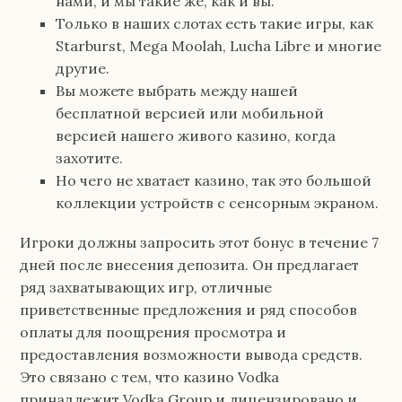
нами, и мы такие же, как и вы.
Только в наших слотах есть такие игры, как
Starburst, Mega Moolah, Lucha Libre и многие
другие.
Вы можете выбрать между нашей
бесплатной версией или мобильной
версией нашего живого казино, когда
захотите.
Но чего не хватает казино, так это большой
коллекции устройств с сенсорным экраном.
Игроки должны запросить этот бонус в течение 7
дней после внесения депозита. Он предлагает
ряд захватывающих игр, отличные
приветственные предложения и ряд способов
оплаты для поощрения просмотра и
предоставления возможности вывода средств.
Это связано с тем, что казино Vodka
принадлежит Vodka Group и лицензировано и