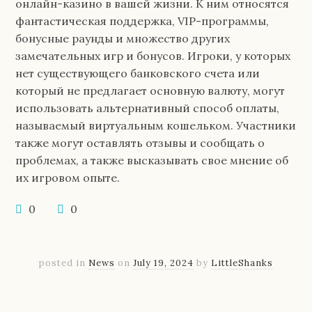
онлайн-казино в вашей жизни. К ним относятся
фантастическая поддержка, VIP-программы,
бонусные раунды и множество других
замечательных игр и бонусов. Игроки, у которых
нет существующего банковского счета или
который не предлагает основную валюту, могут
использовать альтернативный способ оплаты,
называемый виртуальным кошельком. Участники
также могут оставлять отзывы и сообщать о
проблемах, а также высказывать свое мнение об
их игровом опыте.
0
0
posted in
News
on
July 19, 2024
by
LittleShanks