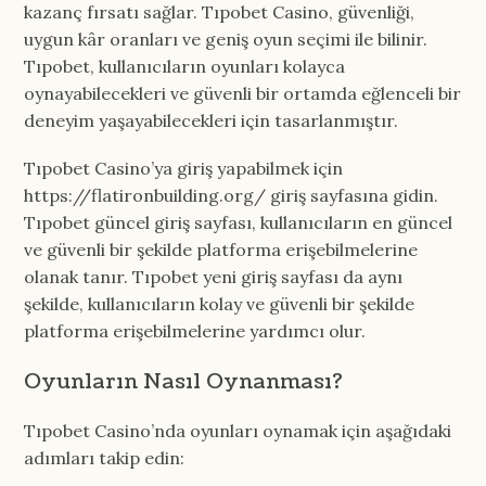
kazanç fırsatı sağlar. Tıpobet Casino, güvenliği,
uygun kâr oranları ve geniş oyun seçimi ile bilinir.
Tıpobet, kullanıcıların oyunları kolayca
oynayabilecekleri ve güvenli bir ortamda eğlenceli bir
deneyim yaşayabilecekleri için tasarlanmıştır.
Tıpobet Casino’ya giriş yapabilmek için
https://flatironbuilding.org/ giriş sayfasına gidin.
Tıpobet güncel giriş sayfası, kullanıcıların en güncel
ve güvenli bir şekilde platforma erişebilmelerine
olanak tanır. Tıpobet yeni giriş sayfası da aynı
şekilde, kullanıcıların kolay ve güvenli bir şekilde
platforma erişebilmelerine yardımcı olur.
Oyunların Nasıl Oynanması?
Tıpobet Casino’nda oyunları oynamak için aşağıdaki
adımları takip edin: