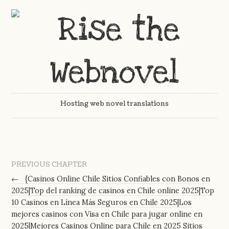
Hosting web novel translations
PREVIOUS CHAPTER
←
{Casinos Online Chile Sitios Confiables con Bonos en
2025|Top del ranking de casinos en Chile online 2025|Top
10 Casinos en Línea Más Seguros en Chile 2025|Los
mejores casinos con Visa en Chile para jugar online en
2025|Mejores Casinos Online para Chile en 2025 Sitios