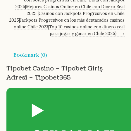
con botes progresivos en Chile ️ Slots con Jackpot
2025|Mejores Casinos Online en Chile con Dinero Real
2025 ️|Casinos con Jackpots Progresivos en Chile
2025|Jackpots Progresivos en los más destacados casinos
online Chile 2023|Top 10 casinos online con dinero real
para jugar y ganar en Chile 2025}
→
Bookmark (
0
)
Tipobet Casino – Tipobet Giriş
Adresi – Tipobet365
▶️