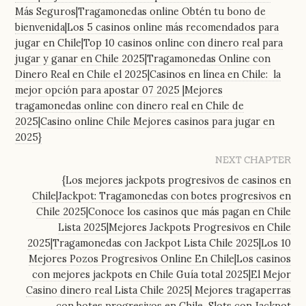
Más Seguros|Tragamonedas online Obtén tu bono de
bienvenida|Los 5 casinos online más recomendados para
jugar en Chile|Top 10 casinos online con dinero real para
jugar y ganar en Chile 2025|Tragamonedas Online con
Dinero Real en Chile el 2025|Casinos en línea en Chile: ️ la
mejor opción para apostar 07 2025 ️|Mejores
tragamonedas online con dinero real en Chile de
2025|Casino online Chile Mejores casinos para jugar en
2025}
NEXT CHAPTER
{Los mejores jackpots progresivos de casinos en
Chile|Jackpot: Tragamonedas con botes progresivos en
Chile 2025|Conoce los casinos que más pagan en Chile
Lista 2025|Mejores Jackpots Progresivos en Chile
2025|Tragamonedas con Jackpot Lista Chile 2025|Los 10
Mejores Pozos Progresivos Online En Chile|Los casinos
con mejores jackpots en Chile Guía total 2025|El Mejor
Casino dinero real Lista Chile 2025|️ Mejores tragaperras