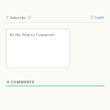
Login
Subscribe
0
COMMENTS