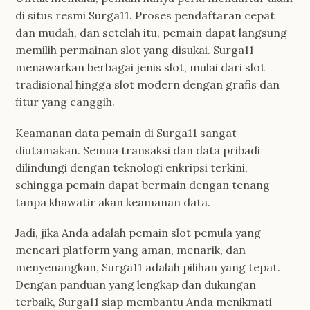
di situs resmi Surga11. Proses pendaftaran cepat
dan mudah, dan setelah itu, pemain dapat langsung
memilih permainan slot yang disukai. Surga11
menawarkan berbagai jenis slot, mulai dari slot
tradisional hingga slot modern dengan grafis dan
fitur yang canggih.
Keamanan data pemain di Surga11 sangat
diutamakan. Semua transaksi dan data pribadi
dilindungi dengan teknologi enkripsi terkini,
sehingga pemain dapat bermain dengan tenang
tanpa khawatir akan keamanan data.
Jadi, jika Anda adalah pemain slot pemula yang
mencari platform yang aman, menarik, dan
menyenangkan, Surga11 adalah pilihan yang tepat.
Dengan panduan yang lengkap dan dukungan
terbaik, Surga11 siap membantu Anda menikmati