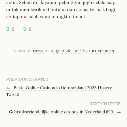
setia. Selain itu, layanan pelanggan juga selalu siap
untuk memberikan bantuan dan solusi terbaik bagi
setiap masalah yang mungkin timbul.
0
0
posted in
News
on
August 25, 2025
by
LittleShanks
PREVIOUS CHAPTER
←
Beste Online Casinos in Deutschland 2025 Unsere
Top 10
NEXT CHAPTER
Gebruiksvriendelijke online casinos in Nederland.690
→