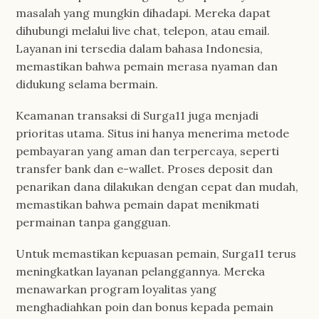
masalah yang mungkin dihadapi. Mereka dapat
dihubungi melalui live chat, telepon, atau email.
Layanan ini tersedia dalam bahasa Indonesia,
memastikan bahwa pemain merasa nyaman dan
didukung selama bermain.
Keamanan transaksi di Surga11 juga menjadi
prioritas utama. Situs ini hanya menerima metode
pembayaran yang aman dan terpercaya, seperti
transfer bank dan e-wallet. Proses deposit dan
penarikan dana dilakukan dengan cepat dan mudah,
memastikan bahwa pemain dapat menikmati
permainan tanpa gangguan.
Untuk memastikan kepuasan pemain, Surga11 terus
meningkatkan layanan pelanggannya. Mereka
menawarkan program loyalitas yang
menghadiahkan poin dan bonus kepada pemain