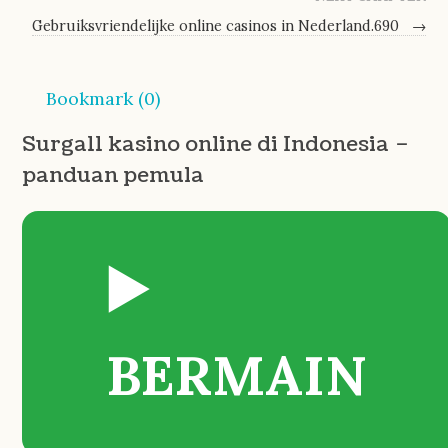
Gebruiksvriendelijke online casinos in Nederland.690
→
Bookmark (
0
)
Surga11 kasino online di Indonesia –
panduan pemula
▶️
BERMAIN