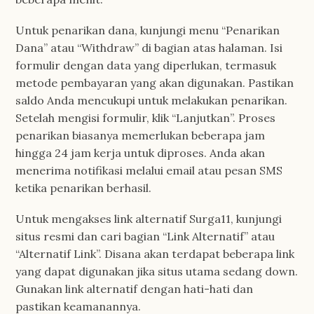
Untuk penarikan dana, kunjungi menu “Penarikan
Dana” atau “Withdraw” di bagian atas halaman. Isi
formulir dengan data yang diperlukan, termasuk
metode pembayaran yang akan digunakan. Pastikan
saldo Anda mencukupi untuk melakukan penarikan.
Setelah mengisi formulir, klik “Lanjutkan”. Proses
penarikan biasanya memerlukan beberapa jam
hingga 24 jam kerja untuk diproses. Anda akan
menerima notifikasi melalui email atau pesan SMS
ketika penarikan berhasil.
Untuk mengakses link alternatif Surga11, kunjungi
situs resmi dan cari bagian “Link Alternatif” atau
“Alternatif Link”. Disana akan terdapat beberapa link
yang dapat digunakan jika situs utama sedang down.
Gunakan link alternatif dengan hati-hati dan
pastikan keamanannya.