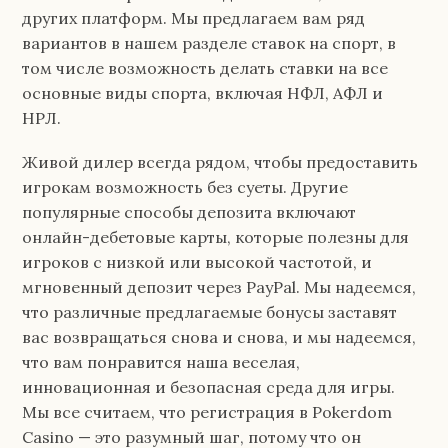
других платформ. Мы предлагаем вам ряд
вариантов в нашем разделе ставок на спорт, в
том числе возможность делать ставки на все
основные виды спорта, включая НФЛ, АФЛ и
НРЛ.
Живой дилер всегда рядом, чтобы предоставить
игрокам возможность без суеты. Другие
популярные способы депозита включают
онлайн-дебетовые карты, которые полезны для
игроков с низкой или высокой частотой, и
мгновенный депозит через PayPal. Мы надеемся,
что различные предлагаемые бонусы заставят
вас возвращаться снова и снова, и мы надеемся,
что вам понравится наша веселая,
инновационная и безопасная среда для игры.
Мы все считаем, что регистрация в Pokerdom
Casino — это разумный шаг, потому что он