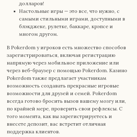
долларов!
Настольные игры — это все, что нужно, с
самыми стильными играми, доступными в
блэкджеке, рулетке, баккаре, крэпсе и
многом другом.
В Pokerdom у игроков есть множество способов
зарегистрироваться, включая регистрацию
напрямую через мобильное приложение или
через веб-браузер с помощью Pokerdom. Казино
Pokerdom также предлагает участникам
возможность создавать прекрасные игровые
возможности для друзей и семей. Pokerdom
всегда готово бросить вызов вашему мозгу или,
по крайней мере, проверить свои рефлексы. С
того момента, как вы зарегистрируетесь и
внесете депозит, вас встретит отличная
поддержка клиентов.