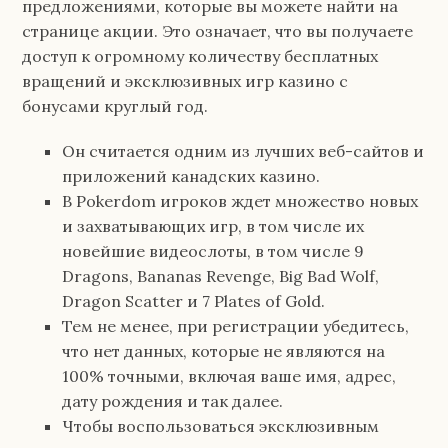
предложениями, которые вы можете найти на
странице акции. Это означает, что вы получаете
доступ к огромному количеству бесплатных
вращений и эксклюзивных игр казино с
бонусами круглый год.
Он считается одним из лучших веб-сайтов и
приложений канадских казино.
В Pokerdom игроков ждет множество новых
и захватывающих игр, в том числе их
новейшие видеослоты, в том числе 9
Dragons, Bananas Revenge, Big Bad Wolf,
Dragon Scatter и 7 Plates of Gold.
Тем не менее, при регистрации убедитесь,
что нет данных, которые не являются на
100% точными, включая ваше имя, адрес,
дату рождения и так далее.
Чтобы воспользоваться эксклюзивным