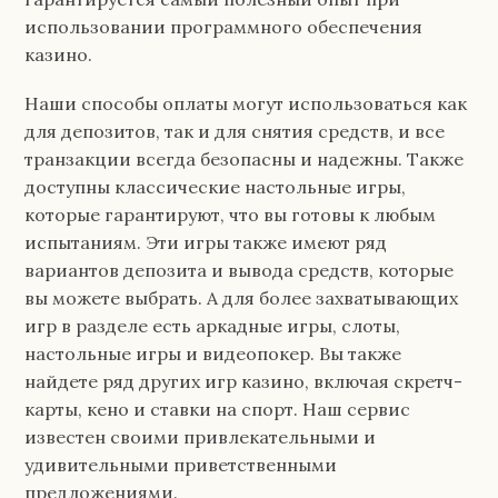
использовании программного обеспечения
казино.
Наши способы оплаты могут использоваться как
для депозитов, так и для снятия средств, и все
транзакции всегда безопасны и надежны. Также
доступны классические настольные игры,
которые гарантируют, что вы готовы к любым
испытаниям. Эти игры также имеют ряд
вариантов депозита и вывода средств, которые
вы можете выбрать. А для более захватывающих
игр в разделе есть аркадные игры, слоты,
настольные игры и видеопокер. Вы также
найдете ряд других игр казино, включая скретч-
карты, кено и ставки на спорт. Наш сервис
известен своими привлекательными и
удивительными приветственными
предложениями.