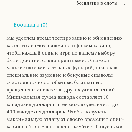
бесплатно в слоты
→
Bookmark (
0
)
Мы уделяем время тестированию и обновлению
каждого аспекта нашей платформы казино,
чтобы каждый спин и игра по вашему выбору
были действительно приятными. Он имеет
множество замечательных функций, таких как
специальные звуковые и бонусные символы,
счастливое число, обычные бесплатные
вращения и множество других удовольствий.
Минимальная сумма вывода составляет 10
канадских долларов, и ее можно увеличить до
400 канадских долларов. Чтобы получить
максимальную отдачу от своего времени в спин-
казино, обязательно воспользуйтесь бонусными