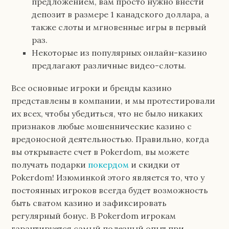
предложением, вам просто нужно внести
депозит в размере 1 канадского доллара, а
также слоты и мгновенные игры в первый
раз.
Некоторые из популярных онлайн-казино
предлагают различные видео-слоты.
Все основные игроки и бренды казино
представлены в компании, и мы протестировали
их всех, чтобы убедиться, что не было никаких
признаков любые мошеннические казино с
вредоносной деятельностью. Правильно, когда
вы открываете счет в Pokerdom, вы можете
получать подарки
покердом
и скидки от
Pokerdom! Изюминкой этого является то, что у
постоянных игроков всегда будет возможность
быть сватом казино и зафиксировать
регулярный бонус. В Pokerdom игрокам
гарантируется самый полезный опыт при