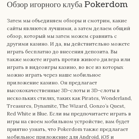
Обзор игорного клуба Pokerdom
Затем мы объединяем обзоры и смотрим, какие
сайты являются лучшими, а затем делаем общий
обзор, который мы затем можем сравнить с
другими казино. И да, вы действительно можете
играть бесплатно до внесения депозита. Вы
также можете играть против живого дилера или
играть в видеоигры казино, во все из которых
можно играть через наше мобильное
приложение казино. Он предлагает
высококачественные 3D-слоты и 3D-слоты в
нескольких стилях, таких как Pirates, Wonderland,
Treasures, Dynamite, The Wizard, Gonzo’s Quest,
Red White и Blue. Если вы предпочитаете играть в
игры на своем мобильном устройстве, вам будет
приятно узнать, что Pokerdom также предлагает
мобильное приложение для Android, iOS и