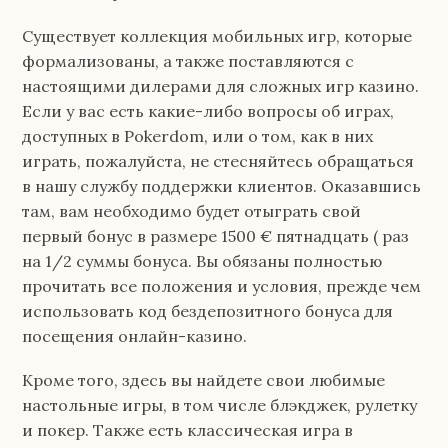
Существует коллекция мобильных игр, которые
формализованы, а также поставляются с
настоящими дилерами для сложных игр казино.
Если у вас есть какие-либо вопросы об играх,
доступных в Pokerdom, или о том, как в них
играть, пожалуйста, не стесняйтесь обращаться
в нашу службу поддержки клиентов. Оказавшись
там, вам необходимо будет отыграть свой
первый бонус в размере 1500 € пятнадцать ( раз
на 1/2 суммы бонуса. Вы обязаны полностью
прочитать все положения и условия, прежде чем
использовать код бездепозитного бонуса для
посещения онлайн-казино.
Кроме того, здесь вы найдете свои любимые
настольные игры, в том числе блэкджек, рулетку
и покер. Также есть классическая игра в