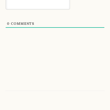
0
COMMENTS