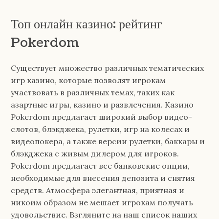
Топ онлайн казино: рейтинг
Pokerdom
Существует множество различных тематических
игр казино, которые позволят игрокам
участвовать в различных темах, таких как
азартные игры, казино и развлечения. Казино
Pokerdom предлагает широкий выбор видео-
слотов, блэкджека, рулетки, игр на колесах и
видеопокера, а также версии рулетки, баккары и
блэкджека с живым дилером для игроков.
Pokerdom предлагает все банковские опции,
необходимые для внесения депозита и снятия
средств. Атмосфера элегантная, приятная и
никоим образом не мешает игрокам получать
удовольствие. Взгляните на наш список наших