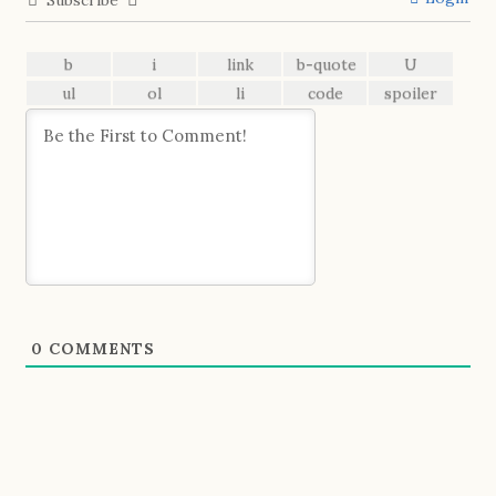
Subscribe
0
COMMENTS