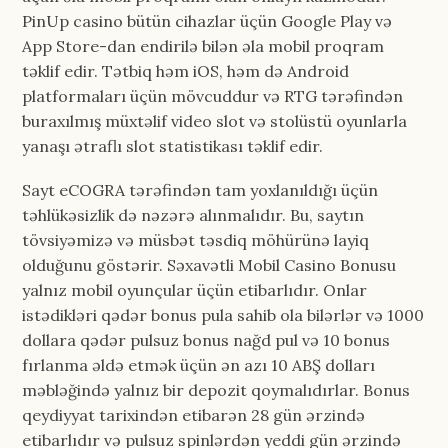
PinUp casino bütün cihazlar üçün Google Play və
App Store-dan endirilə bilən əla mobil proqram
təklif edir. Tətbiq həm iOS, həm də Android
platformaları üçün mövcuddur və RTG tərəfindən
buraxılmış müxtəlif video slot və stolüstü oyunlarla
yanaşı ətraflı slot statistikası təklif edir.
Sayt eCOGRA tərəfindən tam yoxlanıldığı üçün
təhlükəsizlik də nəzərə alınmalıdır. Bu, saytın
tövsiyəmizə və müsbət təsdiq möhürünə layiq
olduğunu göstərir. Səxavətli Mobil Casino Bonusu
yalnız mobil oyunçular üçün etibarlıdır. Onlar
istədikləri qədər bonus pula sahib ola bilərlər və 1000
dollara qədər pulsuz bonus nağd pul və 10 bonus
fırlanma əldə etmək üçün ən azı 10 ABŞ dolları
məbləğində yalnız bir depozit qoymalıdırlar. Bonus
qeydiyyat tarixindən etibarən 28 gün ərzində
etibarlıdır və pulsuz spinlərdən yeddi gün ərzində