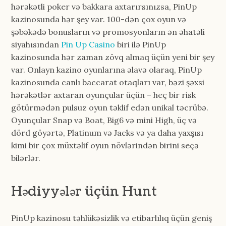
hərəkətli poker və bakkara axtarırsınızsa, PinUp
kazinosunda hər şey var. 100-dən çox oyun və
şəbəkədə bonusların və promosyonların ən əhatəli
siyahısından
Pin Up Casino
biri ilə PinUp
kazinosunda hər zaman zövq almaq üçün yeni bir şey
var. Onlayn kazino oyunlarına əlavə olaraq, PinUp
kazinosunda canlı baccarat otaqları var, bəzi şəxsi
hərəkətlər axtaran oyunçular üçün – heç bir risk
götürmədən pulsuz oyun təklif edən unikal təcrübə.
Oyunçular Snap və Boat, Big6 və mini High, üç və
dörd göyərtə, Platinum və Jacks və ya daha yaxşısı
kimi bir çox müxtəlif oyun növlərindən birini seçə
bilərlər.
Hədiyyələr üçün Hunt
PinUp kazinosu təhlükəsizlik və etibarlılıq üçün geniş