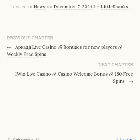
posted in
News
on
December 7, 2024
by
LittleShanks
PREVIOUS CHAPTER
←
Аркада Live Casino 💰 Bonuses for new players 💰
Weekly Free Spins
NEXT CHAPTER
1Win Live Casino 💰 Casino Welcome Bonus 💰 180 Free
Spins
→
Login