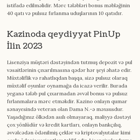
istifadə edilməlidir. Mərc tələbləri bonus məbləğinin
40 qatı və pulsuz fırlanma uduşlarının 10 qatıdır.
Kazinoda qeydiyyat PinUp
İlin 2023
Lisenziya müştəri dəstəyindən tutmuş depozit və pul
vəsaitlərinin çıxarılmasına qədər hər şeyi əhatə edir.
Müxtəliflik və rahatlıqdan başqa, sizə pulsuz olaraq
müxtəlif oyunlar oynamağa da icazə verilir. Burada
yeganə tələb pul çıxarmadan əvvəl bonus və pulsuz
fırlanmalara mərc etməkdir. Kazino onlayn qumar
sənayesində veteran olan Dama N.-ə məxsusdur.
Yaşadığınız ölkədən asılı olmayaraq, maliyyə dəstəyi
çox yönlüdür və kredit kartları, onlayn bankçılıq,
əvvəlcədən ödənilmiş çeklər və kriptovalyutalar kimi