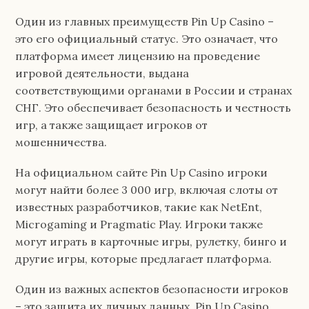
Один из главных преимуществ Pin Up Casino –
это его официальный статус. Это означает, что
платформа имеет лицензию на проведение
игровой деятельности, выдана
соответствующими органами в России и странах
СНГ. Это обеспечивает безопасность и честность
игр, а также защищает игроков от
мошенничества.
На официальном сайте Pin Up Casino игроки
могут найти более 3 000 игр, включая слоты от
известных разработчиков, такие как NetEnt,
Microgaming и Pragmatic Play. Игроки также
могут играть в карточные игры, рулетку, бинго и
другие игры, которые предлагает платформа.
Один из важных аспектов безопасности игроков
– это защита их личных данных. Pin Up Casino