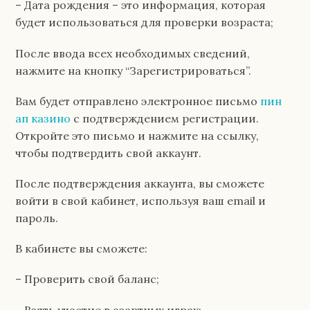
– Дата рождения – это информация, которая
будет использоваться для проверки возраста;
После ввода всех необходимых сведений,
нажмите на кнопку “Зарегистрироваться”.
Вам будет отправлено электронное письмо
пин
ап казино
с подтверждением регистрации.
Откройте это письмо и нажмите на ссылку,
чтобы подтвердить свой аккаунт.
После подтверждения аккаунта, вы сможете
войти в свой кабинет, используя ваш email и
пароль.
В кабинете вы сможете:
– Проверить свой баланс;
– Взять участие в азартных играх;