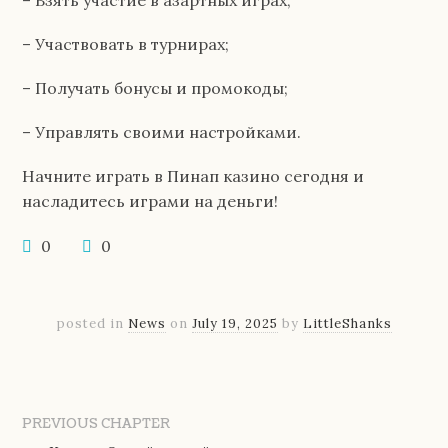
– Участвовать в турнирах;
– Получать бонусы и промокоды;
– Управлять своими настройками.
Начните играть в Пинап казино сегодня и
насладитесь играми на деньги!
0
0
posted in
News
on
July 19, 2025
by
LittleShanks
PREVIOUS CHAPTER