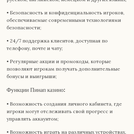
• Безопасность и конфиденциальность игроков,
обеспечиваемые современными технологиями
безопасности;
• 24/7 поддержка клиентов, доступная по
телефону, почте и чату;
• Регулярные акции и промокоды, которые
позволяют игрокам получать дополнительные
бонусы и выигрыши;
Функции Пинап казино:
• Возможность создания личного кабинета, где
игроки могут отслеживать свой прогресс и
управлять аккаунтом;
• Возможность играть на различных устройствах,