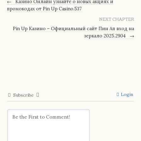
←
Казино Онлайн узнайте о новых акциях и
промокодах от Pin Up Casino.537
NEXT CHAPTER
Pin Up Казино – Официальный сайт Пин Ап вход на
зеркало 2025.2904
→
Login
Subscribe