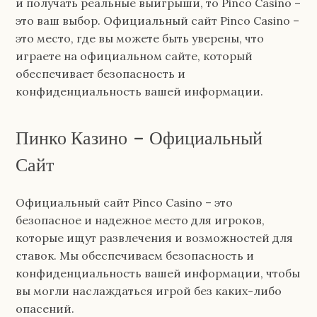
и получать реальные выигрыши, то Pinco Casino –
это ваш выбор. Официальный сайт Pinco Casino –
это место, где вы можете быть уверены, что
играете на официальном сайте, который
обеспечивает безопасность и
конфиденциальность вашей информации.
Пинко Казино – Официальный
Сайт
Официальный сайт Pinco Casino – это
безопасное и надежное место для игроков,
которые ищут развлечения и возможностей для
ставок. Мы обеспечиваем безопасность и
конфиденциальность вашей информации, чтобы
вы могли наслаждаться игрой без каких-либо
опасений.