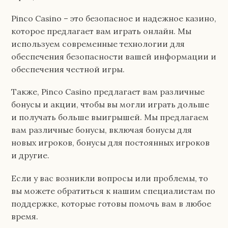
Pinco Casino – это безопасное и надежное казино,
которое предлагает вам играть онлайн. Мы
используем современные технологии для
обеспечения безопасности вашей информации и
обеспечения честной игры.
Также, Pinco Casino предлагает вам различные
бонусы и акции, чтобы вы могли играть дольше
и получать больше выигрышей. Мы предлагаем
вам различные бонусы, включая бонусы для
новых игроков, бонусы для постоянных игроков
и другие.
Если у вас возникли вопросы или проблемы, то
вы можете обратиться к нашим специалистам по
поддержке, которые готовы помочь вам в любое
время.