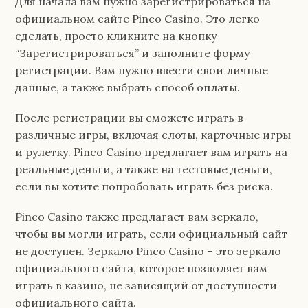
Для начала вам нужно зарегистрироваться на
официальном сайте Pinco Casino. Это легко
сделать, просто кликните на кнопку
“Зарегистрироваться” и заполните форму
регистрации. Вам нужно ввести свои личные
данные, а также выбрать способ оплаты.
После регистрации вы сможете играть в
различные игры, включая слоты, карточные игры
и рулетку. Pinco Casino предлагает вам играть на
реальные деньги, а также на тестовые деньги,
если вы хотите попробовать играть без риска.
Pinco Casino также предлагает вам зеркало,
чтобы вы могли играть, если официальный сайт
не доступен. Зеркало Pinco Casino – это зеркало
официального сайта, которое позволяет вам
играть в казино, не зависящий от доступности
официального сайта.