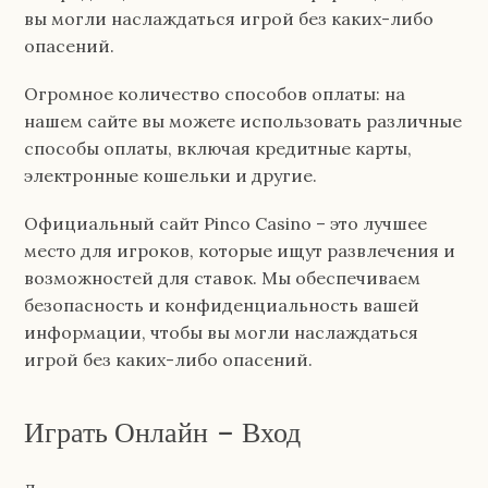
вы могли наслаждаться игрой без каких-либо
опасений.
Огромное количество способов оплаты: на
нашем сайте вы можете использовать различные
способы оплаты, включая кредитные карты,
электронные кошельки и другие.
Официальный сайт Pinco Casino – это лучшее
место для игроков, которые ищут развлечения и
возможностей для ставок. Мы обеспечиваем
безопасность и конфиденциальность вашей
информации, чтобы вы могли наслаждаться
игрой без каких-либо опасений.
Играть Онлайн – Вход