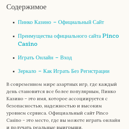
Содержимое
Пинко Казино – Официальный Сайт
Преимущества официального сайта Pinco
Casino
Играть Онлайн – Вход
Зеркало – Как Играть Без Регистрации
В современном мире азартных игр, где каждый
день становится все более популярным, Пинко
Казино – это имя, которое ассоциируется с
безопасностью, надежностью и высоким
уровнем сервиса. Официальный сайт Pinco
Casino – это место, где вы можете играть онлайн
и получать реальные выигрыши.