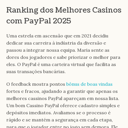
Ranking dos Melhores Casinos
com PayPal 2025
Uma estrela em ascensão que em 2021 decidiu
dedicar sua carreira à indústria da diversão e
passou a integrar nossa equipa. Maria sente as
dores dos jogadores e sabe priorizar o melhor para
eles. O PayPal é uma carteira virtual que facilita as
suas transações bancárias.
O feedback mostra pontos
bônus de boas vindas
fortes e fracos, ajudando a garantir que apenas os
melhores cassinos PayPal apareçam em nossa lista.
Um bom Cassino PayPal oferece cadastro simples e
depósitos imediatos. Avaliamos se o processo é
rápido e se mantém a segurança em cada etapa,
para que o jogador entre no jogo sem demora. Ele