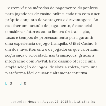
Existem vários métodos de pagamento disponíveis
para jogadores de casino online, cada um com o seu
próprio conjunto de vantagens e desvantagens. Ao
escolher um método de pagamento, é essencial
considerar fatores como limites de transação,
taxas e tempos de processamento para garantir
uma experiência de jogo tranquila. O iBet Casino é
um dos favoritos entre os jogadores que valorizam
segurança e velocidade nas transações, graças à
integração com PayPal. Este cassino oferece uma
ampla seleção de jogos, de slots a roleta, com uma
plataforma fácil de usar e altamente intuitiva.
0
0
posted in
News
on
August 25, 2025
by
LittleShanks