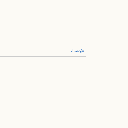
Login