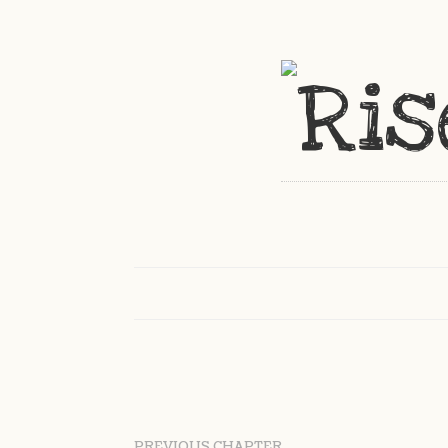
PREVIOUS CHAPTER