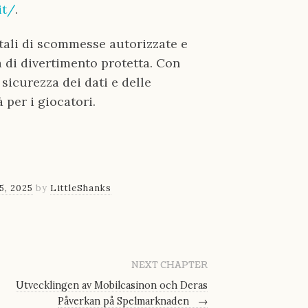
it/
.
rtali di scommesse autorizzate e
 di divertimento protetta. Con
 sicurezza dei dati e delle
 per i giocatori.
25, 2025
by
LittleShanks
NEXT CHAPTER
Utvecklingen av Mobilcasinon och Deras
Påverkan på Spelmarknaden
→