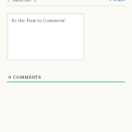
0
COMMENTS