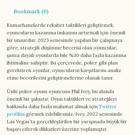
Bookmark (
0
)
Kumarhanelerde rekabet taktikleri geliştirmek,
oyuncuların kazanma imkanını artırmak için önemli
bir unsurdur. 2023 senesinde yapılan bir çalışmaya
göre, stratejik düşünme becerisi olan oyuncular,
şansa dayalı oyunlarda bile %30 daha fazla kazanma
ihtimaline sahiptir. Bu çerçevede, poker gibi plan
gerektiren oyunlar, oyuncuların karşıtlarını analiz
etme becerilerini geliştirmelerine olanak tanır.
Ünlü poker oyunu oyuncusu Phil Ivey, bu alanda
önemli bir şahıstır. Oyun taktikleri ve stratejileri
hakkında daha fazla malumat almak için
Twitter
profilini
görmek edebilirsiniz. Ivey, 2022 senesinde
Las Vegas’ta gerçekleştirilen bir yarışmada büyük bir
başarı ederek dikkatleri üzerine toplamıştır.