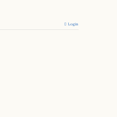
Login