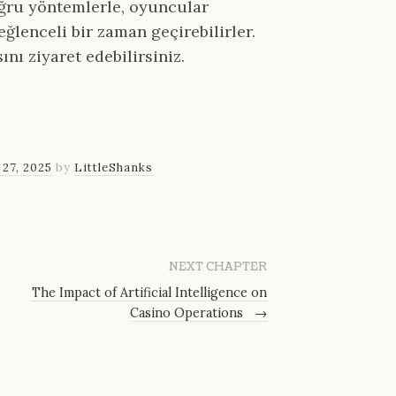
ğru yöntemlerle, oyuncular
 eğlenceli bir zaman geçirebilirler.
ını ziyaret edebilirsiniz.
 27, 2025
by
LittleShanks
NEXT CHAPTER
The Impact of Artificial Intelligence on
Casino Operations
→