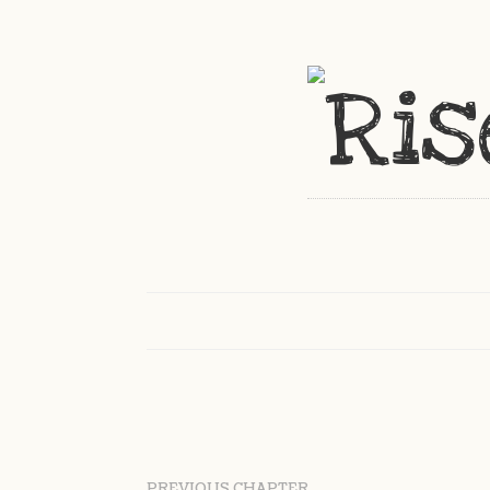
PREVIOUS CHAPTER