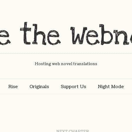
Hosting web novel translations
Rise
Originals
Support Us
Night Mode
NEXT CHAPTER