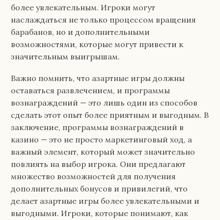
более увлекательным. Игроки могут
наслаждаться не только процессом вращения
барабанов, но и дополнительными
возможностями, которые могут привести к
значительным выигрышам.
Важно помнить, что азартные игры должны
оставаться развлечением, и программы
вознаграждений — это лишь один из способов
сделать этот опыт более приятным и выгодным. В
заключение, программы вознаграждений в
казино — это не просто маркетинговый ход, а
важный элемент, который может значительно
повлиять на выбор игрока. Они предлагают
множество возможностей для получения
дополнительных бонусов и привилегий, что
делает азартные игры более увлекательными и
выгодными. Игроки, которые понимают, как