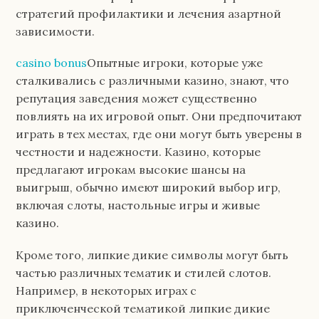
стратегий профилактики и лечения азартной
зависимости.
casino bonus
Опытные игроки, которые уже
сталкивались с различными казино, знают, что
репутация заведения может существенно
повлиять на их игровой опыт. Они предпочитают
играть в тех местах, где они могут быть уверены в
честности и надежности. Казино, которые
предлагают игрокам высокие шансы на
выигрыш, обычно имеют широкий выбор игр,
включая слоты, настольные игры и живые
казино.
Кроме того, липкие дикие символы могут быть
частью различных тематик и стилей слотов.
Например, в некоторых играх с
приключенческой тематикой липкие дикие