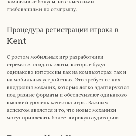
заманчивые бонусы, но с высокими
требованиями по отыгрышу.
Процедура регистрации игрока в
Kent
С ростом мобильных игр разработчики
стремятся создать слоты, которые будут
одинаково интересны как на компьютерах, так и
на мобильных устройствах. Это требует от них
внедрения механик, которые легко адаптируются
под разные форматы и обеспечивают одинаково
высокий уровень качества игры. Важным
аспектом является и то, что новые механики
могут привлекать более широкую аудиторию.