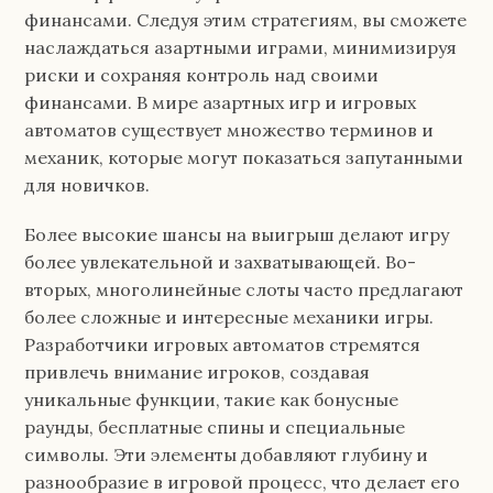
финансами. Следуя этим стратегиям, вы сможете
наслаждаться азартными играми, минимизируя
риски и сохраняя контроль над своими
финансами. В мире азартных игр и игровых
автоматов существует множество терминов и
механик, которые могут показаться запутанными
для новичков.
Более высокие шансы на выигрыш делают игру
более увлекательной и захватывающей. Во-
вторых, многолинейные слоты часто предлагают
более сложные и интересные механики игры.
Разработчики игровых автоматов стремятся
привлечь внимание игроков, создавая
уникальные функции, такие как бонусные
раунды, бесплатные спины и специальные
символы. Эти элементы добавляют глубину и
разнообразие в игровой процесс, что делает его