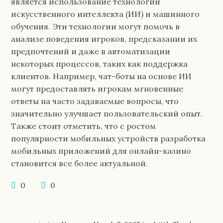
является использование технологий
искусственного интеллекта (ИИ) и машинного
обучения. Эти технологии могут помочь в
анализе поведения игроков, предсказании их
предпочтений и даже в автоматизации
некоторых процессов, таких как поддержка
клиентов. Например, чат-боты на основе ИИ
могут предоставлять игрокам мгновенные
ответы на часто задаваемые вопросы, что
значительно улучшает пользовательский опыт.
Также стоит отметить, что с ростом
популярности мобильных устройств разработка
мобильных приложений для онлайн-казино
становится все более актуальной.
0
0