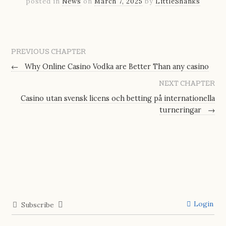
posted in
News
on
March 7, 2025
by
LittleShanks
PREVIOUS CHAPTER
←
Why Online Casino Vodka are Better Than any casino
NEXT CHAPTER
Casino utan svensk licens och betting på internationella
turneringar
→
Login
Subscribe