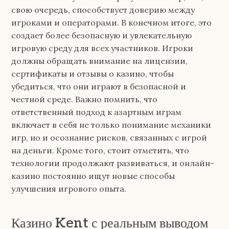
свою очередь, способствует доверию между
игроками и операторами. В конечном итоге, это
создает более безопасную и увлекательную
игровую среду для всех участников. Игроки
должны обращать внимание на лицензии,
сертификаты и отзывы о казино, чтобы
убедиться, что они играют в безопасной и
честной среде. Важно помнить, что
ответственный подход к азартным играм
включает в себя не только понимание механики
игр, но и осознание рисков, связанных с игрой
на деньги. Кроме того, стоит отметить, что
технологии продолжают развиваться, и онлайн-
казино постоянно ищут новые способы
улучшения игрового опыта.
Казино Kent с реальным выводом