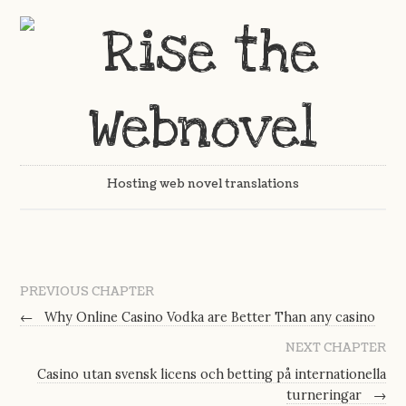
Hosting web novel translations
PREVIOUS CHAPTER
←
Why Online Casino Vodka are Better Than any casino
NEXT CHAPTER
Casino utan svensk licens och betting på internationella
turneringar
→