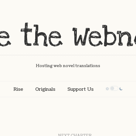
Hosting web novel translations
Rise
Originals
Support Us
NEXT CHAPTER