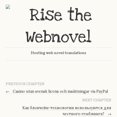
Hosting web novel translations
PREVIOUS CHAPTER
←
Casino utan svensk licens och insättningar via PayPal
NEXT CHAPTER
Как блокчейн-технологии используются для
честного гемблинга?
→