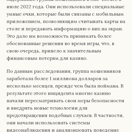
июле 2022 года. Они использовали специальные
умные очки, которые были связаны с мобильным
приложением, позволяющим считывать карты на
столе и передавать информацию о них на экран.
Это дало им возможность принимать более
обоснованные решения во время игры, что, в
свою очередь, привело к значительным
финансовым потерям для казино.
По данным расследования, группа мошенников
заработала более 1 миллиона долларов за
несколько месяцев, прежде чем была поймана. В
результате этого инцидента многие казино
начали пересматривать свои меры безопасности
и внедрять новые технологии для
предотвращения подобных случаев. В частности,
они начали использовать системы
видеонаблюдения и анализировать поведение