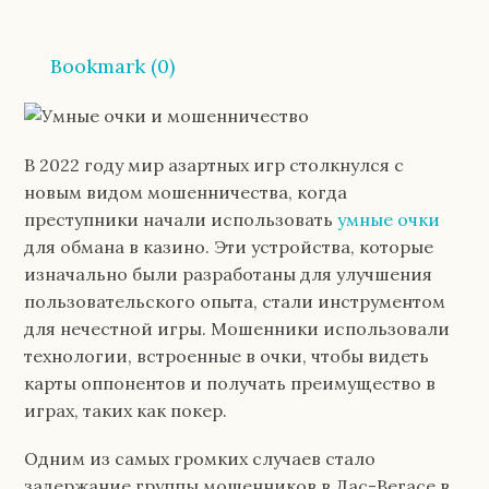
Bookmark (
0
)
В 2022 году мир азартных игр столкнулся с
новым видом мошенничества, когда
преступники начали использовать
умные очки
для обмана в казино. Эти устройства, которые
изначально были разработаны для улучшения
пользовательского опыта, стали инструментом
для нечестной игры. Мошенники использовали
технологии, встроенные в очки, чтобы видеть
карты оппонентов и получать преимущество в
играх, таких как покер.
Одним из самых громких случаев стало
задержание группы мошенников в Лас-Вегасе в