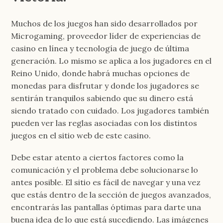
Muchos de los juegos han sido desarrollados por
Microgaming, proveedor líder de experiencias de
casino en línea y tecnología de juego de última
generación. Lo mismo se aplica a los jugadores en el
Reino Unido, donde habrá muchas opciones de
monedas para disfrutar y donde los jugadores se
sentirán tranquilos sabiendo que su dinero está
siendo tratado con cuidado. Los jugadores también
pueden ver las reglas asociadas con los distintos
juegos en el sitio web de este casino.
Debe estar atento a ciertos factores como la
comunicación y el problema debe solucionarse lo
antes posible. El sitio es fácil de navegar y una vez
que estás dentro de la sección de juegos avanzados,
encontrarás las pantallas óptimas para darte una
buena idea de lo que está sucediendo. Las imágenes