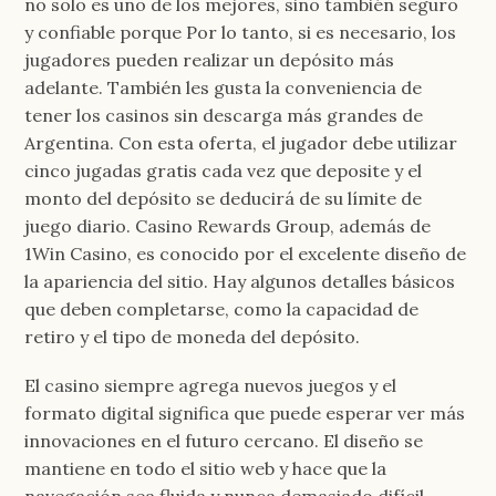
no solo es uno de los mejores, sino también seguro
y confiable porque Por lo tanto, si es necesario, los
jugadores pueden realizar un depósito más
adelante. También les gusta la conveniencia de
tener los casinos sin descarga más grandes de
Argentina. Con esta oferta, el jugador debe utilizar
cinco jugadas gratis cada vez que deposite y el
monto del depósito se deducirá de su límite de
juego diario. Casino Rewards Group, además de
1Win Casino, es conocido por el excelente diseño de
la apariencia del sitio. Hay algunos detalles básicos
que deben completarse, como la capacidad de
retiro y el tipo de moneda del depósito.
El casino siempre agrega nuevos juegos y el
formato digital significa que puede esperar ver más
innovaciones en el futuro cercano. El diseño se
mantiene en todo el sitio web y hace que la