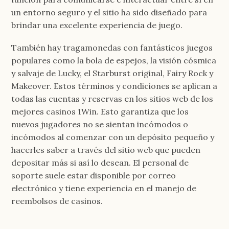
un entorno seguro y el sitio ha sido diseñado para
brindar una excelente experiencia de juego.
También hay tragamonedas con fantásticos juegos
populares como la bola de espejos, la visión cósmica
y salvaje de Lucky, el Starburst original, Fairy Rock y
Makeover. Estos términos y condiciones se aplican a
todas las cuentas y reservas en los sitios web de los
mejores casinos 1Win. Esto garantiza que los
nuevos jugadores no se sientan incómodos o
incómodos al comenzar con un depósito pequeño y
hacerles saber a través del sitio web que pueden
depositar más si así lo desean. El personal de
soporte suele estar disponible por correo
electrónico y tiene experiencia en el manejo de
reembolsos de casinos.