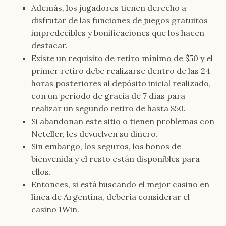
Además, los jugadores tienen derecho a
disfrutar de las funciones de juegos gratuitos
impredecibles y bonificaciones que los hacen
destacar.
Existe un requisito de retiro mínimo de $50 y el
primer retiro debe realizarse dentro de las 24
horas posteriores al depósito inicial realizado,
con un período de gracia de 7 días para
realizar un segundo retiro de hasta $50.
Si abandonan este sitio o tienen problemas con
Neteller, les devuelven su dinero.
Sin embargo, los seguros, los bonos de
bienvenida y el resto están disponibles para
ellos.
Entonces, si está buscando el mejor casino en
línea de Argentina, debería considerar el
casino 1Win.