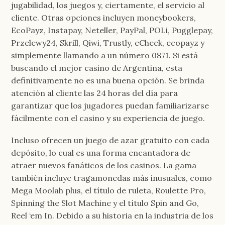
jugabilidad, los juegos y, ciertamente, el servicio al
cliente. Otras opciones incluyen moneybookers,
EcoPayz, Instapay, Neteller, PayPal, POLi, Pugglepay,
Przelewy24, Skrill, Qiwi, Trustly, eCheck, ecopayz y
simplemente llamando a un número 0871. Si está
buscando el mejor casino de Argentina, esta
definitivamente no es una buena opción. Se brinda
atención al cliente las 24 horas del día para
garantizar que los jugadores puedan familiarizarse
fácilmente con el casino y su experiencia de juego.
Incluso ofrecen un juego de azar gratuito con cada
depósito, lo cual es una forma encantadora de
atraer nuevos fanáticos de los casinos. La gama
también incluye tragamonedas más inusuales, como
Mega Moolah plus, el título de ruleta, Roulette Pro,
Spinning the Slot Machine y el título Spin and Go,
Reel ‘em In. Debido a su historia en la industria de los