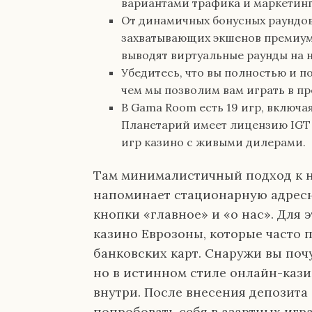
вариантами трафика и маркетин
От динамичных бонусных раундо
захватывающих экшенов премиум
выводят виртуальные раунды на 
Убедитесь, что вы полностью и 
чем мы позволим вам играть в п
В Gama Room есть 19 игр, включая
Планетарий имеет лицензию IGT 
игр казино с живыми дилерами.
Там минималистичный подход к н
напоминает стационарную адресну
кнопки «главное» и «о нас». Для
казино Еврозоны, которые часто
банковских карт. Снаружи вы почу
но в истинном стиле онлайн-кази
внутри. После внесения депозита 
попробовать себя в азартных игра