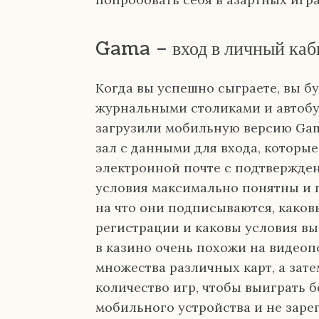
Gama – вход в личный каб
Когда вы успешно сыграете, вы б
журнальными столиками и автобу
загрузили мобильную версию Gam
зал с данными для входа, которы
электронной почте с подтвержден
условия максимально понятны и п
на что они подписываются, каков
регистрации и каковы условия вы
в казино очень похожи на видеоп
множества различных карт, а зат
количество игр, чтобы выиграть
мобильного устройства и не зар