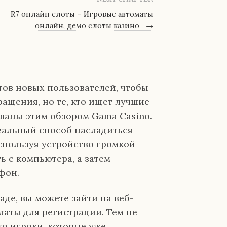
R7 онлайн слоты – Игровые автоматы
онлайн, демо слоты казино
→
тов новых пользователей, чтобы
ащения, но те, кто ищет лучшие
ованы этим обзором Gama Casino.
еальный способ насладиться
спользуя устройство громкой
ь с компьютера, а затем
фон.
аде, вы можете зайти на веб-
латы для регистрации. Тем не
ько игроки, которые уже