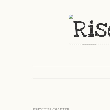
PREVIOUS CHAPTER