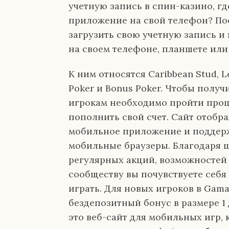
учетную запись в спин-казино, гд
приложение на свой телефон? По
загрузить свою учетную запись и
на своем телефоне, планшете или
К ним относятся Caribbean Stud, Let 
Poker и Bonus Poker. Чтобы получ
игрокам необходимо пройти проц
пополнить свой счет. Сайт отобр
мобильное приложение и поддерж
мобильные браузеры. Благодаря 
регулярных акций, возможносте
сообществу вы почувствуете себя 
играть. Для новых игроков в Ga
бездепозитный бонус в размере 1
это веб-сайт для мобильных игр,