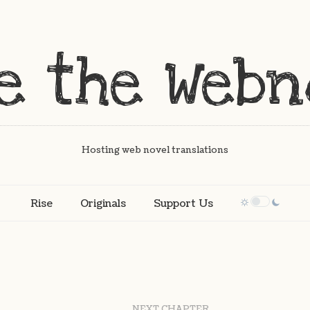
Hosting web novel translations
Rise
Originals
Support Us
NEXT CHAPTER