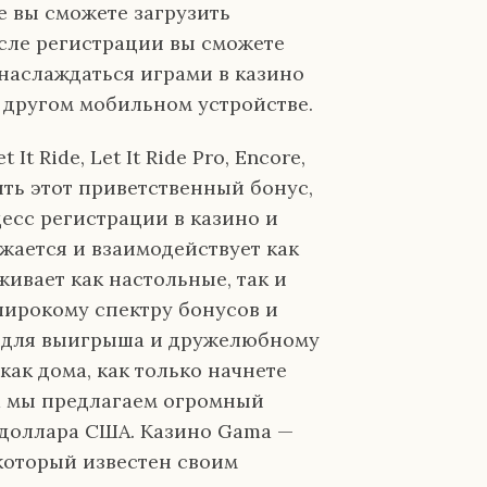
е вы сможете загрузить
сле регистрации вы сможете
 наслаждаться играми в казино
 другом мобильном устройстве.
It Ride, Let It Ride Pro, Encore,
ить этот приветственный бонус,
есс регистрации в казино и
ажается и взаимодействует как
ивает как настольные, так и
широкому спектру бонусов и
й для выигрыша и дружелюбному
как дома, как только начнете
ma мы предлагаем огромный
 доллара США. Казино Gama —
 который известен своим