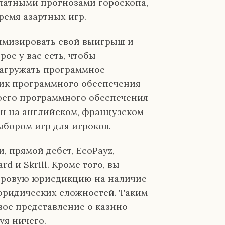
латными прогнозами гороскопа,
ремя азартных игр.
имизировать свой выигрыш и
рое у вас есть, чтобы
загружать программное
щик программного обеспечения
воего программного обеспечения
ен на английском, французском
ыбором игр для игроков.
, прямой дебет, EcoPayz,
rd и Skrill. Кроме того, вы
гровую юрисдикцию на наличие
юридических сложностей. Таким
вое представление о казино
уя ничего.