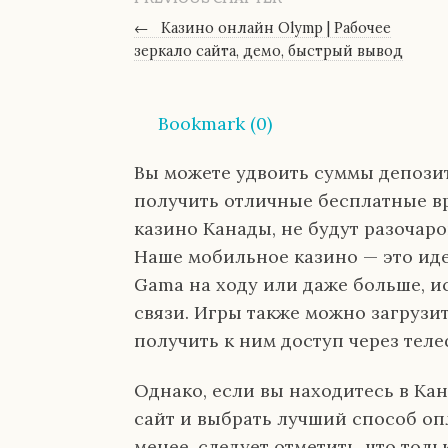
←
Казино онлайн Olymp | Рабочее
зеркало сайта, демо, быстрый вывод
Bookmark (
0
)
Вы можете удвоить суммы депози
получить отличные бесплатные вр
казино Канады, не будут разочар
Наше мобильное казино — это ид
Gama на ходу или даже больше, и
связи. Игры также можно загрузит
получить к ним доступ через теле
Однако, если вы находитесь в Кан
сайт и выбрать лучший способ оп
менее, следует отметить, что тол