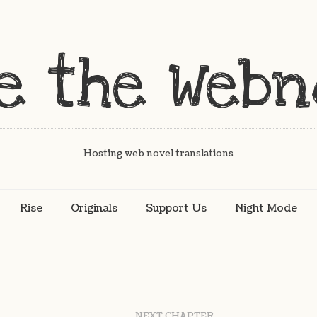
Hosting web novel translations
Rise
Originals
Support Us
Night Mode
NEXT CHAPTER