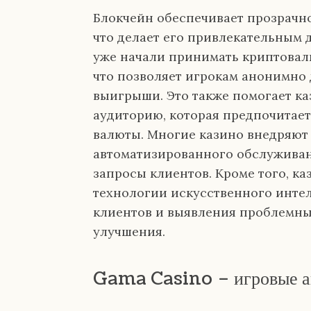
Блокчейн обеспечивает прозрачно
что делает его привлекательным 
уже начали принимать криптовалю
что позволяет игрокам анонимно 
выигрыши. Это также помогает к
аудиторию, которая предпочитае
валюты. Многие казино внедряют 
автоматизированного обслуживани
запросы клиентов. Кроме того, ка
технологии искусственного интел
клиентов и выявления проблемны
улучшения.
Gama Casino – игровые а