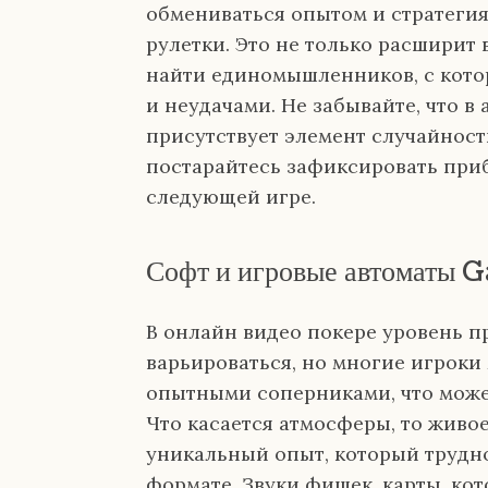
обмениваться опытом и стратеги
рулетки. Это не только расширит 
найти единомышленников, с кот
и неудачами. Не забывайте, что в
присутствует элемент случайност
постарайтесь зафиксировать приб
следующей игре.
Софт и игровые автоматы
В онлайн видео покере уровень 
варьироваться, но многие игроки 
опытными соперниками, что может
Что касается атмосферы, то живо
уникальный опыт, который трудн
формате. Звуки фишек, карты, кот