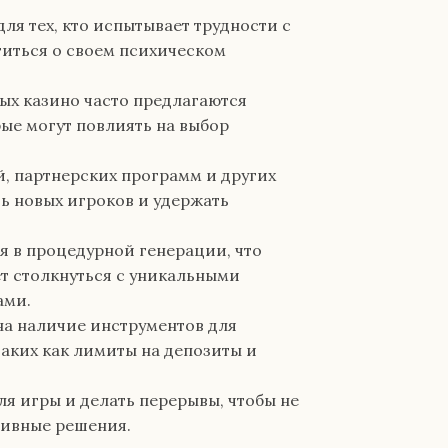
ля тех, кто испытывает трудности с
титься о своем психическом
вых казино часто предлагаются
ые могут повлиять на выбор
, партнерских программ и других
ь новых игроков и удержать
я в процедурной генерации, что
ет столкнуться с уникальными
ами.
на наличие инструментов для
аких как лимиты на депозиты и
я игры и делать перерывы, чтобы не
сивные решения.