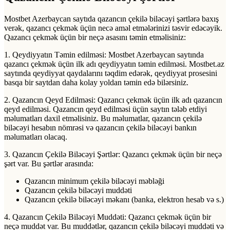
Mostbet Azerbaycan saytıda qazancın çekilə biləcəyi şərtlərə baxış
verək, qazancı çekmək üçün necə aməl etmələrinizi təsvir edəcəyik.
Qazancı çekmək üçün bir neçə asasını təmin etməlisiniz:
1. Qeydiyyatın Təmin edilməsi: Mostbet Azerbaycan saytında
qazancı çekmək üçün ilk adı qeydiyyatın təmin edilməsi. Mostbet.az
saytında qeydiyyat qaydalarını təqdim edərək, qeydiyyat prosesini
basqa bir saytdan daha kolay yoldan təmin edə bilərsiniz.
2. Qazancın Qeyd Edilməsi: Qazancı çekmək üçün ilk adı qazancın
qeyd edilməsi. Qazancın qeyd edilməsi üçün saytın tələb etdiyi
məlumatları daxil etməlisiniz. Bu məlumatlar, qazancın çekilə
biləcəyi hesabın nömrəsi və qazancın çekilə biləcəyi bankın
məlumatları olacaq.
3. Qazancın Çekilə Biləcəyi Şərtlər: Qazancı çekmək üçün bir neçə
şərt var. Bu şərtlər arasında:
Qazancın minimum çekilə biləcəyi məbləği
Qazancın çekilə biləcəyi muddəti
Qazancın çekilə biləcəyi məkanı (banka, elektron hesab və s.)
4. Qazancın Çekilə Biləcəyi Muddəti: Qazancı çekmək üçün bir
neçə muddət var. Bu muddətlər, qazancın çekilə biləcəyi muddəti və