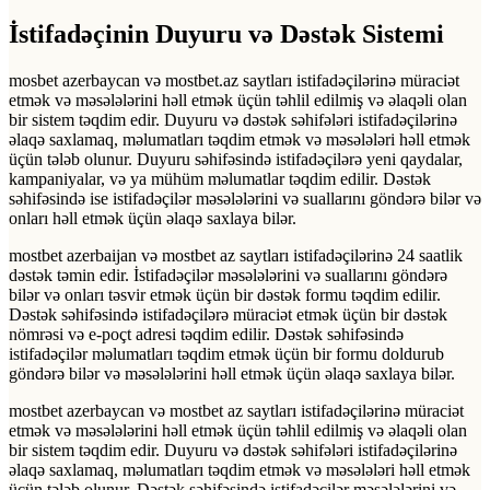
İstifadəçinin Duyuru və Dəstək Sistemi
mosbet azerbaycan və mostbet.az saytları istifadəçilərinə müraciət
etmək və məsələlərini həll etmək üçün təhlil edilmiş və əlaqəli olan
bir sistem təqdim edir. Duyuru və dəstək səhifələri istifadəçilərinə
əlaqə saxlamaq, məlumatları təqdim etmək və məsələləri həll etmək
üçün tələb olunur. Duyuru səhifəsində istifadəçilərə yeni qaydalar,
kampaniyalar, və ya mühüm məlumatlar təqdim edilir. Dəstək
səhifəsində ise istifadəçilər məsələlərini və suallarını göndərə bilər və
onları həll etmək üçün əlaqə saxlaya bilər.
mostbet azerbaijan və mostbet az saytları istifadəçilərinə 24 saatlik
dəstək təmin edir. İstifadəçilər məsələlərini və suallarını göndərə
bilər və onları təsvir etmək üçün bir dəstək formu təqdim edilir.
Dəstək səhifəsində istifadəçilərə müraciət etmək üçün bir dəstək
nömrəsi və e-poçt adresi təqdim edilir. Dəstək səhifəsində
istifadəçilər məlumatları təqdim etmək üçün bir formu doldurub
göndərə bilər və məsələlərini həll etmək üçün əlaqə saxlaya bilər.
mostbet azerbaycan və mostbet az saytları istifadəçilərinə müraciət
etmək və məsələlərini həll etmək üçün təhlil edilmiş və əlaqəli olan
bir sistem təqdim edir. Duyuru və dəstək səhifələri istifadəçilərinə
əlaqə saxlamaq, məlumatları təqdim etmək və məsələləri həll etmək
üçün tələb olunur. Dəstək səhifəsində istifadəçilər məsələlərini və