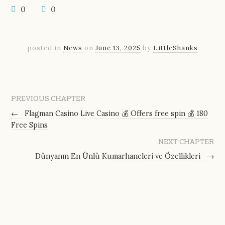
0
0
posted in
News
on
June 13, 2025
by
LittleShanks
PREVIOUS CHAPTER
←
Flagman Casino Live Casino 💰 Offers free spin 💰 180
Free Spins
NEXT CHAPTER
Dünyanın En Ünlü Kumarhaneleri ve Özellikleri
→