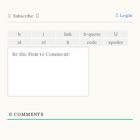
Login
Subscribe
0
COMMENTS