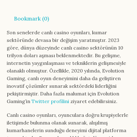
Bookmark (
0
)
Son senelerde canlı casino oyunları, kumar
sektöründe devasa bir değişim yaratmıştır. 2023
göre, dünya düzeyinde canlı casino sektörünün 10
trilyon doları aşması beklenmektedir. Bu gelişme,
internetin yaygınlaşması ve tekniklerin gelişmesiyle
olanaklı olmuştur. Özellikle, 2020 yılında, Evolution
Gaming, canlı oyun deneyimini daha da geliştiren
inovatif çözümler sunarak sektördeki liderliğini
pekiştirmiştir. Daha fazla malumat için Evolution
Gaming’in
Twitter profilini
ziyaret edebilirsiniz.
Canlı casino oyunları, oyunculara doğru krupiyelerle
iletişimde bulunma olanak sunarak, alışılmış
kumarhanelerin sunduğu deneyimi dijital platforma